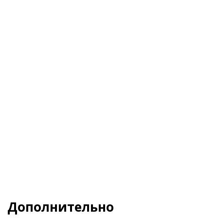
Я даю свое согласие на обработку
Персональных данных
и согласен с
Политикой
конфиденциальности
и
Пользовательским
соглашением
Заказать
Дополнительно