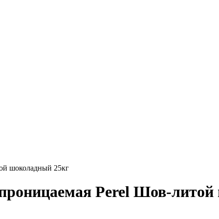
той шоколадный 25кг
епроницаемая Perel Шов-литой