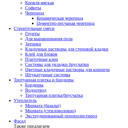
Кровля мягкая
Софиты
Черепица
Керамическая черепица
Цементно-песчаная черепица
Строительные смеси
Грунты
Для выравнивания пола
Затирки
Кладочные растворы для стеновой кладки
Клей для блоков
Плиточные клеи
Системы для укладки брусчатки
Цветные кладочные растворы для кирпича
Штукатурные системы
Тротуарная плитка и бордюры
Бордюры
Водоотвод
Тротуарная плитка/брусчатка
Утеплитель
Минвата (базальт)
Минвата (стекловолокно)
Экструдированный пенополистирол
Фасад
Также предлагаем