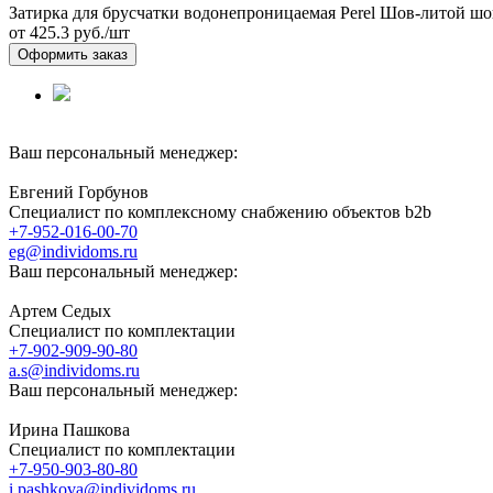
Затирка для брусчатки водонепроницаемая Perel Шов-литой ш
от 425.3
руб./шт
Оформить заказ
Ваш персональный менеджер:
Евгений Горбунов
Специалист по комплексному снабжению объектов b2b
+7-952-016-00-70
eg@individoms.ru
Ваш персональный менеджер:
Артем Седых
Специалист по комплектации
+7-902-909-90-80
a.s@individoms.ru
Ваш персональный менеджер:
Ирина Пашкова
Специалист по комплектации
+7-950-903-80-80
i.pashkova@individoms.ru