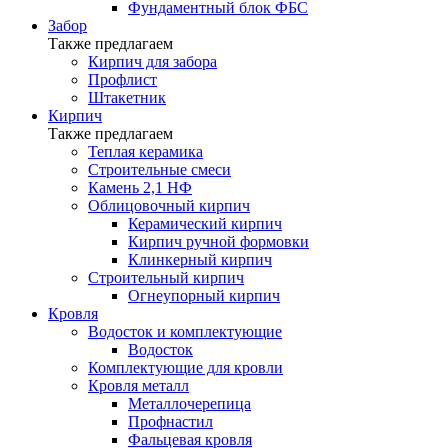
Фундаментный блок ФБС
Забор
Также предлагаем
Кирпич для забора
Профлист
Штакетник
Кирпич
Также предлагаем
Теплая керамика
Строительные смеси
Камень 2,1 НФ
Облицовочный кирпич
Керамический кирпич
Кирпич ручной формовки
Клинкерный кирпич
Строительный кирпич
Огнеупорный кирпич
Кровля
Водосток и комплектующие
Водосток
Комплектующие для кровли
Кровля металл
Металлочерепица
Профнастил
Фальцевая кровля