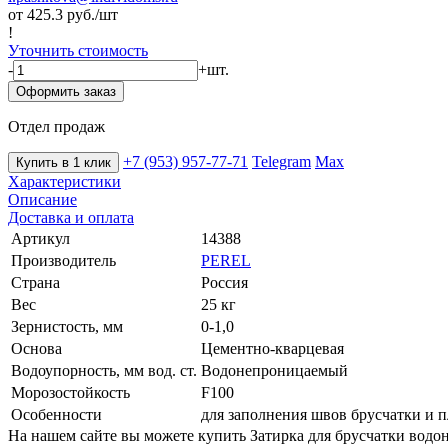
от 425.3
руб./шт
!
Уточнить стоимость
-
+
шт.
Оформить заказ
Отдел продаж
+7 (953) 957-77-71
Telegram
Max
Купить в 1 клик
Характеристики
Описание
Доставка и оплата
Артикул
14388
Производитель
PEREL
Страна
Россия
Вес
25 кг
Зернистость, мм
0-1,0
Основа
Цементно-кварцевая
Водоупорность, мм вод. ст.
Водонепроницаемый
Морозостойкость
F100
Особенности
для заполнения швов брусчатки и п
На нашем сайте вы можете купить Затирка для брусчатки водо