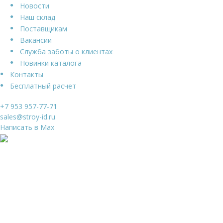
Новости
Наш склад
Поставщикам
Вакансии
Служба заботы о клиентах
Новинки каталога
Контакты
Бесплатный расчет
+7 953 957-77-71
sales@stroy-id.ru
Написать в Max
Ваше имя
*
Ваш телефон
*
Я даю свое согласие на обработку
Персональных
данных
и согласен с
Политикой конфиденциальности
и