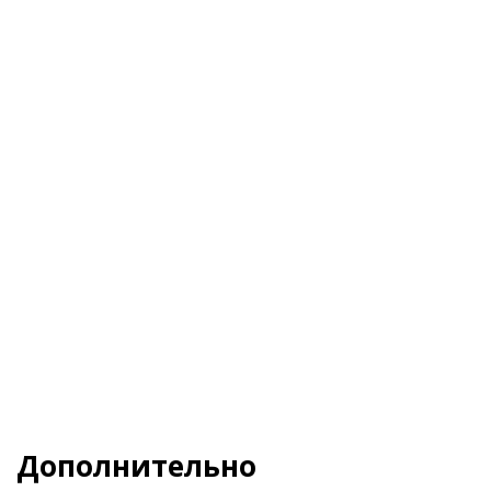
Я даю свое согласие на обработку
Персональных данных
и согласен с
Политикой
конфиденциальности
и
Пользовательским
соглашением
Заказать
Дополнительно