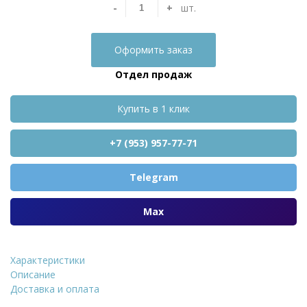
-
+
шт.
Оформить заказ
Отдел продаж
Купить в 1 клик
+7 (953) 957-77-71
Telegram
Max
Характеристики
Dauer FINNER® 40G Шпатлевка цемен
Описание
Доставка и оплата