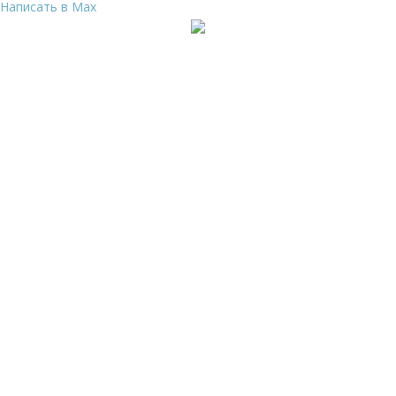
Написать в Max
Ваше имя
*
Ваш телефон
*
Я даю свое согласие на обработку
Персональных
данных
и согласен с
Политикой конфиденциальности
и
Пользовательским соглашением
Заказать звонок
Ваше имя
*