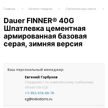
Главная
Каталог товаров
Строительные смеси
Dauer FINNER® 40G
Шпатлевка цементная
армированная базовая
серая, зимняя версия
Цена по запросу
Оформить заказ
Ваш персональный менеджер:
Евгений Горбунов
Специалист по комплексному снабжению
объектов b2b
+7-952-016-00-70
eg@individoms.ru