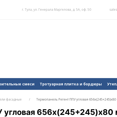
г. Тула, ул. Генерала Маргелова, д. 5А, оф. 50
sale
оительные смеси
Тротуарная плитка и бордюры
Утеп
ели фасадные
Термопанель Регент ППУ угловая 656х(245+245)х80
У угловая 656х(245+245)х80