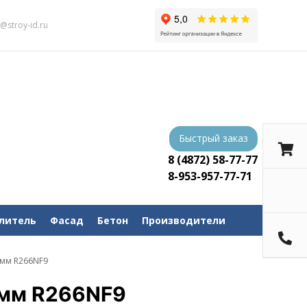
s@stroy-id.ru
Быстрый заказ
8 (4872) 58-77-77
8-953-957-77-71
литель
Фасад
Бетон
Производители
 мм R266NF9
 мм R266NF9