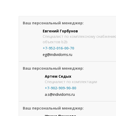
Термопанель Регент ППУ углова
Ваш персональный менеджер:
от 2472.9
руб./шт
Оформить
заказ
Евгений Горбунов
Специалист по комплексному снабжени
объектов b2b
+7-952-016-00-70
eg@individoms.ru
Ваш персональный менеджер:
Артем Седых
Специалист по комплектации
+7-902-909-90-80
a.s@individoms.ru
Ваш персональный менеджер: