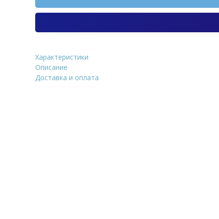
Характеристики
Термопанель Регент ППУ у
Описание
656х(245+245)х80 мм R2
Доставка и оплата
Уточнить стоим
ФИО
*
Количество
E-Mail