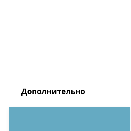
Я д
Полит
З
Дополнительно