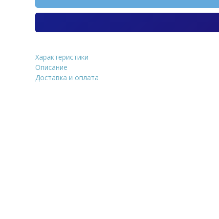
Характеристики
Искусственный камень E
Описание
Variorock Forte VRF64 400х1
Доставка и оплата
Уточнить стоим
ФИО
*
Количество
E-Mail