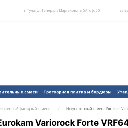
г. Тула, ул. Генерала Маргелова, д. 5А, оф. 50
sale
оительные смеси
Тротуарная плитка и бордюры
Утеп
усственный фасадный камень
Искусственный камень Eurokam Vari
urokam Variorock Forte VRF6