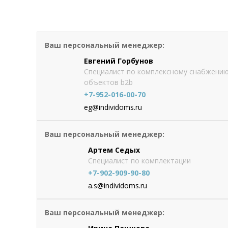
Искусственный камень Eurokam 
Ваш персональный менеджер:
Цена по запросу
Оформить
заказ
Евгений Горбунов
Специалист по комплексному снабжени
объектов b2b
+7-952-016-00-70
eg@individoms.ru
Ваш персональный менеджер:
Артем Седых
Специалист по комплектации
+7-902-909-90-80
a.s@individoms.ru
Ваш персональный менеджер: