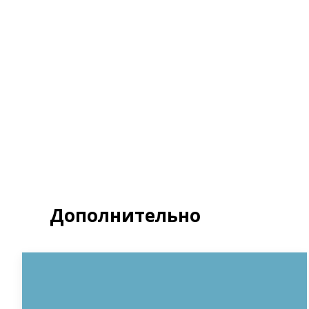
Я д
Полит
З
Дополнительно