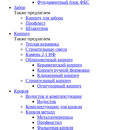
Фундаментный блок ФБС
Забор
Также предлагаем
Кирпич для забора
Профлист
Штакетник
Кирпич
Также предлагаем
Теплая керамика
Строительные смеси
Камень 2,1 НФ
Облицовочный кирпич
Керамический кирпич
Кирпич ручной формовки
Клинкерный кирпич
Строительный кирпич
Огнеупорный кирпич
Кровля
Водосток и комплектующие
Водосток
Комплектующие для кровли
Кровля металл
Металлочерепица
Профнастил
Фальцевая кровля