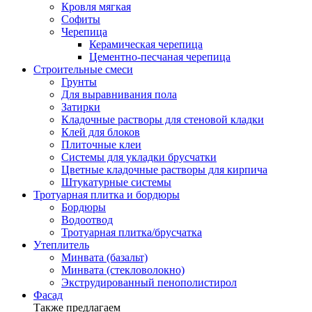
Кровля мягкая
Софиты
Черепица
Керамическая черепица
Цементно-песчаная черепица
Строительные смеси
Грунты
Для выравнивания пола
Затирки
Кладочные растворы для стеновой кладки
Клей для блоков
Плиточные клеи
Системы для укладки брусчатки
Цветные кладочные растворы для кирпича
Штукатурные системы
Тротуарная плитка и бордюры
Бордюры
Водоотвод
Тротуарная плитка/брусчатка
Утеплитель
Минвата (базальт)
Минвата (стекловолокно)
Экструдированный пенополистирол
Фасад
Также предлагаем