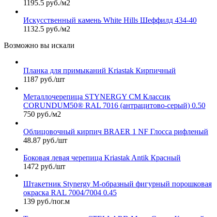
1195.5 руб./м2
Искусственный камень White Hills Шеффилд 434-40
1132.5 руб./м2
Возможно вы искали
Планка для примыканий Kriastak Кирпичный
1187 руб./шт
Металлочерепица STYNERGY СМ Классик
CORUNDUM50® RAL 7016 (антрацитово-серый) 0.50
750 руб./м2
Облицовочный кирпич BRAER 1 NF Глосса рифленый
48.87 руб./шт
Боковая левая черепица Kriastak Antik Красный
1472 руб./шт
Штакетник Stynergy М-образный фигурный порошковая
окраска RAL 7004/7004 0.45
139 руб./пог.м