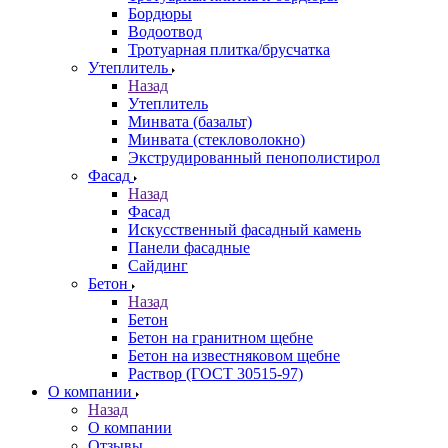
Бордюры
Водоотвод
Тротуарная плитка/брусчатка
Утеплитель
Назад
Утеплитель
Минвата (базальт)
Минвата (стекловолокно)
Экструдированный пенополистирол
Фасад
Назад
Фасад
Искусственный фасадный камень
Панели фасадные
Сайдинг
Бетон
Назад
Бетон
Бетон на гранитном щебне
Бетон на известняковом щебне
Раствор (ГОСТ 30515-97)
О компании
Назад
О компании
Отзывы