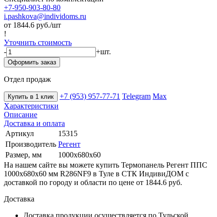
+7-950-903-80-80
i.pashkova@individoms.ru
от 1844.6
руб./шт
!
Уточнить стоимость
-
+
шт.
Оформить заказ
Отдел продаж
+7 (953) 957-77-71
Telegram
Max
Купить в 1 клик
Характеристики
Описание
Доставка и оплата
Артикул
15315
Производитель
Регент
Размер, мм
1000х680х60
На нашем сайте вы можете купить Термопанель Регент ППС
1000х680х60 мм R286NF9 в Туле в СТК ИндивиДОМ с
доставкой по городу и области по цене от 1844.6 руб.
Доставка
Доставка продукции осуществляется по Тульской