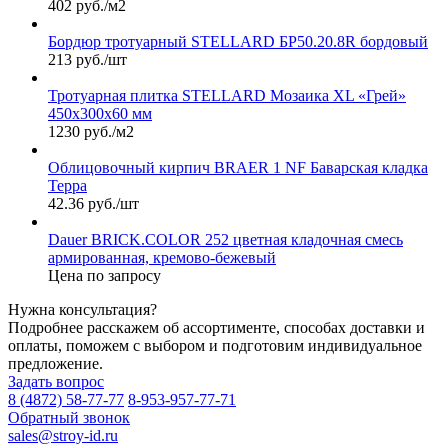
402 руб./м2
Бордюр тротуарный STELLARD БР50.20.8R бордовый
213 руб./шт
Тротуарная плитка STELLARD Мозаика XL «Грей»
450х300х60 мм
1230 руб./м2
Облицовочный кирпич BRAER 1 NF Баварская кладка
Терра
42.36 руб./шт
Dauer BRICK.COLOR 252 цветная кладочная смесь
армированная, кремово-бежевый
Цена по запросу
Нужна консультация?
Подробнее расскажем об ассортименте, способах доставки и
оплаты, поможем с выбором и подготовим индивидуальное
предложение.
Задать вопрос
8 (4872) 58-77-77
8-953-957-77-71
Обратный звонок
sales@stroy-id.ru