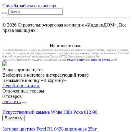
Служба заботы о клиентах
© 2026 Строительно-торговая компания «ИндивиДОМ», Все
права защищены
Напишите нам:
Вся представленная на сайте информация, касающаяся технических характеристик, наличия на складе,
стоимости товаров, носит информационный характер и ни при каких условиях не является публичной
офертой, определяемой положениями Статьи 437(2) Гражданского кодекса РФ.
This site is protected by reCAPTCHA and the Google
Privacy Policy
and
Terms of Service
apply.
Ваша корзина пуста
Выберите в каталоге интересующий товар
и нажмите кнопку «В корзину».
Перейти в каталог
Отложенные товары
0 товаров
очистить
Искусственный камень White Hills Рока 612-90
В корзину
Затирка цветная Perel RL 0438 кирпичная 25кг