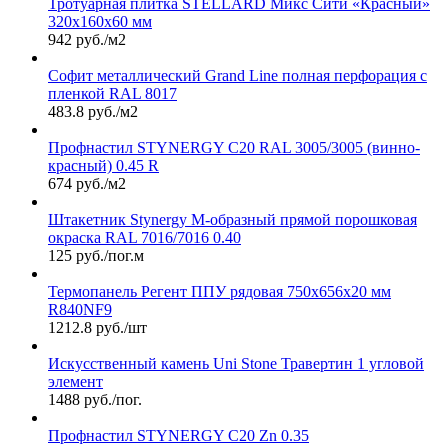
Тротуарная плитка STELLARD Микс Сити «Красный»
320х160х60 мм
942 руб./м2
Софит металлический Grand Line полная перфорация с
пленкой RAL 8017
483.8 руб./м2
Профнастил STYNERGY С20 RAL 3005/3005 (винно-
красный) 0.45 R
674 руб./м2
Штакетник Stynergy М-образный прямой порошковая
окраска RAL 7016/7016 0.40
125 руб./пог.м
Термопанель Регент ППУ рядовая 750х656х20 мм
R840NF9
1212.8 руб./шт
Искусственный камень Uni Stone Травертин 1 угловой
элемент
1488 руб./пог.
Профнастил STYNERGY С20 Zn 0.35