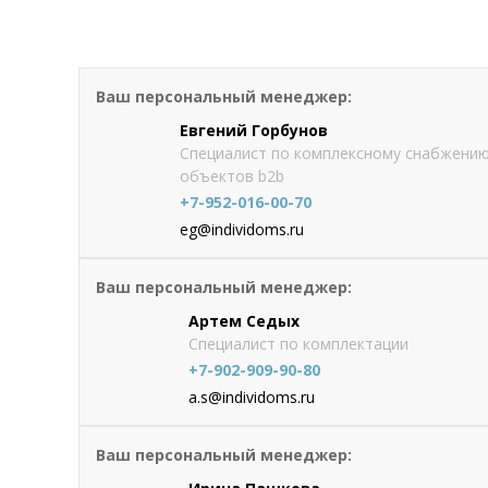
Искусственный камень White Hi
Ваш персональный менеджер:
от 1312.5
руб./м2
Оформить
заказ
Евгений Горбунов
Специалист по комплексному снабжени
объектов b2b
+7-952-016-00-70
eg@individoms.ru
Ваш персональный менеджер:
Артем Седых
Специалист по комплектации
+7-902-909-90-80
a.s@individoms.ru
Ваш персональный менеджер: