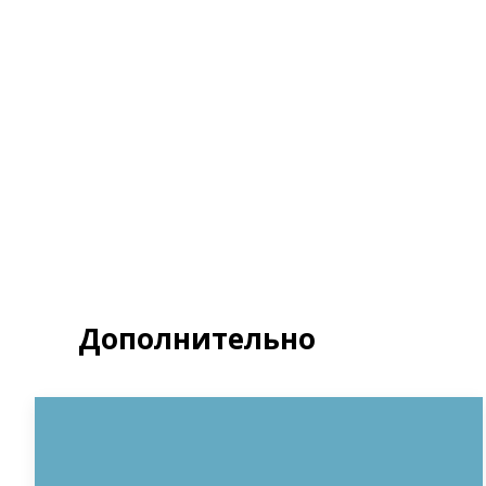
Я д
Полит
З
Дополнительно