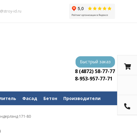
s@stroy-id.ru
Быстрый заказ
8 (4872) 58-77-77
8-953-957-77-71
литель
Фасад
Бетон
Производители
андерлэнд 171-80
0