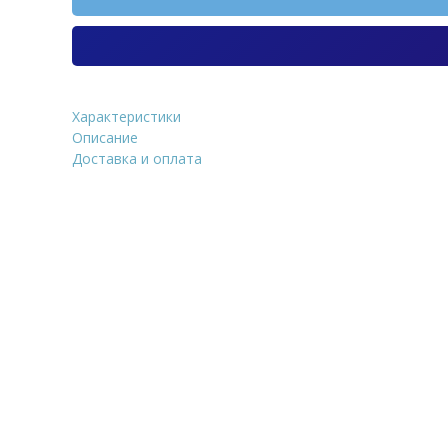
Характеристики
Искусственный камень Whit
Описание
Сандерлэнд 171-80
Доставка и оплата
Уточнить стоим
ФИО
*
Количество
E-Mail