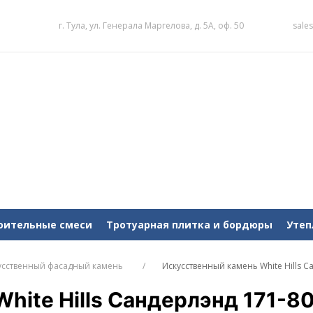
г. Тула, ул. Генерала Маргелова, д. 5А, оф. 50
sale
оительные смеси
Тротуарная плитка и бордюры
Утеп
усственный фасадный камень
Искусственный камень White Hills С
hite Hills Сандерлэнд 171-8