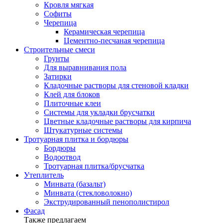
Кровля мягкая
Софиты
Черепица
Керамическая черепица
Цементно-песчаная черепица
Строительные смеси
Грунты
Для выравнивания пола
Затирки
Кладочные растворы для стеновой кладки
Клей для блоков
Плиточные клеи
Системы для укладки брусчатки
Цветные кладочные растворы для кирпича
Штукатурные системы
Тротуарная плитка и бордюры
Бордюры
Водоотвод
Тротуарная плитка/брусчатка
Утеплитель
Минвата (базальт)
Минвата (стекловолокно)
Экструдированный пенополистирол
Фасад
Также предлагаем