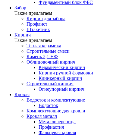
Фундаментный блок ФБС
Забор
Также предлагаем
Кирпич для забора
Профлист
Штакетник
Кирпич
Также предлагаем
Теплая керамика
Строительные смеси
Камень 2,1 НФ
Облицовочный кирпич
Керамический кирпич
Кирпич ручной формовки
Клинкерный кирпич
Строительный кирпич
Огнеупорный кирпич
Кровля
Водосток и комплектующие
Водосток
Комплектующие для кровли
Кровля металл
Металлочерепица
Профнастил
Фальцевая кровля