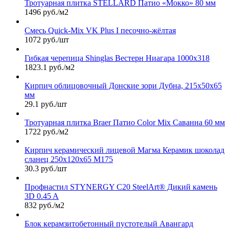
Тротуарная плитка STELLARD Патио «Мокко» 80 мм
1496 руб./м2
Смесь Quick-Mix VK Plus I песочно-жёлтая
1072 руб./шт
Гибкая черепица Shinglas Вестерн Ниагара 1000х318
1823.1 руб./м2
Кирпич облицовочный Донские зори Дубна, 215х50х65
мм
29.1 руб./шт
Тротуарная плитка Braer Патио Color Mix Саванна 60 мм
1722 руб./м2
Кирпич керамический лицевой Магма Керамик шоколад
сланец 250х120х65 М175
30.3 руб./шт
Профнастил STYNERGY С20 SteelArt® Дикий камень
3D 0.45 A
832 руб./м2
Блок керамзитобетонный пустотелый Авангард