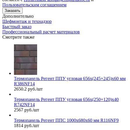
Пользовательским соглашением
Заказать
Дополнительно
Шефмонтаж и технадзор
Быстрый заказ
Профессиональный расчет материалов
Смотрите также
Термопанель Регент ППУ угловая 656х(245+245)х60 мм
R386NF14
2650.2 руб./шт
Термопанель Регент ППУ угловая 656х(250+120)х40
R742NF14
2567 руб./шт
Термопанель Регент ППС 1000х680х60 мм R116NF9
1814 руб./шт