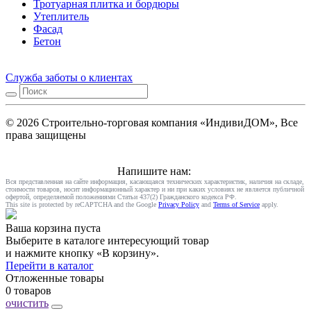
Тротуарная плитка и бордюры
Утеплитель
Фасад
Бетон
Служба заботы о клиентах
© 2026 Строительно-торговая компания «ИндивиДОМ», Все
права защищены
Напишите нам:
Вся представленная на сайте информация, касающаяся технических характеристик, наличия на складе,
стоимости товаров, носит информационный характер и ни при каких условиях не является публичной
офертой, определяемой положениями Статьи 437(2) Гражданского кодекса РФ.
This site is protected by reCAPTCHA and the Google
Privacy Policy
and
Terms of Service
apply.
Ваша корзина пуста
Выберите в каталоге интересующий товар
и нажмите кнопку «В корзину».
Перейти в каталог
Отложенные товары
0 товаров
очистить