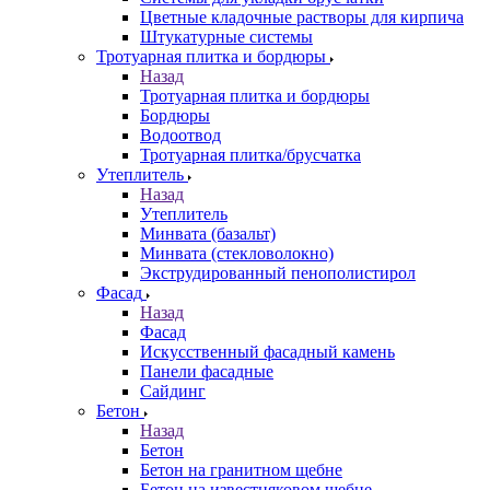
Цветные кладочные растворы для кирпича
Штукатурные системы
Тротуарная плитка и бордюры
Назад
Тротуарная плитка и бордюры
Бордюры
Водоотвод
Тротуарная плитка/брусчатка
Утеплитель
Назад
Утеплитель
Минвата (базальт)
Минвата (стекловолокно)
Экструдированный пенополистирол
Фасад
Назад
Фасад
Искусственный фасадный камень
Панели фасадные
Сайдинг
Бетон
Назад
Бетон
Бетон на гранитном щебне
Бетон на известняковом щебне