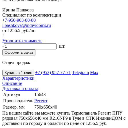
Ирина Пашкова
Специалист по комплектации
+7-950-903-80-80
i.pashkova@individoms.ru
от 1256.5
руб./шт
!
Уточнить стоимость
-
+
шт.
Оформить заказ
Отдел продаж
+7 (953) 957-77-71
Telegram
Max
Купить в 1 клик
Характеристики
Описание
Доставка и оплата
Артикул
15648
Производитель
Регент
Размер, мм
750х656х40
На нашем сайте вы можете купить Термопанель Регент ППУ
рядовая 750х656х40 мм R216NF9 в Туле в СТК ИндивиДОМ с
доставкой по городу и области по цене от 1256.5 руб.