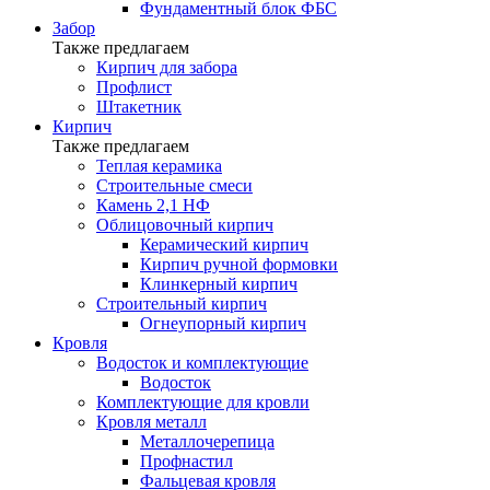
Фундаментный блок ФБС
Забор
Также предлагаем
Кирпич для забора
Профлист
Штакетник
Кирпич
Также предлагаем
Теплая керамика
Строительные смеси
Камень 2,1 НФ
Облицовочный кирпич
Керамический кирпич
Кирпич ручной формовки
Клинкерный кирпич
Строительный кирпич
Огнеупорный кирпич
Кровля
Водосток и комплектующие
Водосток
Комплектующие для кровли
Кровля металл
Металлочерепица
Профнастил
Фальцевая кровля