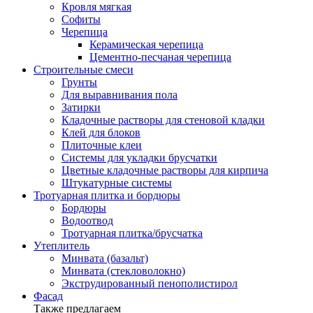
Кровля мягкая
Софиты
Черепица
Керамическая черепица
Цементно-песчаная черепица
Строительные смеси
Грунты
Для выравнивания пола
Затирки
Кладочные растворы для стеновой кладки
Клей для блоков
Плиточные клеи
Системы для укладки брусчатки
Цветные кладочные растворы для кирпича
Штукатурные системы
Тротуарная плитка и бордюры
Бордюры
Водоотвод
Тротуарная плитка/брусчатка
Утеплитель
Минвата (базальт)
Минвата (стекловолокно)
Экструдированный пенополистирол
Фасад
Также предлагаем