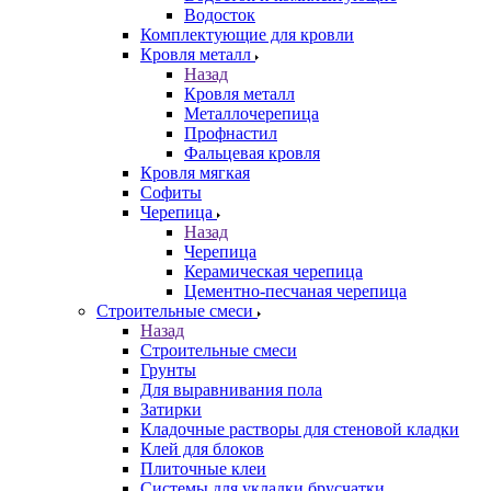
Водосток
Комплектующие для кровли
Кровля металл
Назад
Кровля металл
Металлочерепица
Профнастил
Фальцевая кровля
Кровля мягкая
Софиты
Черепица
Назад
Черепица
Керамическая черепица
Цементно-песчаная черепица
Строительные смеси
Назад
Строительные смеси
Грунты
Для выравнивания пола
Затирки
Кладочные растворы для стеновой кладки
Клей для блоков
Плиточные клеи
Системы для укладки брусчатки