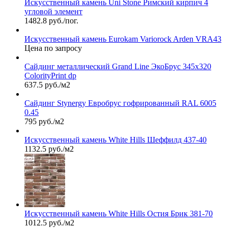
Искусственный камень Uni Stone Римский кирпич 4
угловой элемент
1482.8 руб./пог.
Искусственный камень Eurokam Variorock Arden VRA43
Цена по запросу
Сайдинг металлический Grand Line ЭкоБрус 345х320
ColorityPrint dp
637.5 руб./м2
Сайдинг Stynergy Евробрус гофрированный RAL 6005
0.45
795 руб./м2
Искусственный камень White Hills Шеффилд 437-40
1132.5 руб./м2
Искусственный камень White Hills Остия Брик 381-70
1012.5 руб./м2