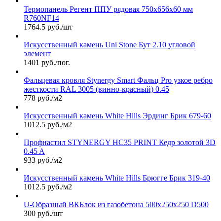
Термопанель Регент ППУ рядовая 750х656х60 мм
R760NF14
1764.5 руб./шт
Искусственный камень Uni Stone Бут 2.10 угловой
элемент
1401 руб./пог.
Фальцевая кровля Stynergy Smart Фальц Pro узкое ребро
жесткости RAL 3005 (винно-красный) 0.45
778 руб./м2
Искусственный камень White Hills Эрдинг Брик 679-60
1012.5 руб./м2
Профнастил STYNERGY НС35 PRINT Кедр золотой 3D
0.45 A
933 руб./м2
Искусственный камень White Hills Брюгге Брик 319-40
1012.5 руб./м2
U-Образный ВКБлок из газобетона 500x250x250 D500
300 руб./шт