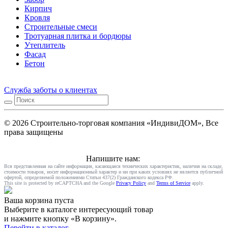
Кирпич
Кровля
Строительные смеси
Тротуарная плитка и бордюры
Утеплитель
Фасад
Бетон
Служба заботы о клиентах
© 2026 Строительно-торговая компания «ИндивиДОМ», Все
права защищены
Напишите нам:
Вся представленная на сайте информация, касающаяся технических характеристик, наличия на складе,
стоимости товаров, носит информационный характер и ни при каких условиях не является публичной
офертой, определяемой положениями Статьи 437(2) Гражданского кодекса РФ.
This site is protected by reCAPTCHA and the Google
Privacy Policy
and
Terms of Service
apply.
Ваша корзина пуста
Выберите в каталоге интересующий товар
и нажмите кнопку «В корзину».
Перейти в каталог