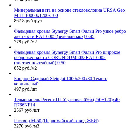
Минеральная вата на основе стекловолокна URSA Geo
М-11 10000х1200х100
867.8 руб./рул
Фальцевая кровля Stynergy Smart Фальц Pro узкое ребро
жесткости RAL 6005 (зелёный мох) 0.45
778 руб./м2
Фальцевая кровля Stynergy Smart Фальц Pro широкое
ребро жесткости CORUNDUM50® RAL 6002
(лиственно-зелёный) 0.50
852 руб./м2
Бордюр Садовый Steingot 1000х200х80 Темно-
коричневый
497 руб./шт
Термопанель Регент ППУ угловая 656х(250+120)х40
R766NF14
2567 руб./шт
Раствор М-50 (Первомайский завод ЖБИ)
3270 руб./м3