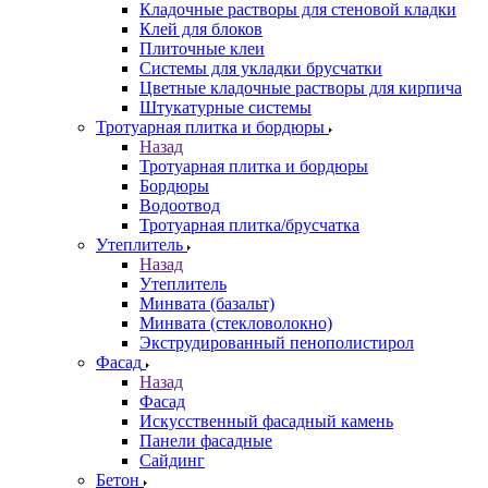
Кладочные растворы для стеновой кладки
Клей для блоков
Плиточные клеи
Системы для укладки брусчатки
Цветные кладочные растворы для кирпича
Штукатурные системы
Тротуарная плитка и бордюры
Назад
Тротуарная плитка и бордюры
Бордюры
Водоотвод
Тротуарная плитка/брусчатка
Утеплитель
Назад
Утеплитель
Минвата (базальт)
Минвата (стекловолокно)
Экструдированный пенополистирол
Фасад
Назад
Фасад
Искусственный фасадный камень
Панели фасадные
Сайдинг
Бетон