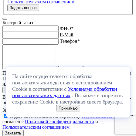
Пользовательским соглашением
Задать вопрос
Быстрый заказ
ФИО
*
E-Mail
Телефон
*
Комментарий к заказу
Прикрепить файл (проект дома или список стройматериалов)
На сайте осуществляется обработка
Перетащите один или несколько файлов в эту область
пользовательских данных с использованием
или выберите файл на компьютере
Cookie в соответствии с
Условиями обработки
пользовательских данных
. Вы можете запретить
Выберите файл с расширением (doc, docx, xls, xlsx, txt, rtf, pdf,
сохранение Cookie в настройках своего браузера.
png, jpeg, jpg, gif) и размером, не превышающим 20 МБ.
Принимаю
Загрузить файлы
Я даю свое согласие на обработку
Персональных данных
и
согласен с
Политикой конфиденциальности
и
Пользовательским соглашением
Заказать