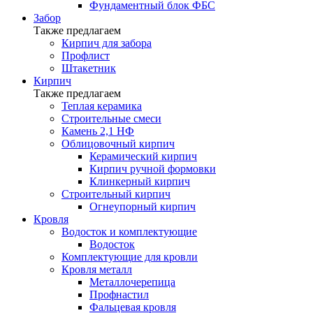
Фундаментный блок ФБС
Забор
Также предлагаем
Кирпич для забора
Профлист
Штакетник
Кирпич
Также предлагаем
Теплая керамика
Строительные смеси
Камень 2,1 НФ
Облицовочный кирпич
Керамический кирпич
Кирпич ручной формовки
Клинкерный кирпич
Строительный кирпич
Огнеупорный кирпич
Кровля
Водосток и комплектующие
Водосток
Комплектующие для кровли
Кровля металл
Металлочерепица
Профнастил
Фальцевая кровля