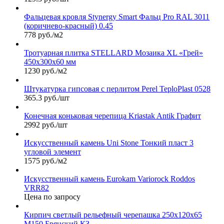
Фальцевая кровля Stynergy Smart Фальц Pro RAL 3011
(коричнево-красный) 0.45
778 руб./м2
Тротуарная плитка STELLARD Мозаика XL «Грей»
450х300х60 мм
1230 руб./м2
Штукатурка гипсовая с перлитом Perel TeploPlast 0528
365.3 руб./шт
Конечная коньковая черепица Kriastak Antik Графит
2992 руб./шт
Искусственный камень Uni Stone Тонкий пласт 3
угловой элемент
1575 руб./м2
Искусственный камень Eurokam Variorock Roddos
VRR82
Цена по запросу
Кирпич светлый рельефный черепашка 250х120х65
М150 Брянский КЗ