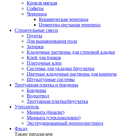
Кровля мягкая
Софиты
Черепица
Керамическая черепица
Цементно-песчаная черепица
Строительные смеси
Грунты
Для выравнивания пола
Затирки
Кладочные растворы для стеновой кладки
Клей для блоков
Плиточные клеи
Системы для укладки брусчатки
Цветные кладочные растворы для кирпича
Штукатурные системы
Тротуарная плитка и бордюры
Бордюры
Водоотвод
Тротуарная плитка/брусчатка
Утеплитель
Минвата (базальт)
Минвата (стекловолокно)
Экструдированный пенополистирол
Фасад
Также предлагаем