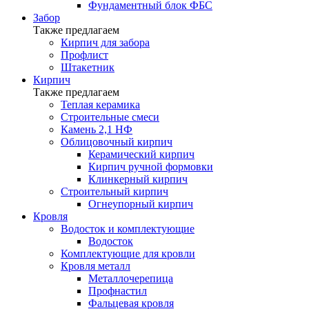
Фундаментный блок ФБС
Забор
Также предлагаем
Кирпич для забора
Профлист
Штакетник
Кирпич
Также предлагаем
Теплая керамика
Строительные смеси
Камень 2,1 НФ
Облицовочный кирпич
Керамический кирпич
Кирпич ручной формовки
Клинкерный кирпич
Строительный кирпич
Огнеупорный кирпич
Кровля
Водосток и комплектующие
Водосток
Комплектующие для кровли
Кровля металл
Металлочерепица
Профнастил
Фальцевая кровля