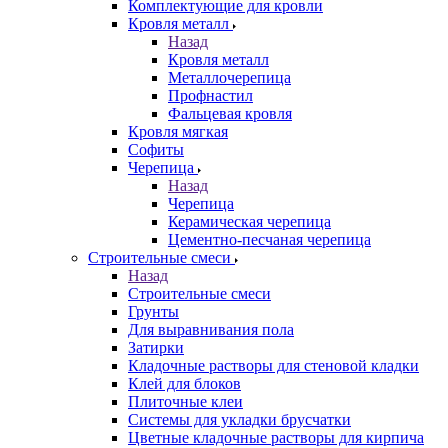
Комплектующие для кровли
Кровля металл
Назад
Кровля металл
Металлочерепица
Профнастил
Фальцевая кровля
Кровля мягкая
Софиты
Черепица
Назад
Черепица
Керамическая черепица
Цементно-песчаная черепица
Строительные смеси
Назад
Строительные смеси
Грунты
Для выравнивания пола
Затирки
Кладочные растворы для стеновой кладки
Клей для блоков
Плиточные клеи
Системы для укладки брусчатки
Цветные кладочные растворы для кирпича