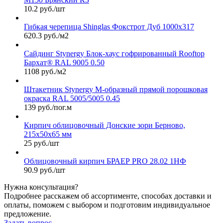
10.2 руб./шт
Гибкая черепица Shinglas Фокстрот Дуб 1000х317
620.3 руб./м2
Сайдинг Stynergy Блок-хаус гофрированный Rooftop
Бархат® RAL 9005 0.50
1108 руб./м2
Штакетник Stynergy М-образный прямой порошковая
окраска RAL 5005/5005 0.45
139 руб./пог.м
Кирпич облицовочный Донские зори Берново,
215х50х65 мм
25 руб./шт
Облицовочный кирпич БРАЕР PRO 28.02 1НФ
90.9 руб./шт
Нужна консультация?
Подробнее расскажем об ассортименте, способах доставки и
оплаты, поможем с выбором и подготовим индивидуальное
предложение.
Задать вопрос