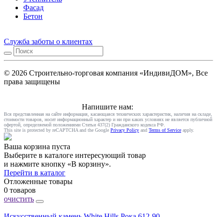
Фасад
Бетон
Служба заботы о клиентах
© 2026 Строительно-торговая компания «ИндивиДОМ», Все
права защищены
Напишите нам:
Вся представленная на сайте информация, касающаяся технических характеристик, наличия на складе,
стоимости товаров, носит информационный характер и ни при каких условиях не является публичной
офертой, определяемой положениями Статьи 437(2) Гражданского кодекса РФ.
This site is protected by reCAPTCHA and the Google
Privacy Policy
and
Terms of Service
apply.
Ваша корзина пуста
Выберите в каталоге интересующий товар
и нажмите кнопку «В корзину».
Перейти в каталог
Отложенные товары
0 товаров
очистить
Искусственный камень White Hills Рока 612-90