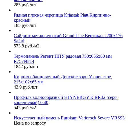
285 руб./шт
Рядная плоская черепица Kriastak Platt Кирпично-
красный
185 руб./шт
Сайдинг металлический Grand Line Вертикаль 200х176
Safari
573.8 руб./м2
Термопанель Регент ППУ рядовая 750х656х80 мм
R757NF14
1842 руб./шт
Кирпич облицовочный Донские зори Уваровское,
215х102х65 мм
43.9 руб./шт
Профиль волнообразный STYNERGY К RR32 (серо-
коричневый) 0.40
545 руб./м2
Искусственный камень Eurokam Variorock Severe VRS93
Цена по запросу