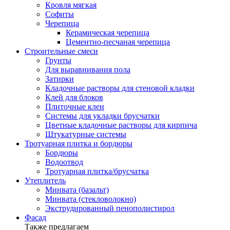
Кровля мягкая
Софиты
Черепица
Керамическая черепица
Цементно-песчаная черепица
Строительные смеси
Грунты
Для выравнивания пола
Затирки
Кладочные растворы для стеновой кладки
Клей для блоков
Плиточные клеи
Системы для укладки брусчатки
Цветные кладочные растворы для кирпича
Штукатурные системы
Тротуарная плитка и бордюры
Бордюры
Водоотвод
Тротуарная плитка/брусчатка
Утеплитель
Минвата (базальт)
Минвата (стекловолокно)
Экструдированный пенополистирол
Фасад
Также предлагаем