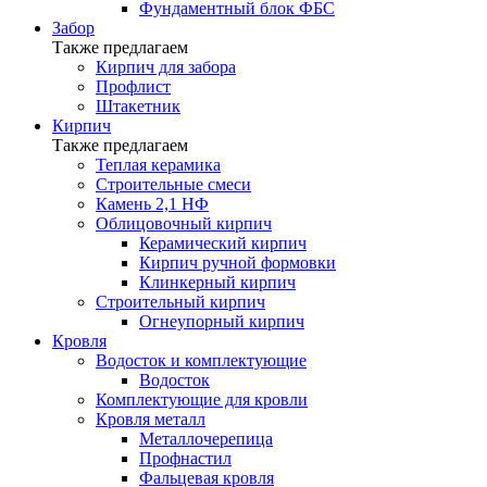
Фундаментный блок ФБС
Забор
Также предлагаем
Кирпич для забора
Профлист
Штакетник
Кирпич
Также предлагаем
Теплая керамика
Строительные смеси
Камень 2,1 НФ
Облицовочный кирпич
Керамический кирпич
Кирпич ручной формовки
Клинкерный кирпич
Строительный кирпич
Огнеупорный кирпич
Кровля
Водосток и комплектующие
Водосток
Комплектующие для кровли
Кровля металл
Металлочерепица
Профнастил
Фальцевая кровля