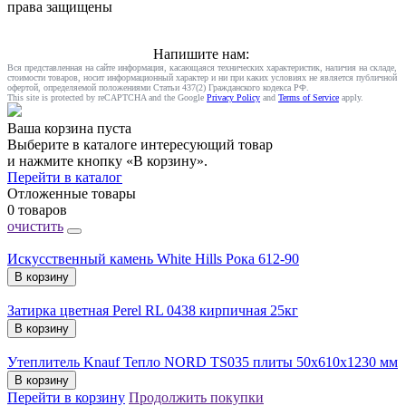
права защищены
Напишите нам:
Вся представленная на сайте информация, касающаяся технических характеристик, наличия на складе,
стоимости товаров, носит информационный характер и ни при каких условиях не является публичной
офертой, определяемой положениями Статьи 437(2) Гражданского кодекса РФ.
This site is protected by reCAPTCHA and the Google
Privacy Policy
and
Terms of Service
apply.
Ваша корзина пуста
Выберите в каталоге интересующий товар
и нажмите кнопку «В корзину».
Перейти в каталог
Отложенные товары
0 товаров
очистить
Искусственный камень White Hills Рока 612-90
В корзину
Затирка цветная Perel RL 0438 кирпичная 25кг
В корзину
Утеплитель Knauf Тепло NORD TS035 плиты 50х610х1230 мм
В корзину
Перейти в корзину
Продолжить покупки