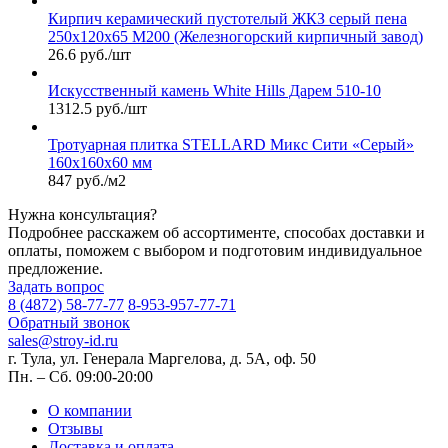
Кирпич керамический пустотелый ЖКЗ серый пена
250х120х65 М200 (Железногорский кирпичный завод)
26.6 руб./шт
Искусственный камень White Hills Дарем 510-10
1312.5 руб./шт
Тротуарная плитка STELLARD Микс Сити «Серый»
160х160х60 мм
847 руб./м2
Нужна консультация?
Подробнее расскажем об ассортименте, способах доставки и
оплаты, поможем с выбором и подготовим индивидуальное
предложение.
Задать вопрос
8 (4872) 58-77-77
8-953-957-77-71
Обратный звонок
sales@stroy-id.ru
г. Тула, ул. Генерала Маргелова, д. 5А, оф. 50
Пн. – Cб. 09:00-20:00
О компании
Отзывы
Доставка и оплата