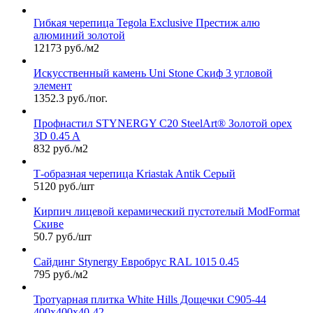
Гибкая черепица Tegola Exclusive Престиж алю
алюминий золотой
12173 руб./м2
Искусственный камень Uni Stone Скиф 3 угловой
элемент
1352.3 руб./пог.
Профнастил STYNERGY С20 SteelArt® Золотой орех
3D 0.45 A
832 руб./м2
Т-образная черепица Kriastak Antik Серый
5120 руб./шт
Кирпич лицевой керамический пустотелый ModFormat
Скиве
50.7 руб./шт
Сайдинг Stynergy Евробрус RAL 1015 0.45
795 руб./м2
Тротуарная плитка White Hills Дощечки С905-44
400х400х40-42