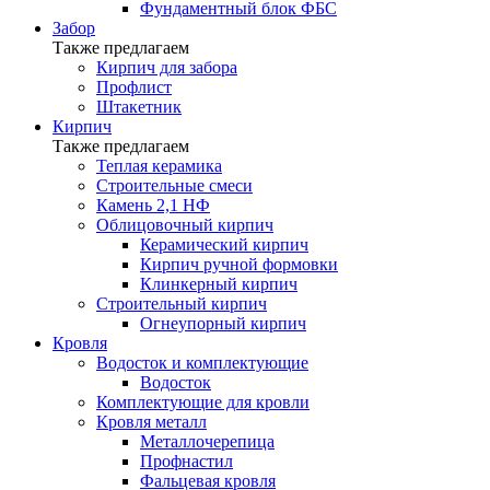
Фундаментный блок ФБС
Забор
Также предлагаем
Кирпич для забора
Профлист
Штакетник
Кирпич
Также предлагаем
Теплая керамика
Строительные смеси
Камень 2,1 НФ
Облицовочный кирпич
Керамический кирпич
Кирпич ручной формовки
Клинкерный кирпич
Строительный кирпич
Огнеупорный кирпич
Кровля
Водосток и комплектующие
Водосток
Комплектующие для кровли
Кровля металл
Металлочерепица
Профнастил
Фальцевая кровля