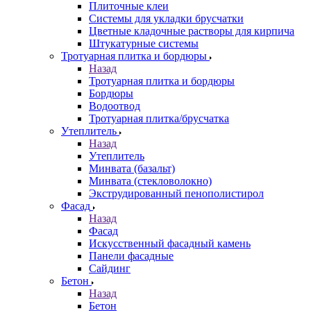
Плиточные клеи
Системы для укладки брусчатки
Цветные кладочные растворы для кирпича
Штукатурные системы
Тротуарная плитка и бордюры
Назад
Тротуарная плитка и бордюры
Бордюры
Водоотвод
Тротуарная плитка/брусчатка
Утеплитель
Назад
Утеплитель
Минвата (базальт)
Минвата (стекловолокно)
Экструдированный пенополистирол
Фасад
Назад
Фасад
Искусственный фасадный камень
Панели фасадные
Сайдинг
Бетон
Назад
Бетон