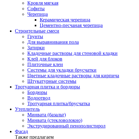
Кровля мягкая
Софиты
Черепица
Керамическая черепица
Цементно-песчаная черепица
Строительные смеси
Грунты
Для выравнивания пола
Затирки
Кладочные растворы для стеновой кладки
Клей для блоков
Плиточные клеи
Системы для укладки брусчатки
Цветные кладочные растворы для кирпича
Штукатурные системы
Тротуарная плитка и бордюры
Бордюры
Водоотвод
Тротуарная плитка/брусчатка
Утеплитель
Минвата (базальт)
Минвата (стекловолокно)
Экструдированный пенополистирол
Фасад
Также предлагаем