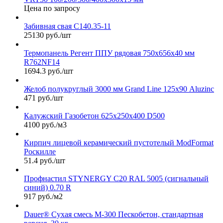
Цена по запросу
Забивная свая С140.35-11
25130 руб./шт
Термопанель Регент ППУ рядовая 750х656х40 мм
R762NF14
1694.3 руб./шт
Желоб полукруглый 3000 мм Grand Line 125х90 Aluzinc
471 руб./шт
Калужский Газобетон 625х250х400 D500
4100 руб./м3
Кирпич лицевой керамический пустотелый ModFormat
Роскилле
51.4 руб./шт
Профнастил STYNERGY С20 RAL 5005 (сигнальный
синий) 0.70 R
917 руб./м2
Dauer® Сухая смесь М-300 Пескобетон, стандартная