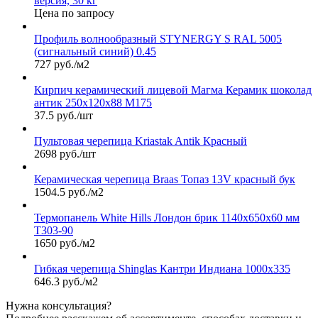
версия, 30 кг
Цена по запросу
Профиль волнообразный STYNERGY S RAL 5005
(сигнальный синий) 0.45
727 руб./м2
Кирпич керамический лицевой Магма Керамик шоколад
антик 250х120х88 М175
37.5 руб./шт
Пультовая черепица Kriastak Antik Красный
2698 руб./шт
Керамическая черепица Braas Топаз 13V красный бук
1504.5 руб./м2
Термопанель White Hills Лондон брик 1140х650х60 мм
Т303-90
1650 руб./м2
Гибкая черепица Shinglas Кантри Индиана 1000х335
646.3 руб./м2
Нужна консультация?