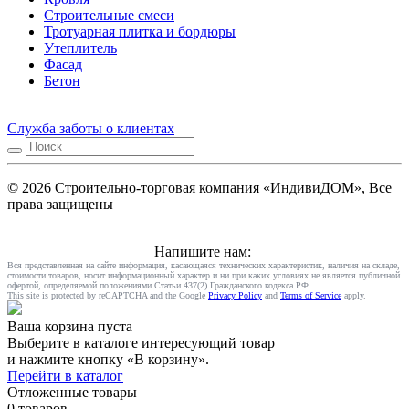
Строительные смеси
Тротуарная плитка и бордюры
Утеплитель
Фасад
Бетон
Служба заботы о клиентах
© 2026 Строительно-торговая компания «ИндивиДОМ», Все
права защищены
Напишите нам:
Вся представленная на сайте информация, касающаяся технических характеристик, наличия на складе,
стоимости товаров, носит информационный характер и ни при каких условиях не является публичной
офертой, определяемой положениями Статьи 437(2) Гражданского кодекса РФ.
This site is protected by reCAPTCHA and the Google
Privacy Policy
and
Terms of Service
apply.
Ваша корзина пуста
Выберите в каталоге интересующий товар
и нажмите кнопку «В корзину».
Перейти в каталог
Отложенные товары
0 товаров