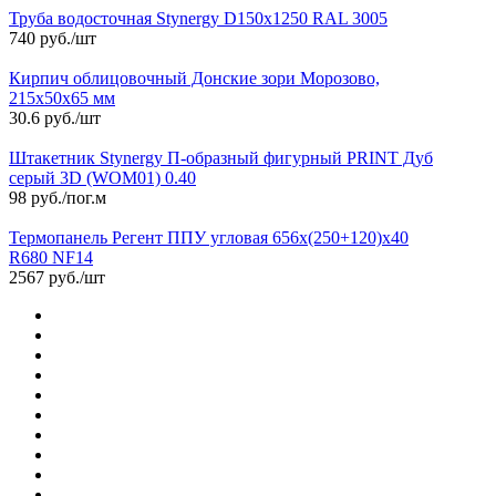
Труба водосточная Stynergy D150х1250 RAL 3005
740 руб./шт
Кирпич облицовочный Донские зори Морозово,
215х50х65 мм
30.6 руб./шт
Штакетник Stynergy П-образный фигурный PRINT Дуб
серый 3D (WOM01) 0.40
98 руб./пог.м
Термопанель Регент ППУ угловая 656х(250+120)х40
R680 NF14
2567 руб./шт