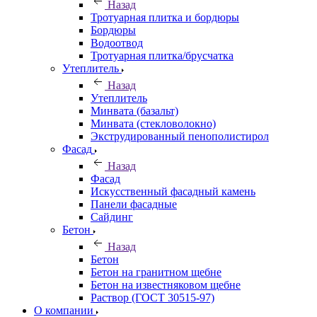
Назад
Тротуарная плитка и бордюры
Бордюры
Водоотвод
Тротуарная плитка/брусчатка
Утеплитель
Назад
Утеплитель
Минвата (базальт)
Минвата (стекловолокно)
Экструдированный пенополистирол
Фасад
Назад
Фасад
Искусственный фасадный камень
Панели фасадные
Сайдинг
Бетон
Назад
Бетон
Бетон на гранитном щебне
Бетон на известняковом щебне
Раствор (ГОСТ 30515-97)
О компании