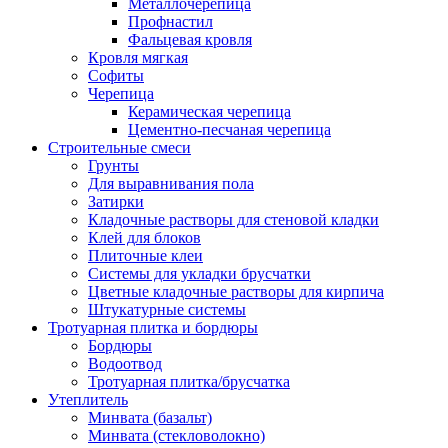
Металлочерепица
Профнастил
Фальцевая кровля
Кровля мягкая
Софиты
Черепица
Керамическая черепица
Цементно-песчаная черепица
Строительные смеси
Грунты
Для выравнивания пола
Затирки
Кладочные растворы для стеновой кладки
Клей для блоков
Плиточные клеи
Системы для укладки брусчатки
Цветные кладочные растворы для кирпича
Штукатурные системы
Тротуарная плитка и бордюры
Бордюры
Водоотвод
Тротуарная плитка/брусчатка
Утеплитель
Минвата (базальт)
Минвата (стекловолокно)