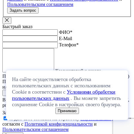
Пользовательским соглашением
Задать вопрос
Быстрый заказ
ФИО
*
E-Mail
Телефон
*
Комментарий к заказу
Прикрепить файл (проект дома или список стройматериалов)
На сайте осуществляется обработка
Перетащите один или несколько файлов в эту область
пользовательских данных с использованием
или выберите файл на компьютере
Cookie в соответствии с
Условиями обработки
пользовательских данных
. Вы можете запретить
Выберите файл с расширением (doc, docx, xls, xlsx, txt, rtf, pdf,
сохранение Cookie в настройках своего браузера.
png, jpeg, jpg, gif) и размером, не превышающим 20 МБ.
Принимаю
Загрузить файлы
Я даю свое согласие на обработку
Персональных данных
и
согласен с
Политикой конфиденциальности
и
Пользовательским соглашением