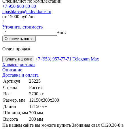
Специалист по комплектации
+7-950-903-80-80
i.pashkova@individoms.ru
от 15000
руб./шт
!
Уточнить стоимость
-
+
шт.
Оформить заказ
Отдел продаж
+7 (953) 957-77-71
Telegram
Max
Купить в 1 клик
Характеристики
Описание
Доставка и оплата
Артикул
25225
Страна
Россия
Вес
2700 кг
Размер, мм
12150х300х300
Длина
12150 мм
Ширина, мм
300 мм
Высота
300 мм
На нашем сайте вы можете купить Забивная свая С120.30-8 в