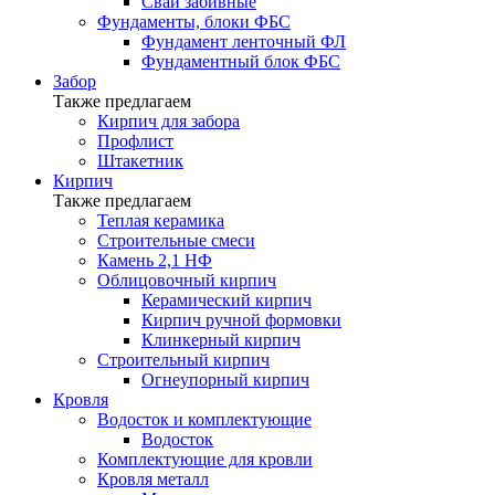
Сваи забивные
Фундаменты, блоки ФБС
Фундамент ленточный ФЛ
Фундаментный блок ФБС
Забор
Также предлагаем
Кирпич для забора
Профлист
Штакетник
Кирпич
Также предлагаем
Теплая керамика
Строительные смеси
Камень 2,1 НФ
Облицовочный кирпич
Керамический кирпич
Кирпич ручной формовки
Клинкерный кирпич
Строительный кирпич
Огнеупорный кирпич
Кровля
Водосток и комплектующие
Водосток
Комплектующие для кровли
Кровля металл