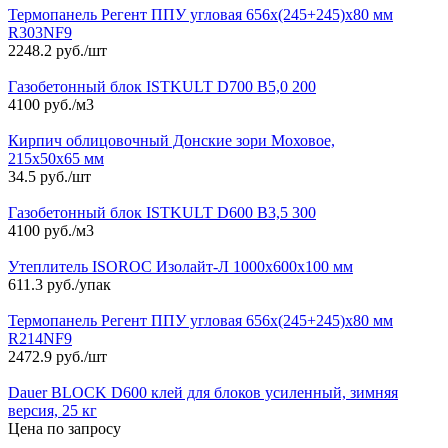
Термопанель Регент ППУ угловая 656х(245+245)х80 мм
R303NF9
2248.2 руб./шт
Газобетонный блок ISTKULT D700 B5,0 200
4100 руб./м3
Кирпич облицовочный Донские зори Моховое,
215х50х65 мм
34.5 руб./шт
Газобетонный блок ISTKULT D600 B3,5 300
4100 руб./м3
Утеплитель ISOROC Изолайт-Л 1000х600х100 мм
611.3 руб./упак
Термопанель Регент ППУ угловая 656х(245+245)х80 мм
R214NF9
2472.9 руб./шт
Dauer BLOCK D600 клей для блоков усиленный, зимняя
версия, 25 кг
Цена по запросу