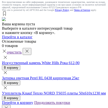
Вся представленная на сайте информация, касающаяся технических характеристик, наличия на складе,
стоимости товаров, носит информационный характер и ни при каких условиях не является публичной
офертой, определяемой положениями Статьи 437(2) Гражданского кодекса РФ.
This site is protected by reCAPTCHA and the Google
Privacy Policy
and
Terms of Service
apply.
Ваша корзина пуста
Выберите в каталоге интересующий товар
и нажмите кнопку «В корзину».
Перейти в каталог
Отложенные товары
0 товаров
очистить
Искусственный камень White Hills Рока 612-90
В корзину
Затирка цветная Perel RL 0438 кирпичная 25кг
В корзину
Утеплитель Knauf Тепло NORD TS035 плиты 50х610х1230 мм
В корзину
Перейти в корзину
Продолжить покупки