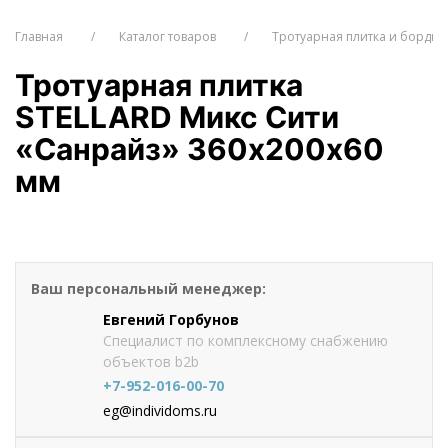
Главная
Каталог товаров
Тротуарная плитка и бордю
Тротуарная плитка
STELLARD Микс Сити
«Санрайз» 360х200х60
мм
от 1230
руб./м2
Оформить заказ
Ваш персональный менеджер:
Евгений Горбунов
Специалист по комплексному снабжению
объектов b2b
+7-952-016-00-70
eg@individoms.ru