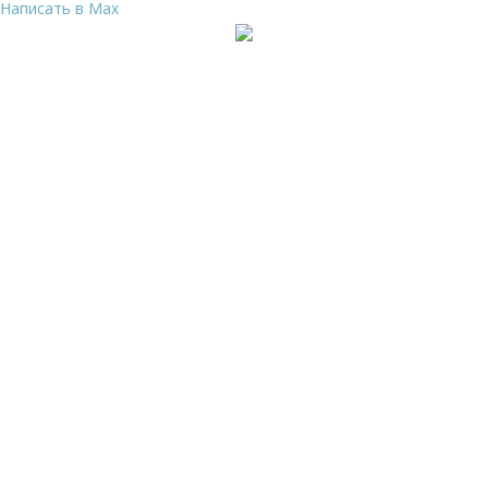
Написать в Max
Ваше имя
*
Ваш телефон
*
Я даю свое согласие на обработку
Персональных
данных
и согласен с
Политикой конфиденциальности
и
Пользовательским соглашением
Заказать звонок
Ваше имя
*