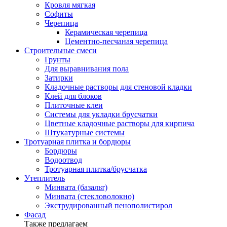
Кровля мягкая
Софиты
Черепица
Керамическая черепица
Цементно-песчаная черепица
Строительные смеси
Грунты
Для выравнивания пола
Затирки
Кладочные растворы для стеновой кладки
Клей для блоков
Плиточные клеи
Системы для укладки брусчатки
Цветные кладочные растворы для кирпича
Штукатурные системы
Тротуарная плитка и бордюры
Бордюры
Водоотвод
Тротуарная плитка/брусчатка
Утеплитель
Минвата (базальт)
Минвата (стекловолокно)
Экструдированный пенополистирол
Фасад
Также предлагаем