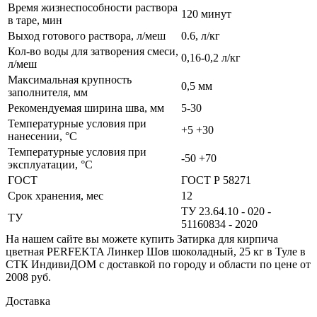
Время жизнеспособности раствора
120 минут
в таре, мин
Выход готового раствора, л/меш
0.6, л/кг
Кол-во воды для затворения смеси,
0,16-0,2 л/кг
л/меш
Максимальная крупность
0,5 мм
заполнителя, мм
Рекомендуемая ширина шва, мм
5-30
Температурные условия при
+5 +30
нанесении, °C
Температурные условия при
-50 +70
эксплуатации, °C
ГОСТ
ГОСТ Р 58271
Срок хранения, мес
12
ТУ 23.64.10 - 020 -
ТУ
51160834 - 2020
На нашем сайте вы можете купить Затирка для кирпича
цветная PERFEKTA Линкер Шов шоколадный, 25 кг в Туле в
СТК ИндивиДОМ с доставкой по городу и области по цене от
2008 руб.
Доставка