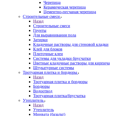
Черепица
Керамическая черепица
Цементно-песчаная черепица
Строительные смеси
Назад
Строительные смеси
Грунты
Для выравнивания пола
Затирки
Кладочные растворы для стеновой кладки
Клей для блоков
Плиточные клеи
Системы для укладки брусчатки
Цветные кладочные растворы для кирпича
Штукатурные системы
Тротуарная плитка и бордюры
Назад
Тротуарная плитка и бордюры
Бордюры
Водоотвод
Тротуарная плитка/брусчатка
Утеплитель
Назад
Утеплитель
Минвата (базальт)