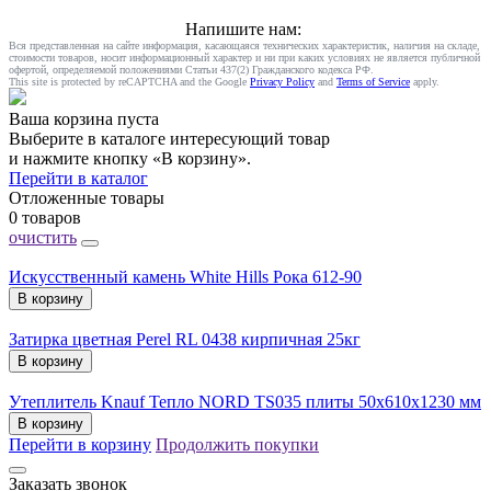
Напишите нам:
Вся представленная на сайте информация, касающаяся технических характеристик, наличия на складе,
стоимости товаров, носит информационный характер и ни при каких условиях не является публичной
офертой, определяемой положениями Статьи 437(2) Гражданского кодекса РФ.
This site is protected by reCAPTCHA and the Google
Privacy Policy
and
Terms of Service
apply.
Ваша корзина пуста
Выберите в каталоге интересующий товар
и нажмите кнопку «В корзину».
Перейти в каталог
Отложенные товары
0 товаров
очистить
Искусственный камень White Hills Рока 612-90
В корзину
Затирка цветная Perel RL 0438 кирпичная 25кг
В корзину
Утеплитель Knauf Тепло NORD TS035 плиты 50х610х1230 мм
В корзину
Перейти в корзину
Продолжить покупки
Заказать звонок