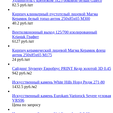
Удлинитель с крепежом 3х25 боковой белый Galeco
82.5 руб./шт
Кирпич клинкерный пустотелый лицевой Магма
Керамик белый топаз антик 250х85х65 М300
40.2 руб./шт
Вентиляционный выход 125/700 изолированный
Kriastak Графит
6127 руб./шт
Кирпич керамический лицевой Магма Керамик флеш
антик 250х85х65 М175
24 руб./шт
Сайдинг Stynergy Евробрус PRINT Кедр золотой 3D 0.45
942 руб./м2
Искусственный камень White Hills Норд Ридж 271-80
1432.5 руб./м2
Искусственный камень Eurokam Variorock Severe угловая
VRS96
Цена по запросу