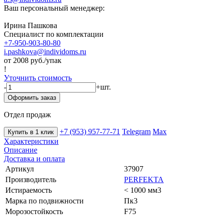
Ваш персональный менеджер:
Ирина Пашкова
Специалист по комплектации
+7-950-903-80-80
i.pashkova@individoms.ru
от 2008
руб./упак
!
Уточнить стоимость
-
+
шт.
Оформить заказ
Отдел продаж
+7 (953) 957-77-71
Telegram
Max
Купить в 1 клик
Характеристики
Описание
Доставка и оплата
Артикул
37907
Производитель
PERFEKTA
Истираемость
< 1000 мм3
Марка по подвижности
Пк3
Морозостойкость
F75