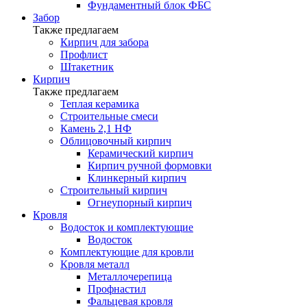
Фундаментный блок ФБС
Забор
Также предлагаем
Кирпич для забора
Профлист
Штакетник
Кирпич
Также предлагаем
Теплая керамика
Строительные смеси
Камень 2,1 НФ
Облицовочный кирпич
Керамический кирпич
Кирпич ручной формовки
Клинкерный кирпич
Строительный кирпич
Огнеупорный кирпич
Кровля
Водосток и комплектующие
Водосток
Комплектующие для кровли
Кровля металл
Металлочерепица
Профнастил
Фальцевая кровля