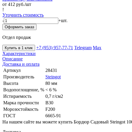
от 412
руб./шт
!
Уточнить стоимость
-
+
шт.
Оформить заказ
Отдел продаж
+7 (953) 957-77-71
Telegram
Max
Купить в 1 клик
Характеристики
Описание
Доставка и оплата
Артикул
28431
Производитель
Steingot
Высота
80 мм
Водопоглощение, %
< 6 %
Истираемость
0,7 г/см2
Марка прочности
B30
Морозостойкость
F200
ГОСТ
6665-91
На нашем сайте вы можете купить Бордюр Садовый Steingot 10
Доставка