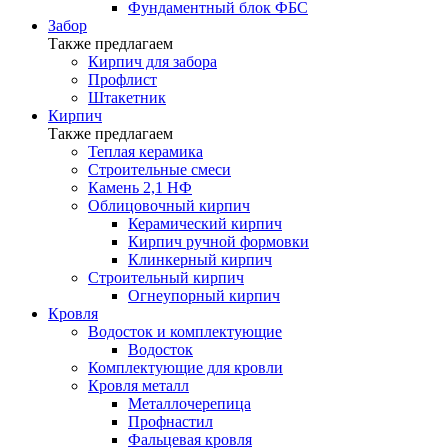
Фундаментный блок ФБС
Забор
Также предлагаем
Кирпич для забора
Профлист
Штакетник
Кирпич
Также предлагаем
Теплая керамика
Строительные смеси
Камень 2,1 НФ
Облицовочный кирпич
Керамический кирпич
Кирпич ручной формовки
Клинкерный кирпич
Строительный кирпич
Огнеупорный кирпич
Кровля
Водосток и комплектующие
Водосток
Комплектующие для кровли
Кровля металл
Металлочерепица
Профнастил
Фальцевая кровля