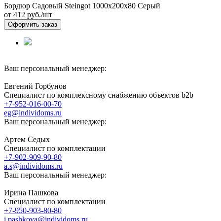
Бордюр Садовый Steingot 1000х200х80 Серый
от 412
руб./шт
Оформить заказ
Ваш персональный менеджер:
Евгений Горбунов
Специалист по комплексному снабжению объектов b2b
+7-952-016-00-70
eg@individoms.ru
Ваш персональный менеджер:
Артем Седых
Специалист по комплектации
+7-902-909-90-80
a.s@individoms.ru
Ваш персональный менеджер:
Ирина Пашкова
Специалист по комплектации
+7-950-903-80-80
i.pashkova@individoms.ru