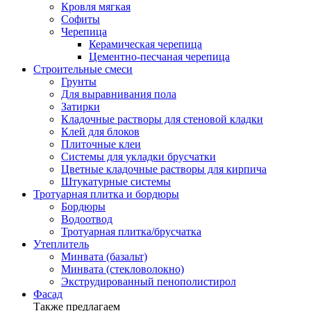
Кровля мягкая
Софиты
Черепица
Керамическая черепица
Цементно-песчаная черепица
Строительные смеси
Грунты
Для выравнивания пола
Затирки
Кладочные растворы для стеновой кладки
Клей для блоков
Плиточные клеи
Системы для укладки брусчатки
Цветные кладочные растворы для кирпича
Штукатурные системы
Тротуарная плитка и бордюры
Бордюры
Водоотвод
Тротуарная плитка/брусчатка
Утеплитель
Минвата (базальт)
Минвата (стекловолокно)
Экструдированный пенополистирол
Фасад
Также предлагаем