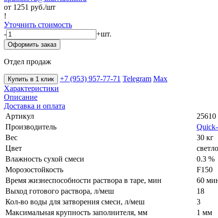
от 1251
руб./шт
!
Уточнить стоимость
-
+
шт.
Оформить заказ
Отдел продаж
+7 (953) 957-77-71
Telegram
Max
Купить в 1 клик
Характеристики
Описание
Доставка и оплата
Артикул
25610
Производитель
Quick
Вес
30 кг
Цвет
светл
Влажность сухой смеси
0.3 %
Морозостойкость
F150
Время жизнеспособности раствора в таре, мин
60 ми
Выход готового раствора, л/меш
18
Кол-во воды для затворения смеси, л/меш
3
Максимальная крупность заполнителя, мм
1 мм