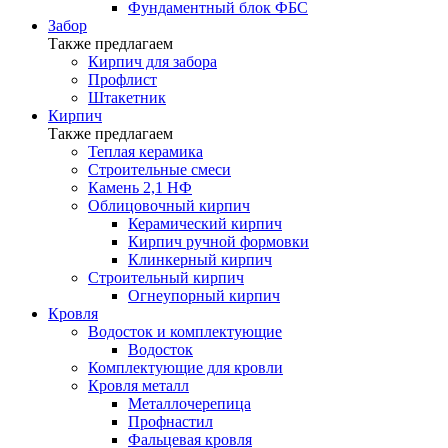
Фундаментный блок ФБС
Забор
Также предлагаем
Кирпич для забора
Профлист
Штакетник
Кирпич
Также предлагаем
Теплая керамика
Строительные смеси
Камень 2,1 НФ
Облицовочный кирпич
Керамический кирпич
Кирпич ручной формовки
Клинкерный кирпич
Строительный кирпич
Огнеупорный кирпич
Кровля
Водосток и комплектующие
Водосток
Комплектующие для кровли
Кровля металл
Металлочерепица
Профнастил
Фальцевая кровля