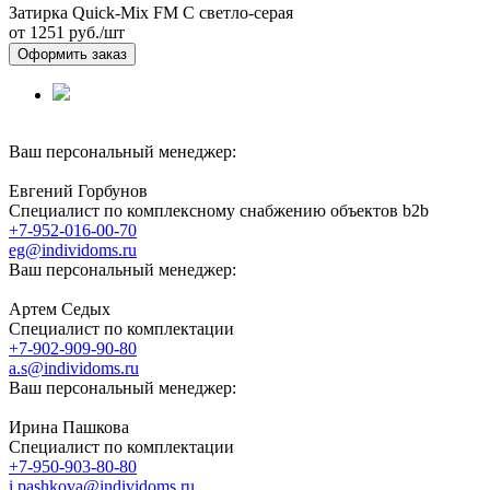
Затирка Quick-Mix FM C светло-серая
от 1251
руб./шт
Оформить заказ
Ваш персональный менеджер:
Евгений Горбунов
Специалист по комплексному снабжению объектов b2b
+7-952-016-00-70
eg@individoms.ru
Ваш персональный менеджер:
Артем Седых
Специалист по комплектации
+7-902-909-90-80
a.s@individoms.ru
Ваш персональный менеджер:
Ирина Пашкова
Специалист по комплектации
+7-950-903-80-80
i.pashkova@individoms.ru