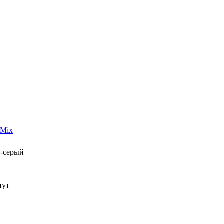
-Mix
о-серый
нут