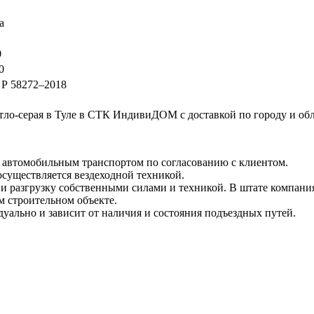
а
0
0
Р 58272–2018
ло-серая в Туле в СТК ИндивиДОМ с доставкой по городу и обла
и автомобильным транспортом по согласованию с клиентом.
 осуществляется вездеходной техникой.
и разгрузку собственными силами и техникой. В штате компания
м строительном объекте.
уально и зависит от наличия и состояния подъездных путей.