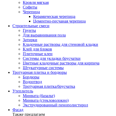
Кровля мягкая
Софиты
Черепица
Керамическая черепица
Цементно-песчаная черепица
Строительные смеси
Грунты
Для выравнивания пола
Затирки
Кладочные растворы для стеновой кладки
Клей для блоков
Плиточные клеи
Системы для укладки брусчатки
Цветные кладочные растворы для кирпича
Штукатурные системы
Тротуарная плитка и бордюры
Бордюры
Водоотвод
Тротуарная плитка/брусчатка
Утеплитель
Минвата (базальт)
Минвата (стекловолокно)
Экструдированный пенополистирол
Фасад
Также предлагаем