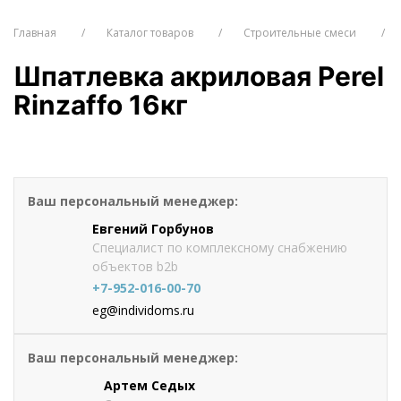
Главная
Каталог товаров
Строительные смеси
Шпатлевка акриловая Perel
Rinzaffo 16кг
от 660
руб./шт
Оформить заказ
Ваш персональный менеджер:
Евгений Горбунов
Специалист по комплексному снабжению
объектов b2b
+7-952-016-00-70
eg@individoms.ru
Ваш персональный менеджер:
Артем Седых