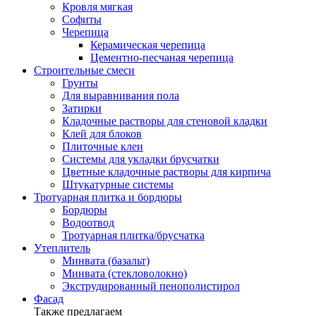
Кровля мягкая
Софиты
Черепица
Керамическая черепица
Цементно-песчаная черепица
Строительные смеси
Грунты
Для выравнивания пола
Затирки
Кладочные растворы для стеновой кладки
Клей для блоков
Плиточные клеи
Системы для укладки брусчатки
Цветные кладочные растворы для кирпича
Штукатурные системы
Тротуарная плитка и бордюры
Бордюры
Водоотвод
Тротуарная плитка/брусчатка
Утеплитель
Минвата (базальт)
Минвата (стекловолокно)
Экструдированный пенополистирол
Фасад
Также предлагаем