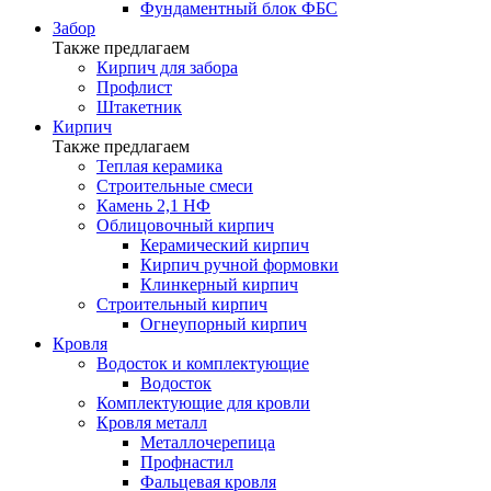
Фундаментный блок ФБС
Забор
Также предлагаем
Кирпич для забора
Профлист
Штакетник
Кирпич
Также предлагаем
Теплая керамика
Строительные смеси
Камень 2,1 НФ
Облицовочный кирпич
Керамический кирпич
Кирпич ручной формовки
Клинкерный кирпич
Строительный кирпич
Огнеупорный кирпич
Кровля
Водосток и комплектующие
Водосток
Комплектующие для кровли
Кровля металл
Металлочерепица
Профнастил
Фальцевая кровля