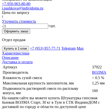
+7-950-903-80-80
i.pashkova@individoms.ru
Цена по запросу
!
Уточнить стоимость
-
+
шт.
Оформить заказ
Отдел продаж
+7 (953) 957-77-71
Telegram
Max
Купить в 1 клик
Характеристики
Описание
Доставка и оплата
Артикул
37922
Производитель
ВОЛМА
Влажность сухой смеси
< 0.5 %
Максимальная крупность заполнителя, мм
1,25 мм
Подвижность растворной смеси по расплыву
160
конуса, мм
На нашем сайте вы можете купить Штукатурка гипсовая
базовая ВОЛМА Старт, 30 кг в Туле в СТК ИндивиДОМ с
доставкой по городу и области по доступной цене