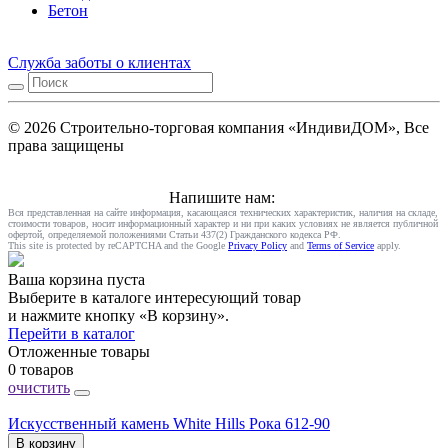
Бетон
Служба заботы о клиентах
© 2026 Строительно-торговая компания «ИндивиДОМ», Все
права защищены
Напишите нам:
Вся представленная на сайте информация, касающаяся технических характеристик, наличия на складе,
стоимости товаров, носит информационный характер и ни при каких условиях не является публичной
офертой, определяемой положениями Статьи 437(2) Гражданского кодекса РФ.
This site is protected by reCAPTCHA and the Google
Privacy Policy
and
Terms of Service
apply.
Ваша корзина пуста
Выберите в каталоге интересующий товар
и нажмите кнопку «В корзину».
Перейти в каталог
Отложенные товары
0 товаров
очистить
Искусственный камень White Hills Рока 612-90
В корзину