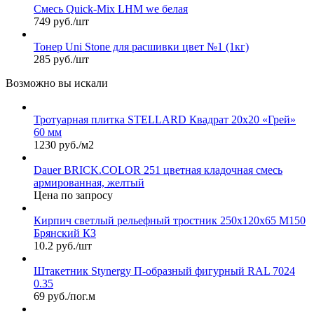
Смесь Quick-Mix LHM we белая
749 руб./шт
Тонер Uni Stone для расшивки цвет №1 (1кг)
285 руб./шт
Возможно вы искали
Тротуарная плитка STELLARD Квадрат 20х20 «Грей»
60 мм
1230 руб./м2
Dauer BRICK.COLOR 251 цветная кладочная смесь
армированная, желтый
Цена по запросу
Кирпич светлый рельефный тростник 250х120х65 М150
Брянский КЗ
10.2 руб./шт
Штакетник Stynergy П-образный фигурный RAL 7024
0.35
69 руб./пог.м