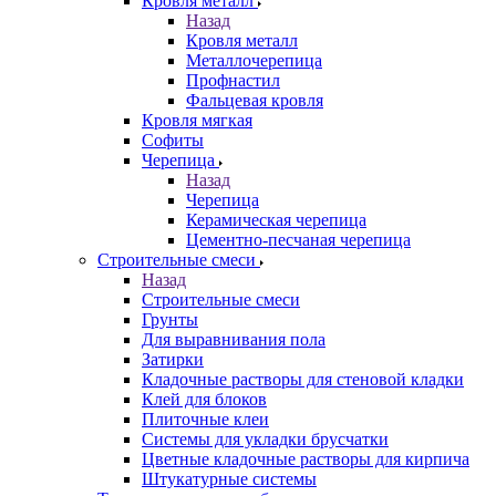
Кровля металл
Назад
Кровля металл
Металлочерепица
Профнастил
Фальцевая кровля
Кровля мягкая
Софиты
Черепица
Назад
Черепица
Керамическая черепица
Цементно-песчаная черепица
Строительные смеси
Назад
Строительные смеси
Грунты
Для выравнивания пола
Затирки
Кладочные растворы для стеновой кладки
Клей для блоков
Плиточные клеи
Системы для укладки брусчатки
Цветные кладочные растворы для кирпича
Штукатурные системы