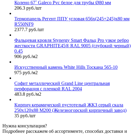
Колено 67˚ Galeco Pvc белое для трубы Ø80 мм
206.3 руб./шт
Термопанель Регент ППУ угловая 656х(245+245)х80 мм
R550NF9
2377.7 руб./шт
Фальцевая кровля Stynergy Smart Фальц Pro узкое ребро
жесткости GRAPHITE45® RAL 9005 (глубокий черный)
0.45
906 руб./м2
Искусственный камень White Hills Тоскана 565-10
975 руб./м2
Софит металлический Grand Line центральная
перфорация с пленкой RAL 2004
483.8 руб./м2
Кирпич керамический пустотелый ЖКЗ серый скала
250х120х88 М200 (Железногорский кирпичный завод)
35 руб./шт
Нужна консультация?
Подробнее расскажем об ассортименте, способах доставки и