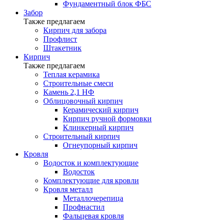
Фундаментный блок ФБС
Забор
Также предлагаем
Кирпич для забора
Профлист
Штакетник
Кирпич
Также предлагаем
Теплая керамика
Строительные смеси
Камень 2,1 НФ
Облицовочный кирпич
Керамический кирпич
Кирпич ручной формовки
Клинкерный кирпич
Строительный кирпич
Огнеупорный кирпич
Кровля
Водосток и комплектующие
Водосток
Комплектующие для кровли
Кровля металл
Металлочерепица
Профнастил
Фальцевая кровля