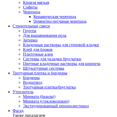
Кровля мягкая
Софиты
Черепица
Керамическая черепица
Цементно-песчаная черепица
Строительные смеси
Грунты
Для выравнивания пола
Затирки
Кладочные растворы для стеновой кладки
Клей для блоков
Плиточные клеи
Системы для укладки брусчатки
Цветные кладочные растворы для кирпича
Штукатурные системы
Тротуарная плитка и бордюры
Бордюры
Водоотвод
Тротуарная плитка/брусчатка
Утеплитель
Минвата (базальт)
Минвата (стекловолокно)
Экструдированный пенополистирол
Фасад
Также предлагаем