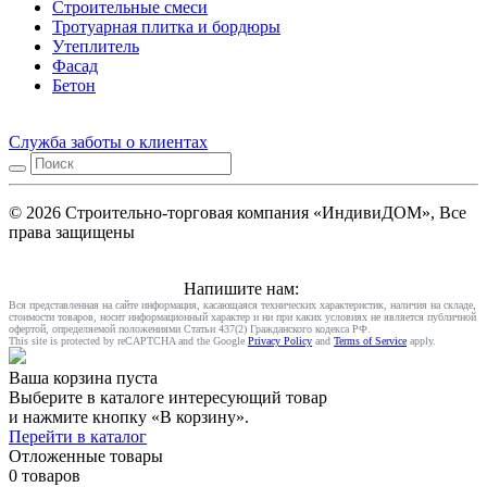
Строительные смеси
Тротуарная плитка и бордюры
Утеплитель
Фасад
Бетон
Служба заботы о клиентах
© 2026 Строительно-торговая компания «ИндивиДОМ», Все
права защищены
Напишите нам:
Вся представленная на сайте информация, касающаяся технических характеристик, наличия на складе,
стоимости товаров, носит информационный характер и ни при каких условиях не является публичной
офертой, определяемой положениями Статьи 437(2) Гражданского кодекса РФ.
This site is protected by reCAPTCHA and the Google
Privacy Policy
and
Terms of Service
apply.
Ваша корзина пуста
Выберите в каталоге интересующий товар
и нажмите кнопку «В корзину».
Перейти в каталог
Отложенные товары
0 товаров