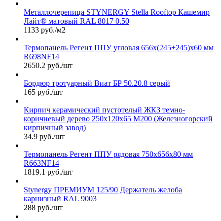
Металлочерепица STYNERGY Stella Rooftop Кашемир
Лайт® матовый RAL 8017 0.50
1133 руб./м2
Термопанель Регент ППУ угловая 656х(245+245)х60 мм
R698NF14
2650.2 руб./шт
Бордюр тротуарный Виат БР 50.20.8 серый
165 руб./шт
Кирпич керамический пустотелый ЖКЗ темно-
коричневый дерево 250х120х65 М200 (Железногорский
кирпичный завод)
34.9 руб./шт
Термопанель Регент ППУ рядовая 750х656х80 мм
R663NF14
1819.1 руб./шт
Stynergy ПРЕМИУМ 125/90 Держатель желоба
карнизный RAL 9003
288 руб./шт