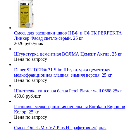
Смесь для расшивки швов НВФ и СФТК PERFEKTA
Линкер Фасад светло-серый, 25 кг
2026 руб./упак
Штукатурка цементная ВОЛМА Цемент Актив, 25 кг
Цена по запросу
Dauer SLIDER® 31 Slim Штукатурка цементная
мелкофракционная гладкая, зимняя версия, 25 кг
Цена по запросу
Шпатлевка гипсовая белая Perel Plaster wall 0668 25кг
450.8 руб./шт
Расшивка мелкозернистая пепельная Eurokam Еврошов
Колор, 25 кг
Цена по запросу
Смесь Quick-Mix VZ Plus H графитово-чёрная