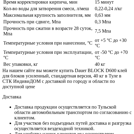
Время корректировки кирпича, мин
15 минут
Кол-во воды для затворения смеси, л/меш
0,22-0,24 л/кг
Максимальная крупность заполнителя, мм
0,63 мм
Прочность при сдвиге, Мпа
0,3 Мпа
Прочность при сжатии в возрасте 28 суток,
7,5 Мпа
Мпа
от +5 °С до +30
Температурные условия при нанесении, °C
°С
Температурные условия при эксплуатации,
от -50 °С до +70
°C
°С
Вес упаковки, кг
40 кг
На нашем сайте вы можете купить Dauer BLOCK D600 клей
для блоков усиленный, стандартная версия, 40 кг в Туле в
СТК ИндивиДОМ с доставкой по городу и области по
доступной цене
Доставка
Доставка продукции осуществляется по Тульской
области автомобильным транспортом по согласованию с
клиентом.
Для участков без подъездных путей доставка и разгрузка
осуществляется вездеходной техникой.
Для удобства наших клиентов мы осуществляем