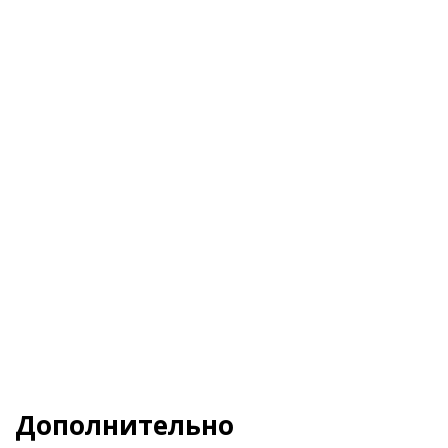
Я даю свое согласие на обработку
Персональных данных
и согласен с
Политикой
конфиденциальности
и
Пользовательским
соглашением
Заказать
Дополнительно