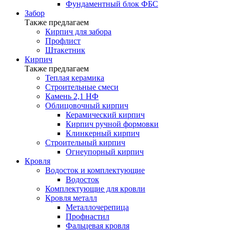
Фундаментный блок ФБС
Забор
Также предлагаем
Кирпич для забора
Профлист
Штакетник
Кирпич
Также предлагаем
Теплая керамика
Строительные смеси
Камень 2,1 НФ
Облицовочный кирпич
Керамический кирпич
Кирпич ручной формовки
Клинкерный кирпич
Строительный кирпич
Огнеупорный кирпич
Кровля
Водосток и комплектующие
Водосток
Комплектующие для кровли
Кровля металл
Металлочерепица
Профнастил
Фальцевая кровля