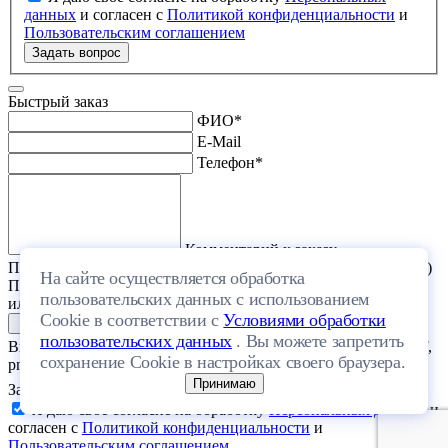
данных
и согласен с
Политикой конфиденциальности
и
Пользовательским соглашением
Задать вопрос
Быстрый заказ
ФИО
*
E-Mail
Телефон
*
Комментарий к заказу
Прикрепить файл (проект дома или список стройматериалов)
На сайте осуществляется обработка
Перетащите один или несколько файлов в эту область
пользовательских данных с использованием
или выберите файл на компьютере
Cookie в соответствии с
Условиями обработки
пользовательских данных
. Вы можете запретить
Выберите файл с расширением (doc, docx, xls, xlsx, txt, rtf, pdf,
сохранение Cookie в настройках своего браузера.
png, jpeg, jpg, gif) и размером, не превышающим 20 МБ.
Принимаю
Загрузить файлы
Я даю свое согласие на обработку
Персональных данных
и
согласен с
Политикой конфиденциальности
и
Пользовательским соглашением