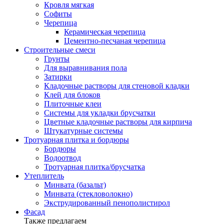
Кровля мягкая
Софиты
Черепица
Керамическая черепица
Цементно-песчаная черепица
Строительные смеси
Грунты
Для выравнивания пола
Затирки
Кладочные растворы для стеновой кладки
Клей для блоков
Плиточные клеи
Системы для укладки брусчатки
Цветные кладочные растворы для кирпича
Штукатурные системы
Тротуарная плитка и бордюры
Бордюры
Водоотвод
Тротуарная плитка/брусчатка
Утеплитель
Минвата (базальт)
Минвата (стекловолокно)
Экструдированный пенополистирол
Фасад
Также предлагаем