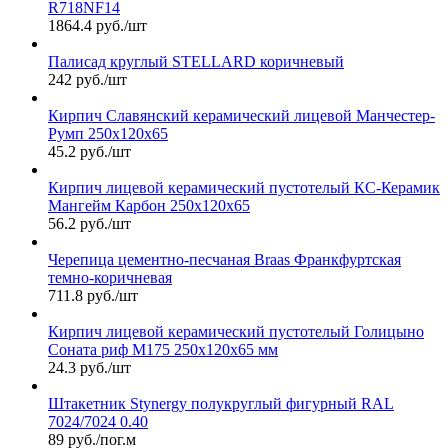
R718NF14
1864.4 руб./шт
Палисад круглый STELLARD коричневый
242 руб./шт
Кирпич Славянский керамический лицевой Манчестер-
Румп 250х120х65
45.2 руб./шт
Кирпич лицевой керамический пустотелый КС-Керамик
Мангейм Карбон 250х120х65
56.2 руб./шт
Черепица цементно-песчаная Braas Франкфуртская
темно-коричневая
711.8 руб./шт
Кирпич лицевой керамический пустотелый Голицыно
Соната риф М175 250х120х65 мм
24.3 руб./шт
Штакетник Stynergy полукруглый фигурный RAL
7024/7024 0.40
89 руб./пог.м