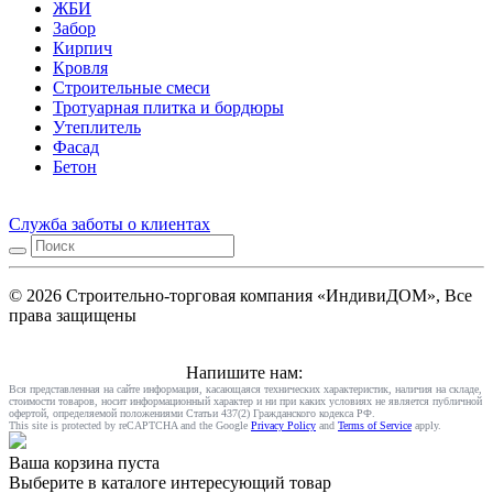
ЖБИ
Забор
Кирпич
Кровля
Строительные смеси
Тротуарная плитка и бордюры
Утеплитель
Фасад
Бетон
Служба заботы о клиентах
© 2026 Строительно-торговая компания «ИндивиДОМ», Все
права защищены
Напишите нам:
Вся представленная на сайте информация, касающаяся технических характеристик, наличия на складе,
стоимости товаров, носит информационный характер и ни при каких условиях не является публичной
офертой, определяемой положениями Статьи 437(2) Гражданского кодекса РФ.
This site is protected by reCAPTCHA and the Google
Privacy Policy
and
Terms of Service
apply.
Ваша корзина пуста
Выберите в каталоге интересующий товар