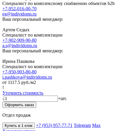
Специалист по комплексному снабжению объектов b2b
+7-952-016-00-70
eg@individoms.ru
Ваш персональный менеджер:
Артем Седых
Специалист по комплектации
+7-902-909-90-80
a.s@individoms.ru
Ваш персональный менеджер:
Ирина Пашкова
Специалист по комплектации
+7-950-903-80-80
i.pashkova@individoms.ru
от 1117.5
руб./м2
!
Уточнить стоимость
-
+
шт.
Оформить заказ
Отдел продаж
+7 (953) 957-77-71
Telegram
Max
Купить в 1 клик