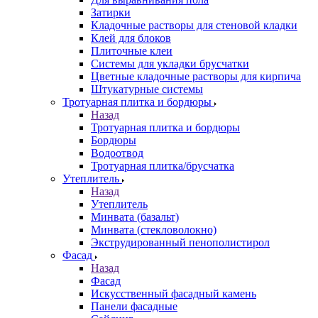
Затирки
Кладочные растворы для стеновой кладки
Клей для блоков
Плиточные клеи
Системы для укладки брусчатки
Цветные кладочные растворы для кирпича
Штукатурные системы
Тротуарная плитка и бордюры
Назад
Тротуарная плитка и бордюры
Бордюры
Водоотвод
Тротуарная плитка/брусчатка
Утеплитель
Назад
Утеплитель
Минвата (базальт)
Минвата (стекловолокно)
Экструдированный пенополистирол
Фасад
Назад
Фасад
Искусственный фасадный камень
Панели фасадные