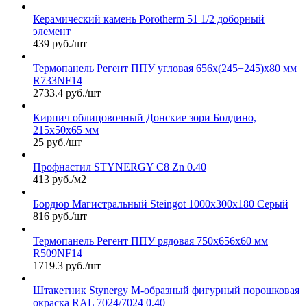
Керамический камень Porotherm 51 1/2 доборный
элемент
439 руб./шт
Термопанель Регент ППУ угловая 656х(245+245)х80 мм
R733NF14
2733.4 руб./шт
Кирпич облицовочный Донские зори Болдино,
215х50х65 мм
25 руб./шт
Профнастил STYNERGY С8 Zn 0.40
413 руб./м2
Бордюр Магистральный Steingot 1000х300х180 Серый
816 руб./шт
Термопанель Регент ППУ рядовая 750х656х60 мм
R509NF14
1719.3 руб./шт
Штакетник Stynergy М-образный фигурный порошковая
окраска RAL 7024/7024 0.40