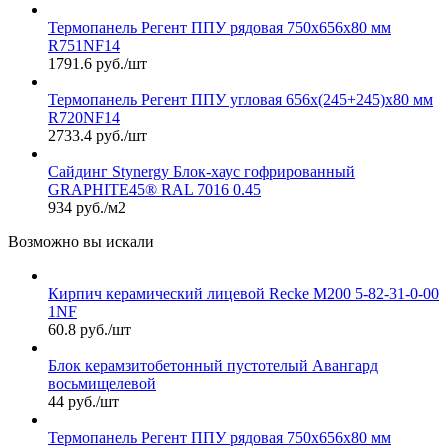
Термопанель Регент ППУ рядовая 750х656х80 мм
R751NF14
1791.6 руб./шт
Термопанель Регент ППУ угловая 656х(245+245)х80 мм
R720NF14
2733.4 руб./шт
Сайдинг Stynergy Блок-хаус гофрированный
GRAPHITE45® RAL 7016 0.45
934 руб./м2
Возможно вы искали
Кирпич керамический лицевой Recke М200 5-82-31-0-00
1NF
60.8 руб./шт
Блок керамзитобетонный пустотелый Авангард
восьмищелевой
44 руб./шт
Термопанель Регент ППУ рядовая 750х656х80 мм