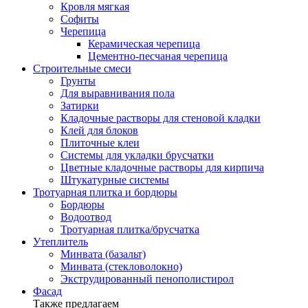
Кровля мягкая
Софиты
Черепица
Керамическая черепица
Цементно-песчаная черепица
Строительные смеси
Грунты
Для выравнивания пола
Затирки
Кладочные растворы для стеновой кладки
Клей для блоков
Плиточные клеи
Системы для укладки брусчатки
Цветные кладочные растворы для кирпича
Штукатурные системы
Тротуарная плитка и бордюры
Бордюры
Водоотвод
Тротуарная плитка/брусчатка
Утеплитель
Минвата (базальт)
Минвата (стекловолокно)
Экструдированный пенополистирол
Фасад
Также предлагаем