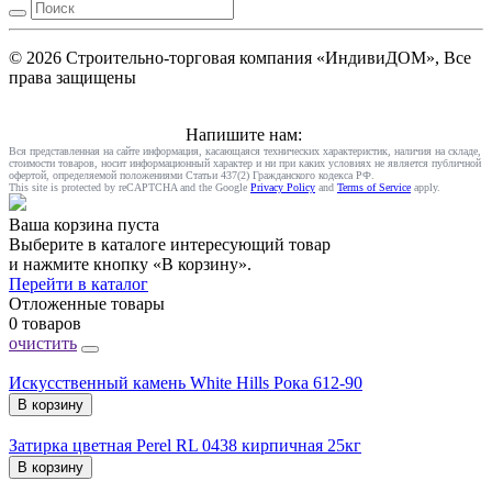
© 2026 Строительно-торговая компания «ИндивиДОМ», Все
права защищены
Напишите нам:
Вся представленная на сайте информация, касающаяся технических характеристик, наличия на складе,
стоимости товаров, носит информационный характер и ни при каких условиях не является публичной
офертой, определяемой положениями Статьи 437(2) Гражданского кодекса РФ.
This site is protected by reCAPTCHA and the Google
Privacy Policy
and
Terms of Service
apply.
Ваша корзина пуста
Выберите в каталоге интересующий товар
и нажмите кнопку «В корзину».
Перейти в каталог
Отложенные товары
0 товаров
очистить
Искусственный камень White Hills Рока 612-90
В корзину
Затирка цветная Perel RL 0438 кирпичная 25кг
В корзину