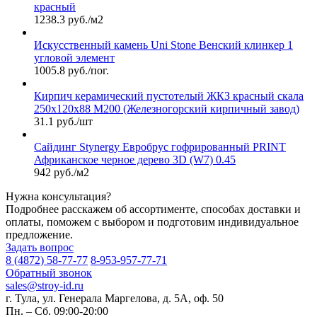
красный
1238.3 руб./м2
Искусственный камень Uni Stone Венский клинкер 1
угловой элемент
1005.8 руб./пог.
Кирпич керамический пустотелый ЖКЗ красный скала
250х120х88 М200 (Железногорский кирпичный завод)
31.1 руб./шт
Сайдинг Stynergy Евробрус гофрированный PRINT
Африканское черное дерево 3D (W7) 0.45
942 руб./м2
Нужна консультация?
Подробнее расскажем об ассортименте, способах доставки и
оплаты, поможем с выбором и подготовим индивидуальное
предложение.
Задать вопрос
8 (4872) 58-77-77
8-953-957-77-71
Обратный звонок
sales@stroy-id.ru
г. Тула, ул. Генерала Маргелова, д. 5А, оф. 50
Пн. – Cб. 09:00-20:00