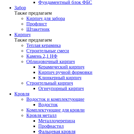
Фундаментный блок ФБС
Забор
Также предлагаем
Кирпич для забора
Профлист
Штакетник
Кирпич
Также предлагаем
Теплая керамика
Строительные смеси
Камень 2,1 НФ
Облицовочный кирпич
Керамический кирпич
Кирпич ручной формовки
Клинкерный кирпич
Строительный кирпич
Огнеупорный кирпич
Кровля
Водосток и комплектующие
Водосток
Комплектующие для кровли
Кровля металл
Металлочерепица
Профнастил
Фальцевая кровля