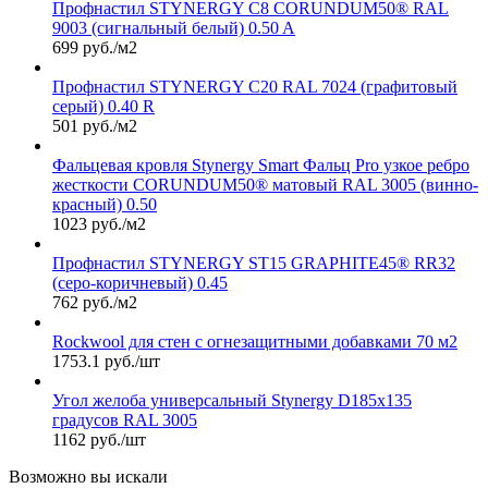
Профнастил STYNERGY С8 CORUNDUM50® RAL
9003 (сигнальный белый) 0.50 A
699 руб./м2
Профнастил STYNERGY С20 RAL 7024 (графитовый
серый) 0.40 R
501 руб./м2
Фальцевая кровля Stynergy Smart Фальц Pro узкое ребро
жесткости CORUNDUM50® матовый RAL 3005 (винно-
красный) 0.50
1023 руб./м2
Профнастил STYNERGY ST15 GRAPHITE45® RR32
(серо-коричневый) 0.45
762 руб./м2
Rockwool для стен с огнезащитными добавками 70 м2
1753.1 руб./шт
Угол желоба универсальный Stynergy D185х135
градусов RAL 3005
1162 руб./шт
Возможно вы искали