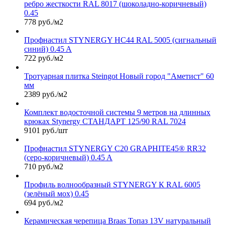
ребро жесткости RAL 8017 (шоколадно-коричневый)
0.45
778 руб./м2
Профнастил STYNERGY НС44 RAL 5005 (сигнальный
синий) 0.45 A
722 руб./м2
Тротуарная плитка Steingot Новый город "Аметист" 60
мм
2389 руб./м2
Комплект водосточной системы 9 метров на длинных
крюках Stynergy СТАНДАРТ 125/90 RAL 7024
9101 руб./шт
Профнастил STYNERGY С20 GRAPHITE45® RR32
(серо-коричневый) 0.45 A
710 руб./м2
Профиль волнообразный STYNERGY К RAL 6005
(зелёный мох) 0.45
694 руб./м2
Керамическая черепица Braas Топаз 13V натуральный