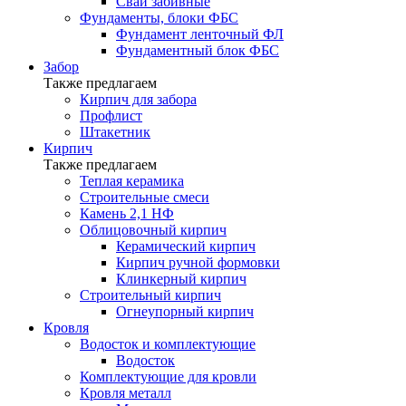
Сваи забивные
Фундаменты, блоки ФБС
Фундамент ленточный ФЛ
Фундаментный блок ФБС
Забор
Также предлагаем
Кирпич для забора
Профлист
Штакетник
Кирпич
Также предлагаем
Теплая керамика
Строительные смеси
Камень 2,1 НФ
Облицовочный кирпич
Керамический кирпич
Кирпич ручной формовки
Клинкерный кирпич
Строительный кирпич
Огнеупорный кирпич
Кровля
Водосток и комплектующие
Водосток
Комплектующие для кровли
Кровля металл