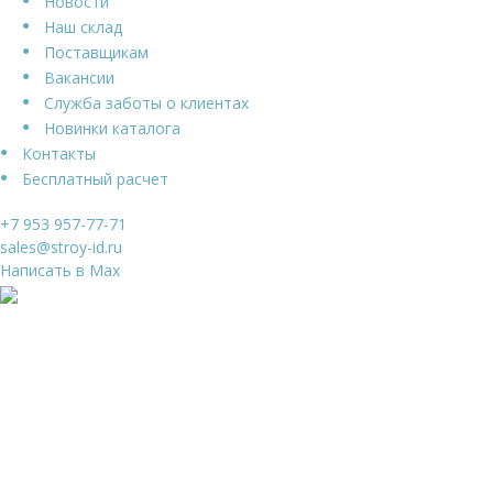
Новости
Наш склад
Поставщикам
Вакансии
Служба заботы о клиентах
Новинки каталога
Контакты
Бесплатный расчет
+7 953 957-77-71
sales@stroy-id.ru
Написать в Max
Ваше имя
*
Ваш телефон
*
Я даю свое согласие на обработку
Персональных
данных
и согласен с
Политикой конфиденциальности
и