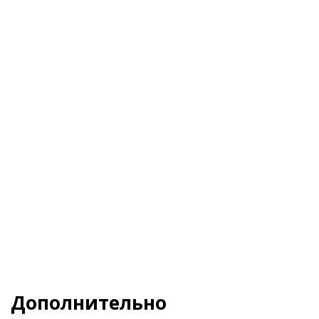
Я даю свое согласие на обработку
Персональных данных
и согласен с
Политикой
конфиденциальности
и
Пользовательским
соглашением
Заказать
Дополнительно