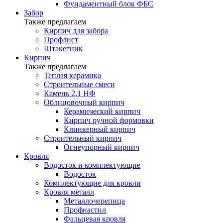
Фундаментный блок ФБС
Забор
Также предлагаем
Кирпич для забора
Профлист
Штакетник
Кирпич
Также предлагаем
Теплая керамика
Строительные смеси
Камень 2,1 НФ
Облицовочный кирпич
Керамический кирпич
Кирпич ручной формовки
Клинкерный кирпич
Строительный кирпич
Огнеупорный кирпич
Кровля
Водосток и комплектующие
Водосток
Комплектующие для кровли
Кровля металл
Металлочерепица
Профнастил
Фальцевая кровля