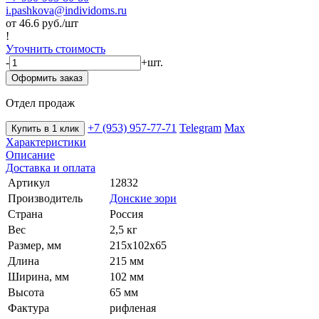
i.pashkova@individoms.ru
от 46.6
руб./шт
!
Уточнить стоимость
-
+
шт.
Оформить заказ
Отдел продаж
+7 (953) 957-77-71
Telegram
Max
Купить в 1 клик
Характеристики
Описание
Доставка и оплата
Артикул
12832
Производитель
Донские зори
Страна
Россия
Вес
2,5 кг
Размер, мм
215х102х65
Длина
215 мм
Ширина, мм
102 мм
Высота
65 мм
Фактура
рифленая