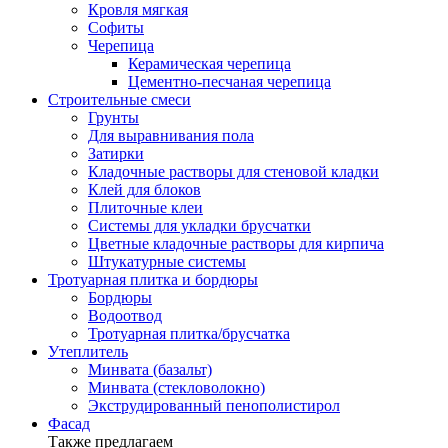
Кровля мягкая
Софиты
Черепица
Керамическая черепица
Цементно-песчаная черепица
Строительные смеси
Грунты
Для выравнивания пола
Затирки
Кладочные растворы для стеновой кладки
Клей для блоков
Плиточные клеи
Системы для укладки брусчатки
Цветные кладочные растворы для кирпича
Штукатурные системы
Тротуарная плитка и бордюры
Бордюры
Водоотвод
Тротуарная плитка/брусчатка
Утеплитель
Минвата (базальт)
Минвата (стекловолокно)
Экструдированный пенополистирол
Фасад
Также предлагаем