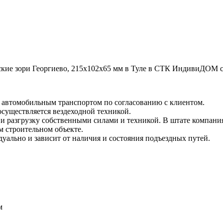
е зори Георгиево, 215х102х65 мм в Туле в СТК ИндивиДОМ с до
и автомобильным транспортом по согласованию с клиентом.
 осуществляется вездеходной техникой.
и разгрузку собственными силами и техникой. В штате компания
м строительном объекте.
уально и зависит от наличия и состояния подъездных путей.
м