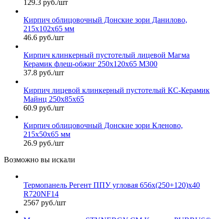
129.3 руб./шт
Кирпич облицовочный Донские зори Данилово,
215х102х65 мм
46.6 руб./шт
Кирпич клинкерный пустотелый лицевой Магма
Керамик флеш-обжиг 250х120х65 М300
37.8 руб./шт
Кирпич лицевой клинкерный пустотелый КС-Керамик
Майнц 250х85х65
60.9 руб./шт
Кирпич облицовочный Донские зори Кленово,
215х50х65 мм
26.9 руб./шт
Возможно вы искали
Термопанель Регент ППУ угловая 656х(250+120)х40
R720NF14
2567 руб./шт