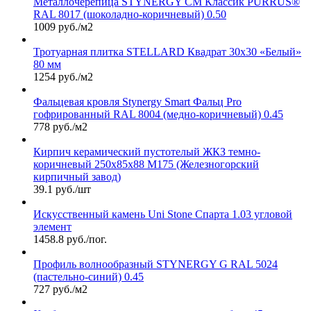
Металлочерепица STYNERGY СМ Классик PURRUS®
RAL 8017 (шоколадно-коричневый) 0.50
1009 руб./м2
Тротуарная плитка STELLARD Квадрат 30х30 «Белый»
80 мм
1254 руб./м2
Фальцевая кровля Stynergy Smart Фальц Pro
гофрированный RAL 8004 (медно-коричневый) 0.45
778 руб./м2
Кирпич керамический пустотелый ЖКЗ темно-
коричневый 250х85х88 М175 (Железногорский
кирпичный завод)
39.1 руб./шт
Искусственный камень Uni Stone Спарта 1.03 угловой
элемент
1458.8 руб./пог.
Профиль волнообразный STYNERGY G RAL 5024
(пастельно-синий) 0.45
727 руб./м2