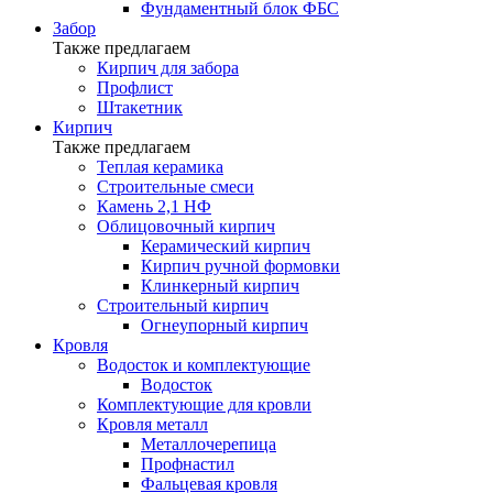
Фундаментный блок ФБС
Забор
Также предлагаем
Кирпич для забора
Профлист
Штакетник
Кирпич
Также предлагаем
Теплая керамика
Строительные смеси
Камень 2,1 НФ
Облицовочный кирпич
Керамический кирпич
Кирпич ручной формовки
Клинкерный кирпич
Строительный кирпич
Огнеупорный кирпич
Кровля
Водосток и комплектующие
Водосток
Комплектующие для кровли
Кровля металл
Металлочерепица
Профнастил
Фальцевая кровля