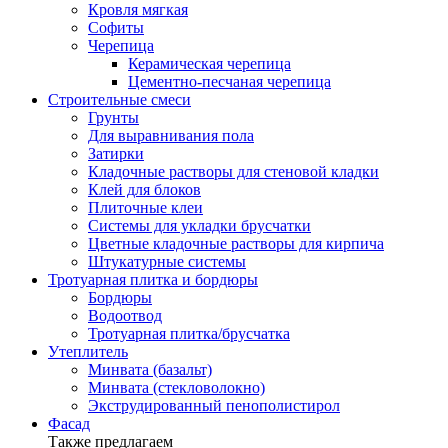
Кровля мягкая
Софиты
Черепица
Керамическая черепица
Цементно-песчаная черепица
Строительные смеси
Грунты
Для выравнивания пола
Затирки
Кладочные растворы для стеновой кладки
Клей для блоков
Плиточные клеи
Системы для укладки брусчатки
Цветные кладочные растворы для кирпича
Штукатурные системы
Тротуарная плитка и бордюры
Бордюры
Водоотвод
Тротуарная плитка/брусчатка
Утеплитель
Минвата (базальт)
Минвата (стекловолокно)
Экструдированный пенополистирол
Фасад
Также предлагаем