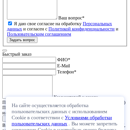
Ваш вопрос
*
Я даю свое согласие на обработку
Персональных
данных
и согласен с
Политикой конфиденциальности
и
Пользовательским соглашением
Задать вопрос
Быстрый заказ
ФИО
*
E-Mail
Телефон
*
Комментарий к заказу
Прикрепить файл (проект дома или список стройматериалов)
На сайте осуществляется обработка
Перетащите один или несколько файлов в эту область
пользовательских данных с использованием
или выберите файл на компьютере
Cookie в соответствии с
Условиями обработки
пользовательских данных
. Вы можете запретить
Выберите файл с расширением (doc, docx, xls, xlsx, txt, rtf, pdf,
сохранение Cookie в настройках своего браузера.