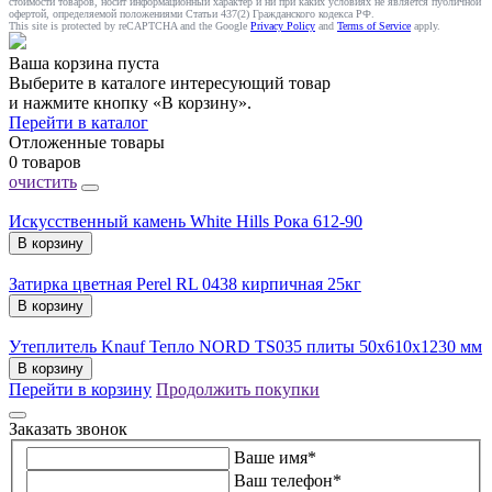
стоимости товаров, носит информационный характер и ни при каких условиях не является публичной
офертой, определяемой положениями Статьи 437(2) Гражданского кодекса РФ.
This site is protected by reCAPTCHA and the Google
Privacy Policy
and
Terms of Service
apply.
Ваша корзина пуста
Выберите в каталоге интересующий товар
и нажмите кнопку «В корзину».
Перейти в каталог
Отложенные товары
0 товаров
очистить
Искусственный камень White Hills Рока 612-90
В корзину
Затирка цветная Perel RL 0438 кирпичная 25кг
В корзину
Утеплитель Knauf Тепло NORD TS035 плиты 50х610х1230 мм
В корзину
Перейти в корзину
Продолжить покупки
Заказать звонок
Ваше имя
*
Ваш телефон
*