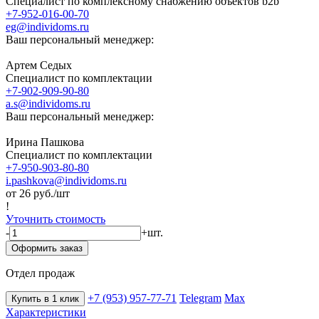
Специалист по комплексному снабжению объектов b2b
+7-952-016-00-70
eg@individoms.ru
Ваш персональный менеджер:
Артем Седых
Специалист по комплектации
+7-902-909-90-80
a.s@individoms.ru
Ваш персональный менеджер:
Ирина Пашкова
Специалист по комплектации
+7-950-903-80-80
i.pashkova@individoms.ru
от 26
руб./шт
!
Уточнить стоимость
-
+
шт.
Оформить заказ
Отдел продаж
+7 (953) 957-77-71
Telegram
Max
Купить в 1 клик
Характеристики