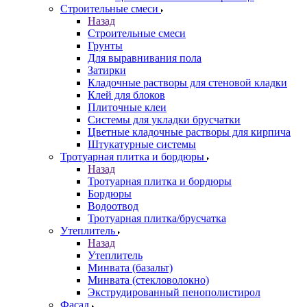
Строительные смеси
Назад
Строительные смеси
Грунты
Для выравнивания пола
Затирки
Кладочные растворы для стеновой кладки
Клей для блоков
Плиточные клеи
Системы для укладки брусчатки
Цветные кладочные растворы для кирпича
Штукатурные системы
Тротуарная плитка и бордюры
Назад
Тротуарная плитка и бордюры
Бордюры
Водоотвод
Тротуарная плитка/брусчатка
Утеплитель
Назад
Утеплитель
Минвата (базальт)
Минвата (стекловолокно)
Экструдированный пенополистирол
Фасад