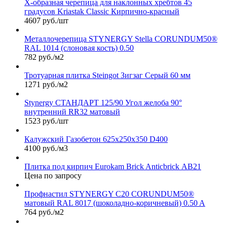
Х-образная черепица для наклонных хребтов 45
градусов Kriastak Classic Кирпично-красный
4607 руб./шт
Металлочерепица STYNERGY Stella CORUNDUM50®
RAL 1014 (слоновая кость) 0.50
782 руб./м2
Тротуарная плитка Steingot Зигзаг Серый 60 мм
1271 руб./м2
Stynergy СТАНДАРТ 125/90 Угол желоба 90°
внутренний RR32 матовый
1523 руб./шт
Калужский Газобетон 625х250х350 D400
4100 руб./м3
Плитка под кирпич Eurokam Brick Anticbrick АВ21
Цена по запросу
Профнастил STYNERGY С20 CORUNDUM50®
матовый RAL 8017 (шоколадно-коричневый) 0.50 A
764 руб./м2