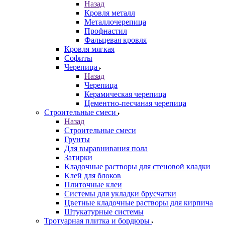
Назад
Кровля металл
Металлочерепица
Профнастил
Фальцевая кровля
Кровля мягкая
Софиты
Черепица
Назад
Черепица
Керамическая черепица
Цементно-песчаная черепица
Строительные смеси
Назад
Строительные смеси
Грунты
Для выравнивания пола
Затирки
Кладочные растворы для стеновой кладки
Клей для блоков
Плиточные клеи
Системы для укладки брусчатки
Цветные кладочные растворы для кирпича
Штукатурные системы
Тротуарная плитка и бордюры