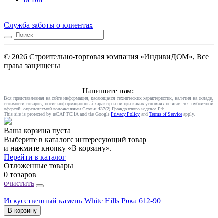
Служба заботы о клиентах
© 2026 Строительно-торговая компания «ИндивиДОМ», Все
права защищены
Напишите нам:
Вся представленная на сайте информация, касающаяся технических характеристик, наличия на складе,
стоимости товаров, носит информационный характер и ни при каких условиях не является публичной
офертой, определяемой положениями Статьи 437(2) Гражданского кодекса РФ.
This site is protected by reCAPTCHA and the Google
Privacy Policy
and
Terms of Service
apply.
Ваша корзина пуста
Выберите в каталоге интересующий товар
и нажмите кнопку «В корзину».
Перейти в каталог
Отложенные товары
0 товаров
очистить
Искусственный камень White Hills Рока 612-90
В корзину