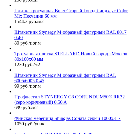
Плитка тротуарная Braer Старый Город Ландхаус Color
Mix Песчаник 60 мм
1544.3 руб./м2
Штакетник Stynergy М-образный фигурный RAL 8017
0.40
80 руб./пог.м
Тротуарная плитка STELLARD Новый город «Мокко»
80х160х60 мм
1230 руб./м2
Штакетник Stynergy М-образный фигурный RAL
6005/6005 0.45
99 руб./пог.м
Профнастил STYNERGY С8 CORUNDUM50® RR32
(серо-коричневый) 0.50 A
699 руб./м2
Финская Черепица Shinglas Соната серый 1000х317
1050 руб./упак