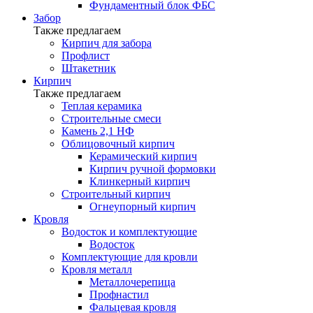
Фундаментный блок ФБС
Забор
Также предлагаем
Кирпич для забора
Профлист
Штакетник
Кирпич
Также предлагаем
Теплая керамика
Строительные смеси
Камень 2,1 НФ
Облицовочный кирпич
Керамический кирпич
Кирпич ручной формовки
Клинкерный кирпич
Строительный кирпич
Огнеупорный кирпич
Кровля
Водосток и комплектующие
Водосток
Комплектующие для кровли
Кровля металл
Металлочерепица
Профнастил
Фальцевая кровля