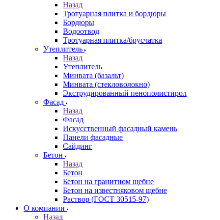
Назад
Тротуарная плитка и бордюры
Бордюры
Водоотвод
Тротуарная плитка/брусчатка
Утеплитель
Назад
Утеплитель
Минвата (базальт)
Минвата (стекловолокно)
Экструдированный пенополистирол
Фасад
Назад
Фасад
Искусственный фасадный камень
Панели фасадные
Сайдинг
Бетон
Назад
Бетон
Бетон на гранитном щебне
Бетон на известняковом щебне
Раствор (ГОСТ 30515-97)
О компании
Назад