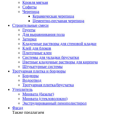
Кровля мягкая
Софиты
Черепица
Керамическая черепица
Цементно-песчаная черепица
Строительные смеси
Грунты
Для выравнивания пола
Затирки
Кладочные растворы для стеновой кладки
Клей для блоков
Плиточные клеи
Системы для укладки брусчатки
Цветные кладочные растворы для кирпича
Штукатурные системы
Тротуарная плитка и бордюры
Бордюры
Водоотвод
Тротуарная плитка/брусчатка
Утеплитель
Минвата (базальт)
Минвата (стекловолокно)
Экструдированный пенополистирол
Фасад
Также предлагаем