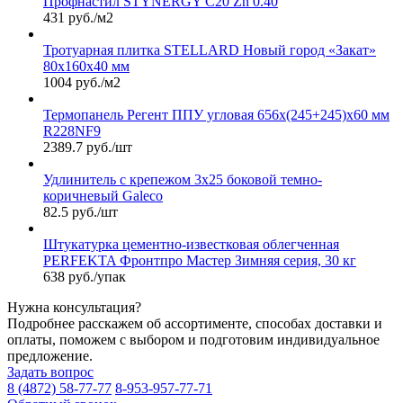
Профнастил STYNERGY С20 Zn 0.40
431 руб./м2
Тротуарная плитка STELLARD Новый город «Закат»
80х160х40 мм
1004 руб./м2
Термопанель Регент ППУ угловая 656х(245+245)х60 мм
R228NF9
2389.7 руб./шт
Удлинитель с крепежом 3х25 боковой темно-
коричневый Galeco
82.5 руб./шт
Штукатурка цементно-известковая облегченная
PERFEKTA Фронтпро Мастер Зимняя серия, 30 кг
638 руб./упак
Нужна консультация?
Подробнее расскажем об ассортименте, способах доставки и
оплаты, поможем с выбором и подготовим индивидуальное
предложение.
Задать вопрос
8 (4872) 58-77-77
8-953-957-77-71