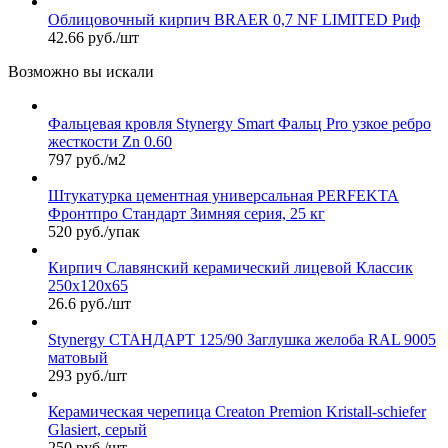
Облицовочный кирпич BRAER 0,7 NF LIMITED Риф
42.66 руб./шт
Возможно вы искали
Фальцевая кровля Stynergy Smart Фальц Pro узкое ребро
жесткости Zn 0.60
797 руб./м2
Штукатурка цементная универсальная PERFEKTA
Фронтпро Стандарт Зимняя серия, 25 кг
520 руб./упак
Кирпич Славянский керамический лицевой Классик
250х120х65
26.6 руб./шт
Stynergy СТАНДАРТ 125/90 Заглушка желоба RAL 9005
матовый
293 руб./шт
Керамическая черепица Сreaton Premion Kristall-schiefer
Glasiert, серый
250 руб./шт