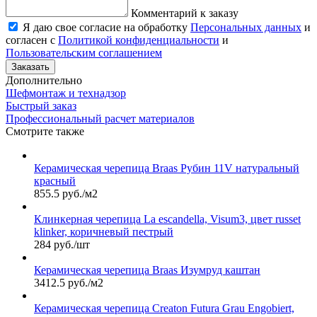
Комментарий к заказу
Я даю свое согласие на обработку
Персональных данных
и
согласен с
Политикой конфиденциальности
и
Пользовательским соглашением
Заказать
Дополнительно
Шефмонтаж и технадзор
Быстрый заказ
Профессиональный расчет материалов
Смотрите также
Керамическая черепица Braas Рубин 11V натуральный
красный
855.5 руб./м2
Клинкерная черепица La escandella, Visum3, цвет russet
klinker, коричневый пестрый
284 руб./шт
Керамическая черепица Braas Изумруд каштан
3412.5 руб./м2
Керамическая черепица Сreaton Futura Grau Engobiert,