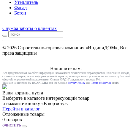
Утеплитель
Фасад
Бетон
Служба заботы о клиентах
© 2026 Строительно-торговая компания «ИндивиДОМ», Все
права защищены
Напишите нам:
Вся представленная на сайте информация, касающаяся технических характеристик, наличия на складе,
стоимости товаров, носит информационный характер и ни при каких условиях не является публичной
офертой, определяемой положениями Статьи 437(2) Гражданского кодекса РФ.
This site is protected by reCAPTCHA and the Google
Privacy Policy
and
Terms of Service
apply.
Ваша корзина пуста
Выберите в каталоге интересующий товар
и нажмите кнопку «В корзину».
Перейти в каталог
Отложенные товары
0 товаров
очистить