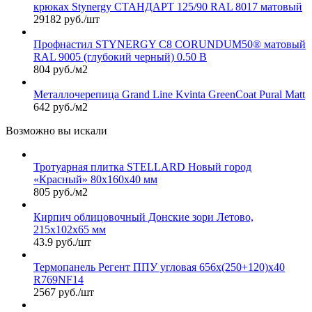
крюках Stynergy СТАНДАРТ 125/90 RAL 8017 матовый
29182 руб./шт
Профнастил STYNERGY С8 CORUNDUM50® матовый
RAL 9005 (глубокий черный) 0.50 B
804 руб./м2
Металлочерепица Grand Line Kvinta GreenCoat Pural Matt
642 руб./м2
Возможно вы искали
Тротуарная плитка STELLARD Новый город
«Красный» 80х160х40 мм
805 руб./м2
Кирпич облицовочный Донские зори Летово,
215х102х65 мм
43.9 руб./шт
Термопанель Регент ППУ угловая 656х(250+120)х40
R769NF14
2567 руб./шт