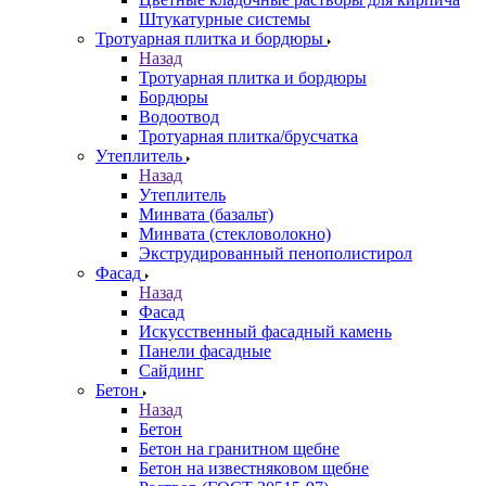
Штукатурные системы
Тротуарная плитка и бордюры
Назад
Тротуарная плитка и бордюры
Бордюры
Водоотвод
Тротуарная плитка/брусчатка
Утеплитель
Назад
Утеплитель
Минвата (базальт)
Минвата (стекловолокно)
Экструдированный пенополистирол
Фасад
Назад
Фасад
Искусственный фасадный камень
Панели фасадные
Сайдинг
Бетон
Назад
Бетон
Бетон на гранитном щебне
Бетон на известняковом щебне