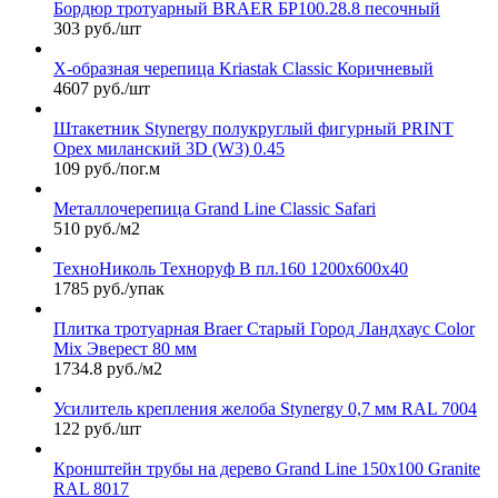
Бордюр тротуарный BRAER БР100.28.8 песочный
303 руб./шт
Х-образная черепица Kriastak Classic Коричневый
4607 руб./шт
Штакетник Stynergy полукруглый фигурный PRINT
Орех миланский 3D (W3) 0.45
109 руб./пог.м
Металлочерепица Grand Line Classic Safari
510 руб./м2
ТехноНиколь Техноруф В пл.160 1200х600х40
1785 руб./упак
Плитка тротуарная Braer Старый Город Ландхаус Color
Mix Эверест 80 мм
1734.8 руб./м2
Усилитель крепления желоба Stynergy 0,7 мм RAL 7004
122 руб./шт
Кронштейн трубы на дерево Grand Line 150х100 Granite
RAL 8017