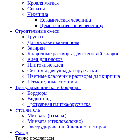
Кровля мягкая
Софиты
Черепица
Керамическая черепица
Цементно-песчаная черепица
Строительные смеси
Грунты
Для выравнивания пола
Затирки
Кладочные растворы для стеновой кладки
Клей для блоков
Плиточные клеи
Системы для укладки брусчатки
Цветные кладочные растворы для кирпича
Штукатурные системы
Тротуарная плитка и бордюры
Бордюры
Водоотвод
Тротуарная плитка/брусчатка
Утеплитель
Минвата (базальт)
Минвата (стекловолокно)
Экструдированный пенополистирол
Фасад
Также предлагаем