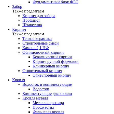
Фундаментный блок ФБС
Забор
Также предлагаем
Кирпич для забора
Профлист
Штакетник
Кирпич
Также предлагаем
Теплая керамика
Строительные смеси
Камень 2,1 НФ
Облицовочный кирпич
Керамический кирпич
Кирпич ручной формовки
Клинкерный кирпич
Строительный кирпич
Огнеупорный кирпич
Кровля
Водосток и комплектующие
Водосток
Комплектующие для кровли
Кровля металл
Металлочерепица
Профнастил
Фальцевая кровля