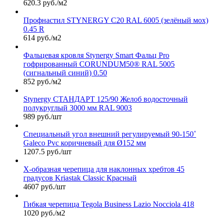
620.3 руб./м2
Профнастил STYNERGY С20 RAL 6005 (зелёный мох)
0.45 R
614 руб./м2
Фальцевая кровля Stynergy Smart Фальц Pro
гофрированный CORUNDUM50® RAL 5005
(сигнальный синий) 0.50
852 руб./м2
Stynergy СТАНДАРТ 125/90 Желоб водосточный
полукруглый 3000 мм RAL 9003
989 руб./шт
Специальный угол внешний регулируемый 90-150˚
Galeco Pvc коричневый для Ø152 мм
1207.5 руб./шт
Х-образная черепица для наклонных хребтов 45
градусов Kriastak Classic Красный
4607 руб./шт
Гибкая черепица Tegola Business Lazio Nocciola 418
1020 руб./м2