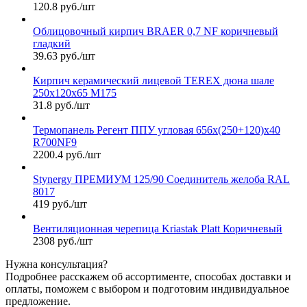
120.8 руб./шт
Облицовочный кирпич BRAER 0,7 NF коричневый
гладкий
39.63 руб./шт
Кирпич керамический лицевой TEREX дюна шале
250х120х65 М175
31.8 руб./шт
Термопанель Регент ППУ угловая 656х(250+120)х40
R700NF9
2200.4 руб./шт
Stynergy ПРЕМИУМ 125/90 Соединитель желоба RAL
8017
419 руб./шт
Вентиляционная черепица Kriastak Platt Коричневый
2308 руб./шт
Нужна консультация?
Подробнее расскажем об ассортименте, способах доставки и
оплаты, поможем с выбором и подготовим индивидуальное
предложение.