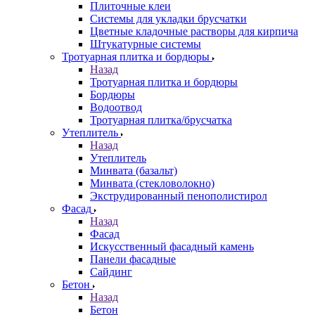
Плиточные клеи
Системы для укладки брусчатки
Цветные кладочные растворы для кирпича
Штукатурные системы
Тротуарная плитка и бордюры
Назад
Тротуарная плитка и бордюры
Бордюры
Водоотвод
Тротуарная плитка/брусчатка
Утеплитель
Назад
Утеплитель
Минвата (базальт)
Минвата (стекловолокно)
Экструдированный пенополистирол
Фасад
Назад
Фасад
Искусственный фасадный камень
Панели фасадные
Сайдинг
Бетон
Назад
Бетон