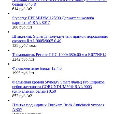
белый) 0.45 R
614 руб./м2
Stynergy ПРЕМИУМ 125/90 Держатель желоба
карнизный RAL 8017
288 руб./шт
Штакетник Stynergy полукруглый прямой порошковая
окраска RAL 9005/9005 0.40
125 руб./пог.м
Термопанель Регент ППС 1000х680х60 мм R677NF14
2242 руб./шт
Фундаментные блоки 12.4.6
1995 руб./шт
Фальцевая кровля Stynergy Smart Фальц Pro широкое
ребро жесткости CORUNDUM50® RAL 9003
(сигнальный белый) 0.50
852 руб./м2
Плитка под кирпич Eurokam Brick Anticbrick угловая
АВ57