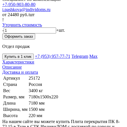
+7-950-903-80-80
i.pashkova@individoms.ru
от 24480
руб./шт
!
Уточнить стоимость
-
+
шт.
Оформить заказ
Отдел продаж
+7 (953) 957-77-71
Telegram
Max
Купить в 1 клик
Характеристики
Описание
Доставка и оплата
Артикул
25172
Страна
Россия
Вес
3400 кг
Размер, мм
7180х1500х220
Длина
7180 мм
Ширина, мм
1500 мм
Высота
220 мм
На нашем сайте вы можете купить Плита перекрытия ПК 8-
72.15 в Туле в СТК ИндивиДОМ с доставкой по городу и