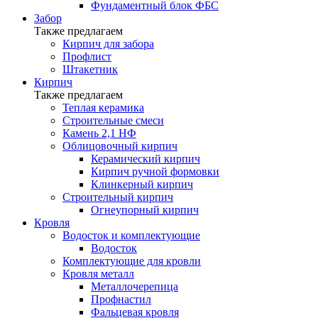
Фундаментный блок ФБС
Забор
Также предлагаем
Кирпич для забора
Профлист
Штакетник
Кирпич
Также предлагаем
Теплая керамика
Строительные смеси
Камень 2,1 НФ
Облицовочный кирпич
Керамический кирпич
Кирпич ручной формовки
Клинкерный кирпич
Строительный кирпич
Огнеупорный кирпич
Кровля
Водосток и комплектующие
Водосток
Комплектующие для кровли
Кровля металл
Металлочерепица
Профнастил
Фальцевая кровля