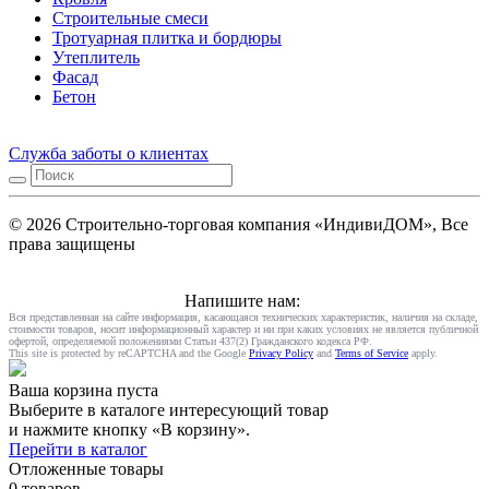
Строительные смеси
Тротуарная плитка и бордюры
Утеплитель
Фасад
Бетон
Служба заботы о клиентах
© 2026 Строительно-торговая компания «ИндивиДОМ», Все
права защищены
Напишите нам:
Вся представленная на сайте информация, касающаяся технических характеристик, наличия на складе,
стоимости товаров, носит информационный характер и ни при каких условиях не является публичной
офертой, определяемой положениями Статьи 437(2) Гражданского кодекса РФ.
This site is protected by reCAPTCHA and the Google
Privacy Policy
and
Terms of Service
apply.
Ваша корзина пуста
Выберите в каталоге интересующий товар
и нажмите кнопку «В корзину».
Перейти в каталог
Отложенные товары
0 товаров