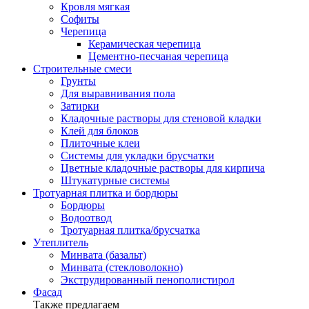
Кровля мягкая
Софиты
Черепица
Керамическая черепица
Цементно-песчаная черепица
Строительные смеси
Грунты
Для выравнивания пола
Затирки
Кладочные растворы для стеновой кладки
Клей для блоков
Плиточные клеи
Системы для укладки брусчатки
Цветные кладочные растворы для кирпича
Штукатурные системы
Тротуарная плитка и бордюры
Бордюры
Водоотвод
Тротуарная плитка/брусчатка
Утеплитель
Минвата (базальт)
Минвата (стекловолокно)
Экструдированный пенополистирол
Фасад
Также предлагаем