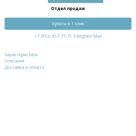
Отдел продаж
Купить в 1 клик
+7 (953) 957-77-71
Telegram
Max
Характеристики
Плита п
Описание
Доставка и оплата
Уточнить стоимость
ФИО
*
Количество