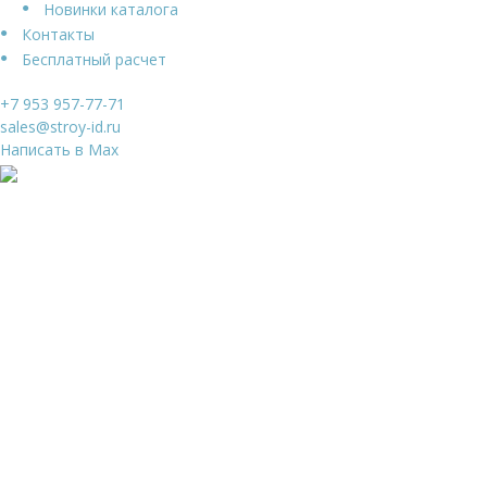
Новинки каталога
Контакты
Бесплатный расчет
+7 953 957-77-71
sales@stroy-id.ru
Написать в Max
Ваше имя
*
Ваш телефон
*
Я даю свое согласие на обработку
Персональных
данных
и согласен с
Политикой конфиденциальности
и
Пользовательским соглашением
Заказать звонок