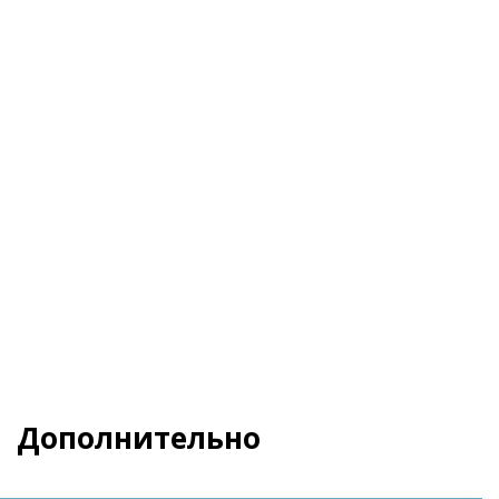
Я даю свое согласие на обработку
Персональных данных
и согласен с
Политикой
конфиденциальности
и
Пользовательским
соглашением
Заказать
Дополнительно