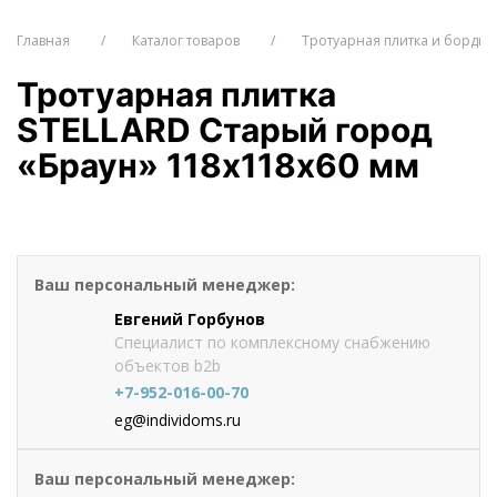
Главная
Каталог товаров
Тротуарная плитка и бордю
Тротуарная плитка
STELLARD Старый город
«Браун» 118х118х60 мм
от 1230
руб./м2
Оформить заказ
Ваш персональный менеджер:
Евгений Горбунов
Специалист по комплексному снабжению
объектов b2b
+7-952-016-00-70
eg@individoms.ru
Ваш персональный менеджер: