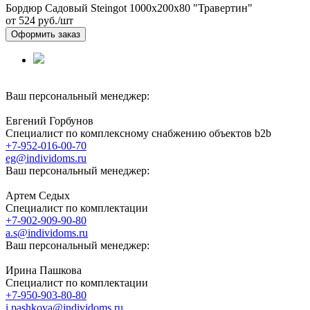
Бордюр Садовый Steingot 1000х200х80 "Травертин"
от 524
руб./шт
Оформить заказ
Ваш персональный менеджер:
Евгений Горбунов
Специалист по комплексному снабжению объектов b2b
+7-952-016-00-70
eg@individoms.ru
Ваш персональный менеджер:
Артем Седых
Специалист по комплектации
+7-902-909-90-80
a.s@individoms.ru
Ваш персональный менеджер:
Ирина Пашкова
Специалист по комплектации
+7-950-903-80-80
i.pashkova@individoms.ru