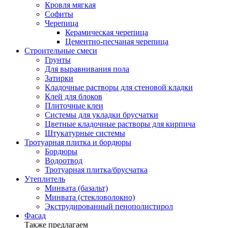
Кровля мягкая
Софиты
Черепица
Керамическая черепица
Цементно-песчаная черепица
Строительные смеси
Грунты
Для выравнивания пола
Затирки
Кладочные растворы для стеновой кладки
Клей для блоков
Плиточные клеи
Системы для укладки брусчатки
Цветные кладочные растворы для кирпича
Штукатурные системы
Тротуарная плитка и бордюры
Бордюры
Водоотвод
Тротуарная плитка/брусчатка
Утеплитель
Минвата (базальт)
Минвата (стекловолокно)
Экструдированный пенополистирол
Фасад
Также предлагаем