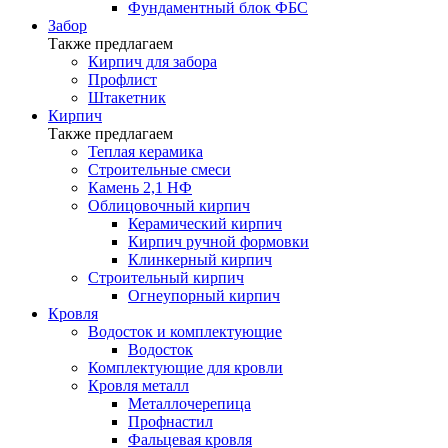
Фундаментный блок ФБС
Забор
Также предлагаем
Кирпич для забора
Профлист
Штакетник
Кирпич
Также предлагаем
Теплая керамика
Строительные смеси
Камень 2,1 НФ
Облицовочный кирпич
Керамический кирпич
Кирпич ручной формовки
Клинкерный кирпич
Строительный кирпич
Огнеупорный кирпич
Кровля
Водосток и комплектующие
Водосток
Комплектующие для кровли
Кровля металл
Металлочерепица
Профнастил
Фальцевая кровля