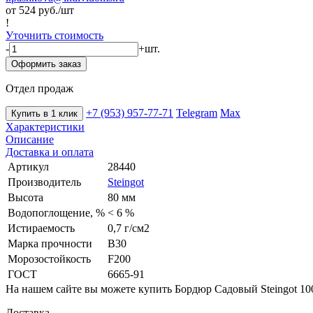
от 524
руб./шт
!
Уточнить стоимость
-
+
шт.
Оформить заказ
Отдел продаж
+7 (953) 957-77-71
Telegram
Max
Купить в 1 клик
Характеристики
Описание
Доставка и оплата
Артикул
28440
Производитель
Steingot
Высота
80 мм
Водопоглощение, %
< 6 %
Истираемость
0,7 г/см2
Марка прочности
B30
Морозостойкость
F200
ГОСТ
6665-91
На нашем сайте вы можете купить Бордюр Садовый Steingot 10
Доставка