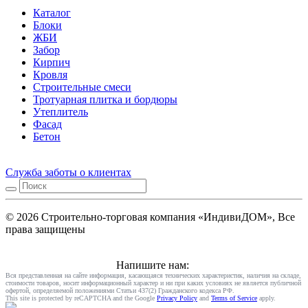
Каталог
Блоки
ЖБИ
Забор
Кирпич
Кровля
Строительные смеси
Тротуарная плитка и бордюры
Утеплитель
Фасад
Бетон
Служба заботы о клиентах
© 2026 Строительно-торговая компания «ИндивиДОМ», Все
права защищены
Напишите нам:
Вся представленная на сайте информация, касающаяся технических характеристик, наличия на складе,
стоимости товаров, носит информационный характер и ни при каких условиях не является публичной
офертой, определяемой положениями Статьи 437(2) Гражданского кодекса РФ.
This site is protected by reCAPTCHA and the Google
Privacy Policy
and
Terms of Service
apply.