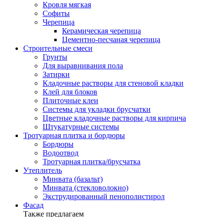
Кровля мягкая
Софиты
Черепица
Керамическая черепица
Цементно-песчаная черепица
Строительные смеси
Грунты
Для выравнивания пола
Затирки
Кладочные растворы для стеновой кладки
Клей для блоков
Плиточные клеи
Системы для укладки брусчатки
Цветные кладочные растворы для кирпича
Штукатурные системы
Тротуарная плитка и бордюры
Бордюры
Водоотвод
Тротуарная плитка/брусчатка
Утеплитель
Минвата (базальт)
Минвата (стекловолокно)
Экструдированный пенополистирол
Фасад
Также предлагаем