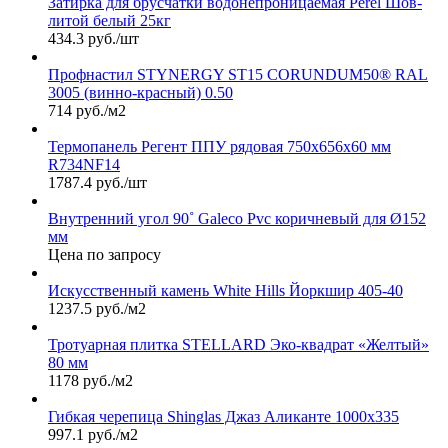
Затирка для брусчатки водонепроницаемая Perel Шов-
литой белый 25кг
434.3 руб./шт
Профнастил STYNERGY ST15 CORUNDUM50® RAL
3005 (винно-красный) 0.50
714 руб./м2
Термопанель Регент ППУ рядовая 750х656х60 мм
R734NF14
1787.4 руб./шт
Внутренний угол 90˚ Galeco Pvc коричневый для Ø152
мм
Цена по запросу
Искусственный камень White Hills Йоркшир 405-40
1237.5 руб./м2
Тротуарная плитка STELLARD Эко-квадрат «Желтый»
80 мм
1178 руб./м2
Гибкая черепица Shinglas Джаз Аликанте 1000х335
997.1 руб./м2