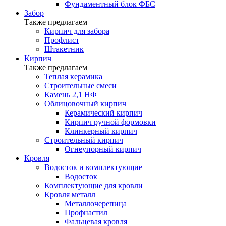
Фундаментный блок ФБС
Забор
Также предлагаем
Кирпич для забора
Профлист
Штакетник
Кирпич
Также предлагаем
Теплая керамика
Строительные смеси
Камень 2,1 НФ
Облицовочный кирпич
Керамический кирпич
Кирпич ручной формовки
Клинкерный кирпич
Строительный кирпич
Огнеупорный кирпич
Кровля
Водосток и комплектующие
Водосток
Комплектующие для кровли
Кровля металл
Металлочерепица
Профнастил
Фальцевая кровля