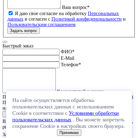
Ваш вопрос
*
Я даю свое согласие на обработку
Персональных
данных
и согласен с
Политикой конфиденциальности
и
Пользовательским соглашением
Задать вопрос
Быстрый заказ
ФИО
*
E-Mail
Телефон
*
Комментарий к заказу
Прикрепить файл (проект дома или список стройматериалов)
На сайте осуществляется обработка
Перетащите один или несколько файлов в эту область
пользовательских данных с использованием
или выберите файл на компьютере
Cookie в соответствии с
Условиями обработки
пользовательских данных
. Вы можете запретить
Выберите файл с расширением (doc, docx, xls, xlsx, txt, rtf, pdf,
сохранение Cookie в настройках своего браузера.
png, jpeg, jpg, gif) и размером, не превышающим 20 МБ.
Принимаю
Загрузить файлы