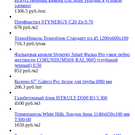
Искусственный камень Uni Stone Нордик 4 угловой
элемент
1306.5 руб./пог.
Профнастил STYNERGY С20 Zn 0.70
678 руб./м2
ТехноНиколь Техноблок Стандарт пл.45 1200х600х100
716.3 руб./упак
Фальцевая кровля Stynergy Smart Фальц Pro узкое ребро
жесткости CORUNDUM50® RAL 9005 (глубокий
черный) 0.50
852 руб./м2
Колено 67˚ Galeco Pvc белое для трубы Ø80 мм
206.3 руб./шт
Газобетонный блок ISTKULT D500 B3,5 300
4100 руб./м3
Термопанель White Hills Лондон брик 1140х650х100 мм
Т300-00
1650 руб./м2