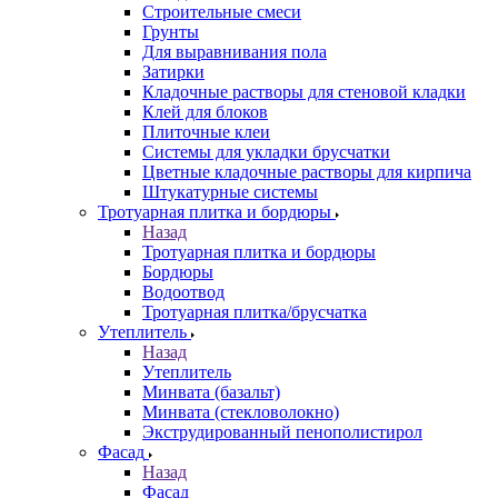
Строительные смеси
Грунты
Для выравнивания пола
Затирки
Кладочные растворы для стеновой кладки
Клей для блоков
Плиточные клеи
Системы для укладки брусчатки
Цветные кладочные растворы для кирпича
Штукатурные системы
Тротуарная плитка и бордюры
Назад
Тротуарная плитка и бордюры
Бордюры
Водоотвод
Тротуарная плитка/брусчатка
Утеплитель
Назад
Утеплитель
Минвата (базальт)
Минвата (стекловолокно)
Экструдированный пенополистирол
Фасад
Назад
Фасад