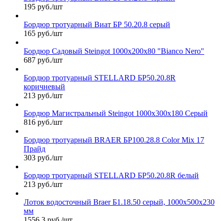
195 руб./шт
Бордюр тротуарный Виат БР 50.20.8 серый
165 руб./шт
Бордюр Садовый Steingot 1000х200х80 "Bianco Nero"
687 руб./шт
Бордюр тротуарный STELLARD БР50.20.8R
коричневый
213 руб./шт
Бордюр Магистральный Steingot 1000х300х180 Серый
816 руб./шт
Бордюр тротуарный BRAER БР100.28.8 Color Mix 17
Прайд
303 руб./шт
Бордюр тротуарный STELLARD БР50.20.8R белый
213 руб./шт
Лоток водосточный Braer Б1.18.50 серый, 1000х500х230
мм
1556.3 руб./шт