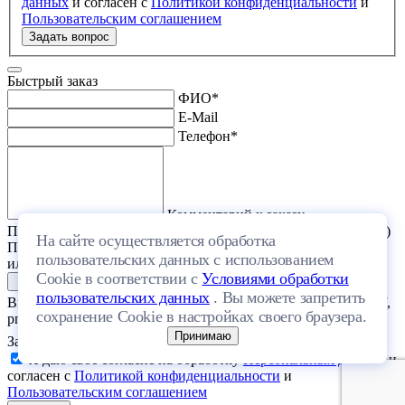
данных
и согласен с
Политикой конфиденциальности
и
Пользовательским соглашением
Задать вопрос
Быстрый заказ
ФИО
*
E-Mail
Телефон
*
Комментарий к заказу
Прикрепить файл (проект дома или список стройматериалов)
На сайте осуществляется обработка
Перетащите один или несколько файлов в эту область
пользовательских данных с использованием
или выберите файл на компьютере
Cookie в соответствии с
Условиями обработки
пользовательских данных
. Вы можете запретить
Выберите файл с расширением (doc, docx, xls, xlsx, txt, rtf, pdf,
сохранение Cookie в настройках своего браузера.
png, jpeg, jpg, gif) и размером, не превышающим 20 МБ.
Принимаю
Загрузить файлы
Я даю свое согласие на обработку
Персональных данных
и
согласен с
Политикой конфиденциальности
и
Пользовательским соглашением