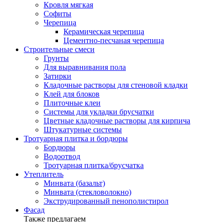
Кровля мягкая
Софиты
Черепица
Керамическая черепица
Цементно-песчаная черепица
Строительные смеси
Грунты
Для выравнивания пола
Затирки
Кладочные растворы для стеновой кладки
Клей для блоков
Плиточные клеи
Системы для укладки брусчатки
Цветные кладочные растворы для кирпича
Штукатурные системы
Тротуарная плитка и бордюры
Бордюры
Водоотвод
Тротуарная плитка/брусчатка
Утеплитель
Минвата (базальт)
Минвата (стекловолокно)
Экструдированный пенополистирол
Фасад
Также предлагаем