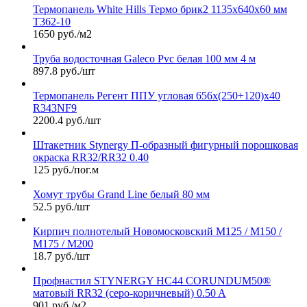
Термопанель White Hills Термо брик2 1135х640х60 мм
Т362-10
1650 руб./м2
Труба водосточная Galeco Pvc белая 100 мм 4 м
897.8 руб./шт
Термопанель Регент ППУ угловая 656х(250+120)х40
R343NF9
2200.4 руб./шт
Штакетник Stynergy П-образный фигурный порошковая
окраска RR32/RR32 0.40
125 руб./пог.м
Хомут трубы Grand Line белый 80 мм
52.5 руб./шт
Кирпич полнотелый Новомосковский М125 / М150 /
М175 / М200
18.7 руб./шт
Профнастил STYNERGY НС44 CORUNDUM50®
матовый RR32 (серо-коричневый) 0.50 A
901 руб./м2