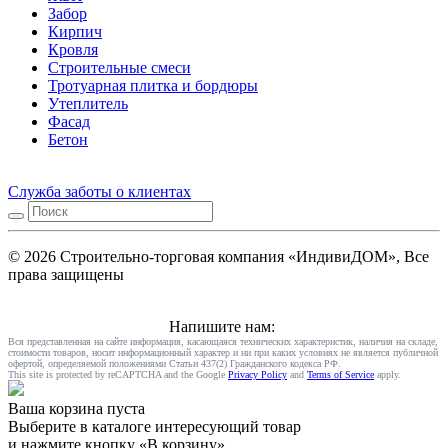
Забор
Кирпич
Кровля
Строительные смеси
Тротуарная плитка и бордюры
Утеплитель
Фасад
Бетон
Служба заботы о клиентах
© 2026 Строительно-торговая компания «ИндивиДОМ», Все
права защищены
Напишите нам:
Вся представленная на сайте информация, касающаяся технических характеристик, наличия на складе,
стоимости товаров, носит информационный характер и ни при каких условиях не является публичной
офертой, определяемой положениями Статьи 437(2) Гражданского кодекса РФ.
This site is protected by reCAPTCHA and the Google
Privacy Policy
and
Terms of Service
apply.
Ваша корзина пуста
Выберите в каталоге интересующий товар
и нажмите кнопку «В корзину».