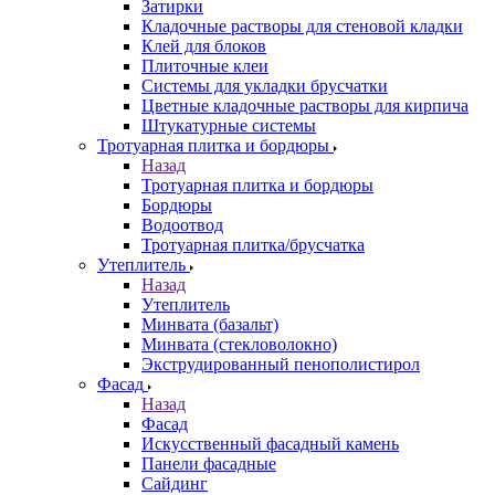
Затирки
Кладочные растворы для стеновой кладки
Клей для блоков
Плиточные клеи
Системы для укладки брусчатки
Цветные кладочные растворы для кирпича
Штукатурные системы
Тротуарная плитка и бордюры
Назад
Тротуарная плитка и бордюры
Бордюры
Водоотвод
Тротуарная плитка/брусчатка
Утеплитель
Назад
Утеплитель
Минвата (базальт)
Минвата (стекловолокно)
Экструдированный пенополистирол
Фасад
Назад
Фасад
Искусственный фасадный камень
Панели фасадные
Сайдинг