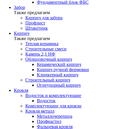
Фундаментный блок ФБС
Забор
Также предлагаем
Кирпич для забора
Профлист
Штакетник
Кирпич
Также предлагаем
Теплая керамика
Строительные смеси
Камень 2,1 НФ
Облицовочный кирпич
Керамический кирпич
Кирпич ручной формовки
Клинкерный кирпич
Строительный кирпич
Огнеупорный кирпич
Кровля
Водосток и комплектующие
Водосток
Комплектующие для кровли
Кровля металл
Металлочерепица
Профнастил
Фальцевая кровля