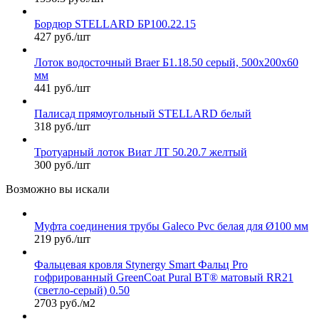
Бордюр STELLARD БР100.22.15
427 руб./шт
Лоток водосточный Braer Б1.18.50 серый, 500х200х60
мм
441 руб./шт
Палисад прямоугольный STELLARD белый
318 руб./шт
Тротуарный лоток Виат ЛТ 50.20.7 желтый
300 руб./шт
Возможно вы искали
Муфта соединения трубы Galeco Pvc белая для Ø100 мм
219 руб./шт
Фальцевая кровля Stynergy Smart Фальц Pro
гофрированный GreenCoat Pural BT® матовый RR21
(светло-серый) 0.50
2703 руб./м2