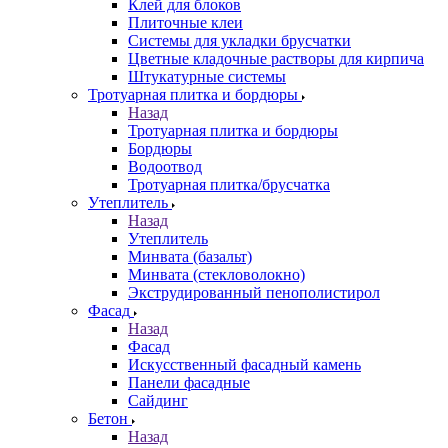
Клей для блоков
Плиточные клеи
Системы для укладки брусчатки
Цветные кладочные растворы для кирпича
Штукатурные системы
Тротуарная плитка и бордюры
Назад
Тротуарная плитка и бордюры
Бордюры
Водоотвод
Тротуарная плитка/брусчатка
Утеплитель
Назад
Утеплитель
Минвата (базальт)
Минвата (стекловолокно)
Экструдированный пенополистирол
Фасад
Назад
Фасад
Искусственный фасадный камень
Панели фасадные
Сайдинг
Бетон
Назад