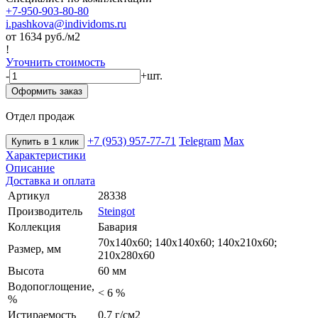
+7-950-903-80-80
i.pashkova@individoms.ru
от 1634
руб./м2
!
Уточнить стоимость
-
+
шт.
Оформить заказ
Отдел продаж
+7 (953) 957-77-71
Telegram
Max
Купить в 1 клик
Характеристики
Описание
Доставка и оплата
Артикул
28338
Производитель
Steingot
Коллекция
Бавария
70х140х60; 140х140х60; 140х210х60;
Размер, мм
210х280х60
Высота
60 мм
Водопоглощение,
< 6 %
%
Истираемость
0,7 г/см2