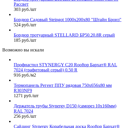
Рассвет
303 руб./шт
Бордюр Садовый Steingot 1000х200х80 "Штайн Бронз"
524 руб./шт
Бордюр тротуарный STELLARD БР50.20.8R серый
185 руб./шт
Возможно вы искали
Профнастил STYNERGY С20 Rooftop Бархат® RAL
7024 (графитовый серый) 0.50 R
916 руб./м2
Термопанель Регент ППУ рядовая 750х656х80 мм
R303NF9
1271 руб./шт
Держатель трубы Stynergy D150 (саморез 10х160мм)
RAL 7024
256 руб./шт
Сайдинг Stynergy Корабельная доска Rooftop Бархат®