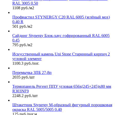
RAL 3005 0.50
1108 руб./м2
Профнастил STYNERGY С20 RAL 6005 (зелёный мох)
0.40 R
501 руб./м2
Сайдинг Stynergy Блок-хаус гофрированный RAL 6005
0.45
795 руб./м2
Искусственный камень Uni Stone Старинный кирпич 2
угловой элемент
1100.3 руб./пог.
Перемычка 3ПБ 27-8п
2035 руб./шт
Термопанель Регент ППУ угловая 656х(245+245)х80 мм
R303NF9
2248.2 руб./шт
Штакетник Stynergy М-образный фигурный порошковая
окраска RAL 5005/5005 0.40
125 руб./пог.м