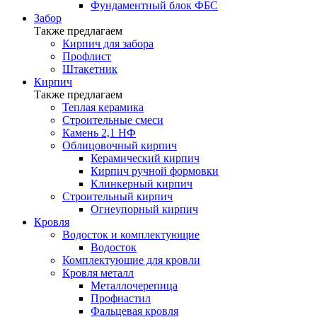
Фундаментный блок ФБС
Забор
Также предлагаем
Кирпич для забора
Профлист
Штакетник
Кирпич
Также предлагаем
Теплая керамика
Строительные смеси
Камень 2,1 НФ
Облицовочный кирпич
Керамический кирпич
Кирпич ручной формовки
Клинкерный кирпич
Строительный кирпич
Огнеупорный кирпич
Кровля
Водосток и комплектующие
Водосток
Комплектующие для кровли
Кровля металл
Металлочерепица
Профнастил
Фальцевая кровля