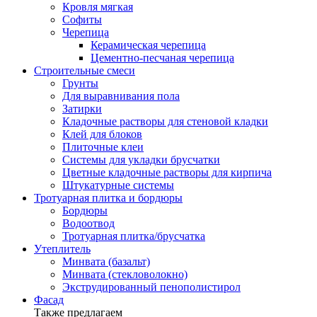
Кровля мягкая
Софиты
Черепица
Керамическая черепица
Цементно-песчаная черепица
Строительные смеси
Грунты
Для выравнивания пола
Затирки
Кладочные растворы для стеновой кладки
Клей для блоков
Плиточные клеи
Системы для укладки брусчатки
Цветные кладочные растворы для кирпича
Штукатурные системы
Тротуарная плитка и бордюры
Бордюры
Водоотвод
Тротуарная плитка/брусчатка
Утеплитель
Минвата (базальт)
Минвата (стекловолокно)
Экструдированный пенополистирол
Фасад
Также предлагаем