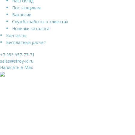
Наш склад
Поставщикам
Вакансии
Служба заботы о клиентах
Новинки каталога
Контакты
Бесплатный расчет
+7 953 957-77-71
sales@stroy-id.ru
Написать в Max
Ваше имя
*
Ваш телефон
*
Я даю свое согласие на обработку
Персональных
данных
и согласен с
Политикой конфиденциальности
и
Пользовательским соглашением