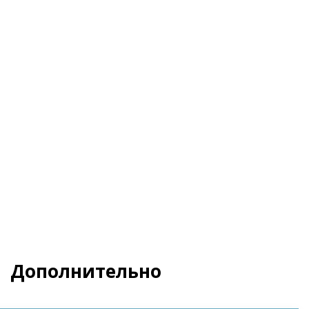
Я даю свое согласие на обработку
Персональных данных
и согласен с
Политикой
конфиденциальности
и
Пользовательским
соглашением
Заказать
Дополнительно