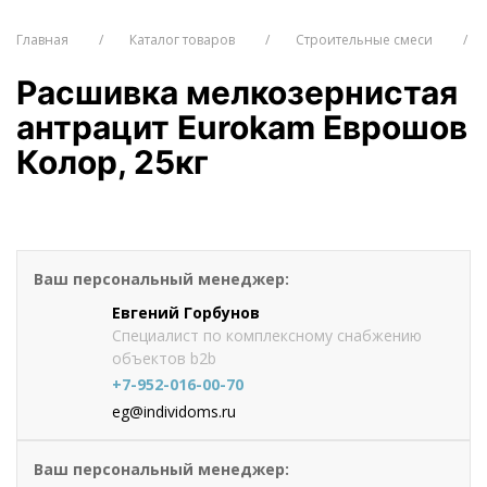
Главная
Каталог товаров
Строительные смеси
Расшивка мелкозернистая
антрацит Eurokam Еврошов
Колор, 25кг
Цена по запросу
Оформить заказ
Ваш персональный менеджер:
Евгений Горбунов
Специалист по комплексному снабжению
объектов b2b
+7-952-016-00-70
eg@individoms.ru
Ваш персональный менеджер: