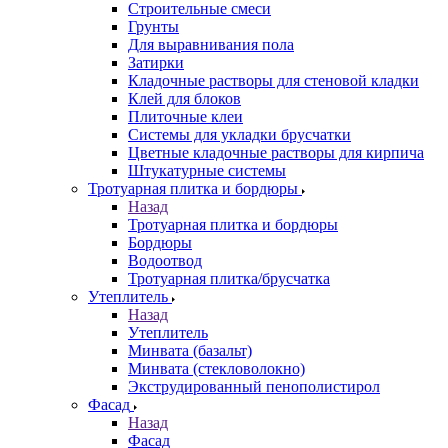
Строительные смеси
Грунты
Для выравнивания пола
Затирки
Кладочные растворы для стеновой кладки
Клей для блоков
Плиточные клеи
Системы для укладки брусчатки
Цветные кладочные растворы для кирпича
Штукатурные системы
Тротуарная плитка и бордюры
Назад
Тротуарная плитка и бордюры
Бордюры
Водоотвод
Тротуарная плитка/брусчатка
Утеплитель
Назад
Утеплитель
Минвата (базальт)
Минвата (стекловолокно)
Экструдированный пенополистирол
Фасад
Назад
Фасад