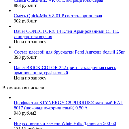
Смесь Quick-Mix VK 01 E антрацитово-серая
883 руб./шт
Смесь Quick-Mix VZ 01 P светло-коричневая
902 руб./шт
Dauer CONECTOR® 14 Клей Армированный С1 TЕ,
стандартная версия
Цена по запросу
Состав клеевой для брусчатки Perel Адгезив белый 25кг
393 руб./шт
Dauer BRICK.COLOR 252 цветная кладочная смесь
армированная, графитовый
Цена по запросу
Возможно вы искали
Профнастил STYNERGY С8 PURRUS® матовый RAL
8017 (шоколадно-коричневый) 0.50 A
948 руб./м2
Искусственный камень White Hills Данвеган 500-60
1312.5 руб./шт