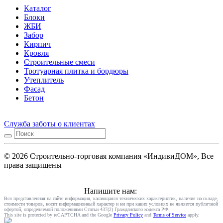
Каталог
Блоки
ЖБИ
Забор
Кирпич
Кровля
Строительные смеси
Тротуарная плитка и бордюры
Утеплитель
Фасад
Бетон
Служба заботы о клиентах
© 2026 Строительно-торговая компания «ИндивиДОМ», Все
права защищены
Напишите нам:
Вся представленная на сайте информация, касающаяся технических характеристик, наличия на складе,
стоимости товаров, носит информационный характер и ни при каких условиях не является публичной
офертой, определяемой положениями Статьи 437(2) Гражданского кодекса РФ.
This site is protected by reCAPTCHA and the Google
Privacy Policy
and
Terms of Service
apply.