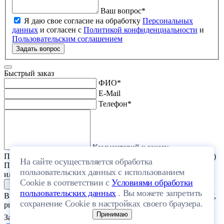
Ваш вопрос
*
Я даю свое согласие на обработку
Персональных
данных
и согласен с
Политикой конфиденциальности
и
Пользовательским соглашением
Задать вопрос
Быстрый заказ
ФИО
*
E-Mail
Телефон
*
Комментарий к заказу
Прикрепить файл (проект дома или список стройматериалов)
На сайте осуществляется обработка
Перетащите один или несколько файлов в эту область
пользовательских данных с использованием
или выберите файл на компьютере
Cookie в соответствии с
Условиями обработки
пользовательских данных
. Вы можете запретить
Выберите файл с расширением (doc, docx, xls, xlsx, txt, rtf, pdf,
сохранение Cookie в настройках своего браузера.
png, jpeg, jpg, gif) и размером, не превышающим 20 МБ.
Принимаю
Загрузить файлы