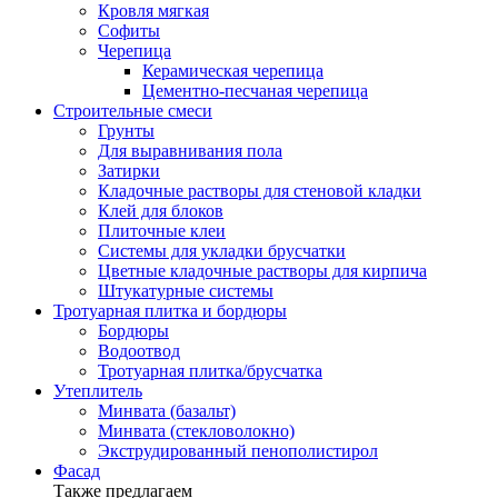
Кровля мягкая
Софиты
Черепица
Керамическая черепица
Цементно-песчаная черепица
Строительные смеси
Грунты
Для выравнивания пола
Затирки
Кладочные растворы для стеновой кладки
Клей для блоков
Плиточные клеи
Системы для укладки брусчатки
Цветные кладочные растворы для кирпича
Штукатурные системы
Тротуарная плитка и бордюры
Бордюры
Водоотвод
Тротуарная плитка/брусчатка
Утеплитель
Минвата (базальт)
Минвата (стекловолокно)
Экструдированный пенополистирол
Фасад
Также предлагаем