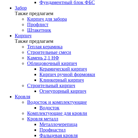
Фундаментный блок ФБС
Забор
Также предлагаем
Кирпич для забора
Профлист
Штакетник
Кирпич
Также предлагаем
Теплая керамика
Строительные смеси
Камень 2,1 НФ
Облицовочный кирпич
Керамический кирпич
Кирпич ручной формовки
Клинкерный кирпич
Строительный кирпич
Огнеупорный кирпич
Кровля
Водосток и комплектующие
Водосток
Комплектующие для кровли
Кровля металл
Металлочерепица
Профнастил
Фальцевая кровля