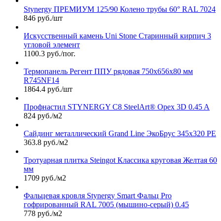
Stynergy ПРЕМИУМ 125/90 Колено трубы 60° RAL 7024
846 руб./шт
Искусственный камень Uni Stone Старинный кирпич 3
угловой элемент
1100.3 руб./пог.
Термопанель Регент ППУ рядовая 750х656х80 мм
R745NF14
1864.4 руб./шт
Профнастил STYNERGY С8 SteelArt® Орех 3D 0.45 A
824 руб./м2
Сайдинг металлический Grand Line ЭкоБрус 345х320 PE
363.8 руб./м2
Тротуарная плитка Steingot Классика круговая Желтая 60
мм
1709 руб./м2
Фальцевая кровля Stynergy Smart Фальц Pro
гофрированный RAL 7005 (мышино-серый) 0.45
778 руб./м2