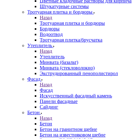
Цветные кладочные растворы для кирпича
Штукатурные системы
Тротуарная плитка и бордюры
Назад
Тротуарная плитка и бордюры
Бордюры
Водоотвод
Тротуарная плитка/брусчатка
Утеплитель
Назад
Утеплитель
Минвата (базальт)
Минвата (стекловолокно)
Экструдированный пенополистирол
Фасад
Назад
Фасад
Искусственный фасадный камень
Панели фасадные
Сайдинг
Бетон
Назад
Бетон
Бетон на гранитном щебне
Бетон на известняковом щебне