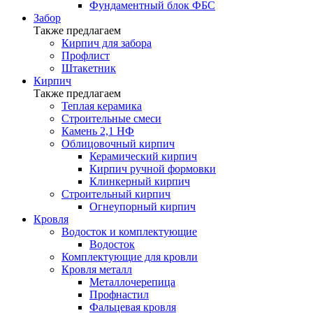
Фундаментный блок ФБС
Забор
Также предлагаем
Кирпич для забора
Профлист
Штакетник
Кирпич
Также предлагаем
Теплая керамика
Строительные смеси
Камень 2,1 НФ
Облицовочный кирпич
Керамический кирпич
Кирпич ручной формовки
Клинкерный кирпич
Строительный кирпич
Огнеупорный кирпич
Кровля
Водосток и комплектующие
Водосток
Комплектующие для кровли
Кровля металл
Металлочерепица
Профнастил
Фальцевая кровля