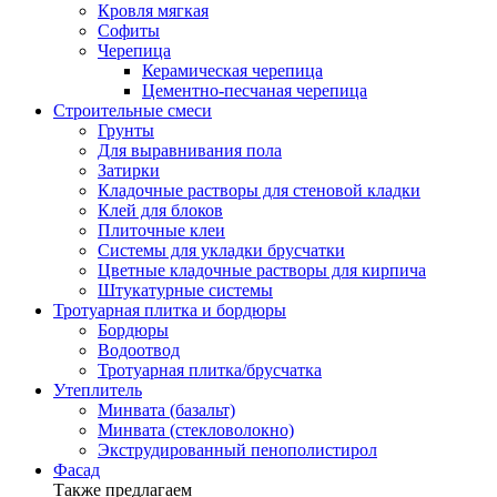
Кровля мягкая
Софиты
Черепица
Керамическая черепица
Цементно-песчаная черепица
Строительные смеси
Грунты
Для выравнивания пола
Затирки
Кладочные растворы для стеновой кладки
Клей для блоков
Плиточные клеи
Системы для укладки брусчатки
Цветные кладочные растворы для кирпича
Штукатурные системы
Тротуарная плитка и бордюры
Бордюры
Водоотвод
Тротуарная плитка/брусчатка
Утеплитель
Минвата (базальт)
Минвата (стекловолокно)
Экструдированный пенополистирол
Фасад
Также предлагаем