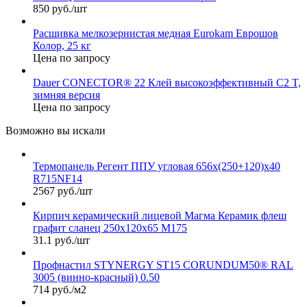
850 руб./шт
Расшивка мелкозернистая медная Eurokam Еврошов
Колор, 25 кг
Цена по запросу
Dauer CONECTOR® 22 Клей высокоэффективный С2 T,
зимняя версия
Цена по запросу
Возможно вы искали
Термопанель Регент ППУ угловая 656х(250+120)х40
R715NF14
2567 руб./шт
Кирпич керамический лицевой Магма Керамик флеш
графит сланец 250х120х65 М175
31.1 руб./шт
Профнастил STYNERGY ST15 CORUNDUM50® RAL
3005 (винно-красный) 0.50
714 руб./м2