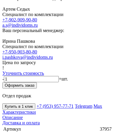
Артем Седых
Специалист по комплектации
+7-902-909-90-80
a.s@individoms.ru
Ваш персональный менеджер:
Ирина Пашкова
Специалист по комплектации
+7-950-903-80-80
i.pashkova@individoms.ru
Цена по запросу
!
Уточнить стоимость
-
+
шт.
Оформить заказ
Отдел продаж
+7 (953) 957-77-71
Telegram
Max
Купить в 1 клик
Характеристики
Описание
Доставка и оплата
Артикул
37957