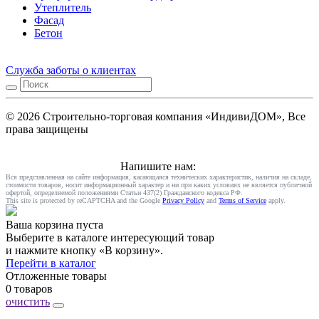
Утеплитель
Фасад
Бетон
Служба заботы о клиентах
© 2026 Строительно-торговая компания «ИндивиДОМ», Все
права защищены
Напишите нам:
Вся представленная на сайте информация, касающаяся технических характеристик, наличия на складе,
стоимости товаров, носит информационный характер и ни при каких условиях не является публичной
офертой, определяемой положениями Статьи 437(2) Гражданского кодекса РФ.
This site is protected by reCAPTCHA and the Google
Privacy Policy
and
Terms of Service
apply.
Ваша корзина пуста
Выберите в каталоге интересующий товар
и нажмите кнопку «В корзину».
Перейти в каталог
Отложенные товары
0 товаров
очистить