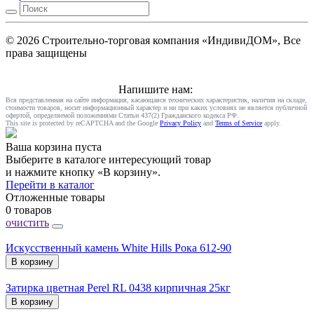
© 2026 Строительно-торговая компания «ИндивиДОМ», Все
права защищены
Напишите нам:
Вся представленная на сайте информация, касающаяся технических характеристик, наличия на складе,
стоимости товаров, носит информационный характер и ни при каких условиях не является публичной
офертой, определяемой положениями Статьи 437(2) Гражданского кодекса РФ.
This site is protected by reCAPTCHA and the Google
Privacy Policy
and
Terms of Service
apply.
Ваша корзина пуста
Выберите в каталоге интересующий товар
и нажмите кнопку «В корзину».
Перейти в каталог
Отложенные товары
0 товаров
очистить
Искусственный камень White Hills Рока 612-90
В корзину
Затирка цветная Perel RL 0438 кирпичная 25кг
В корзину