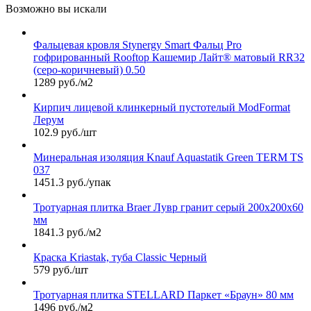
Возможно вы искали
Фальцевая кровля Stynergy Smart Фальц Pro
гофрированный Rooftop Кашемир Лайт® матовый RR32
(серо-коричневый) 0.50
1289 руб./м2
Кирпич лицевой клинкерный пустотелый ModFormat
Лерум
102.9 руб./шт
Минеральная изоляция Knauf Aquastatik Green TERM TS
037
1451.3 руб./упак
Тротуарная плитка Braer Лувр гранит серый 200х200х60
мм
1841.3 руб./м2
Краска Kriastak, туба Classic Черный
579 руб./шт
Тротуарная плитка STELLARD Паркет «Браун» 80 мм
1496 руб./м2