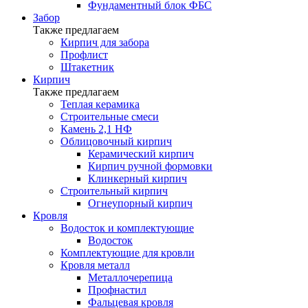
Фундаментный блок ФБС
Забор
Также предлагаем
Кирпич для забора
Профлист
Штакетник
Кирпич
Также предлагаем
Теплая керамика
Строительные смеси
Камень 2,1 НФ
Облицовочный кирпич
Керамический кирпич
Кирпич ручной формовки
Клинкерный кирпич
Строительный кирпич
Огнеупорный кирпич
Кровля
Водосток и комплектующие
Водосток
Комплектующие для кровли
Кровля металл
Металлочерепица
Профнастил
Фальцевая кровля