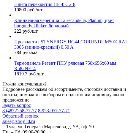
Плита перекрытия ПБ 45.12-8
10800 руб./шт
Клинкерная черепица La escandella, Planum, цвет
burgundy klinker, бордовый
222 руб./шт
Профнастил STYNERGY НС44 CORUNDUM50® RAL
3005 (винно-красный) 0.50 A
784 руб./м2
Термопанель Регент ППУ рядовая 750х656х60 мм
R582NF14
1819.7 руб./шт
Нужна консультация?
Подробнее расскажем об ассортименте, способах доставки и
оплаты, поможем с выбором и подготовим индивидуальное
предложение.
Задать вопрос
8 (4872) 58-77-77
8-953-957-77-71
Обратный звонок
sales@stroy-id.ru
г. Тула, ул. Генерала Маргелова, д. 5А, оф. 50
Пн. – Cб. 09:00-20:00