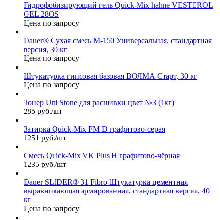
Гидрофобизирующий гель Quick-Mix hahne VESTEROL
GEL 28OS
Цена по запросу
Dauer® Сухая смесь М-150 Универсальная, стандартная
версия, 30 кг
Цена по запросу
Штукатурка гипсовая базовая ВОЛМА Старт, 30 кг
Цена по запросу
Тонер Uni Stone для расшивки цвет №3 (1кг)
285 руб./шт
Затирка Quick-Mix FM D графитово-серая
1251 руб./шт
Смесь Quick-Mix VK Plus H графитово-чёрная
1235 руб./шт
Dauer SLIDER® 31 Fibro Штукатурка цементная
выравнивающая армированная, стандартная версия, 40
кг
Цена по запросу