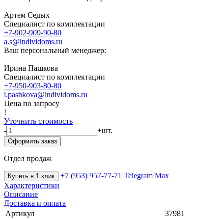
Артем Седых
Специалист по комплектации
+7-902-909-90-80
a.s@individoms.ru
Ваш персональный менеджер:
Ирина Пашкова
Специалист по комплектации
+7-950-903-80-80
i.pashkova@individoms.ru
Цена по запросу
!
Уточнить стоимость
-
+
шт.
Оформить заказ
Отдел продаж
+7 (953) 957-77-71
Telegram
Max
Купить в 1 клик
Характеристики
Описание
Доставка и оплата
Артикул
37981