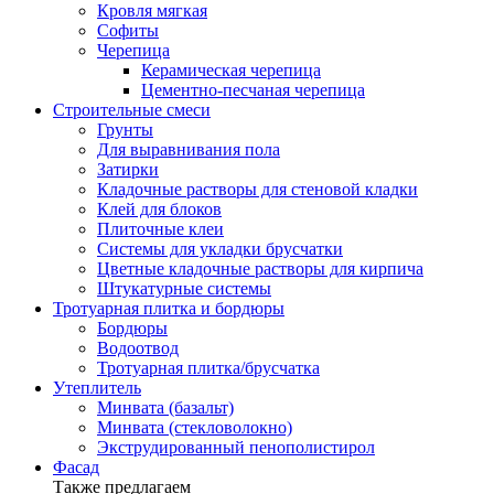
Кровля мягкая
Софиты
Черепица
Керамическая черепица
Цементно-песчаная черепица
Строительные смеси
Грунты
Для выравнивания пола
Затирки
Кладочные растворы для стеновой кладки
Клей для блоков
Плиточные клеи
Системы для укладки брусчатки
Цветные кладочные растворы для кирпича
Штукатурные системы
Тротуарная плитка и бордюры
Бордюры
Водоотвод
Тротуарная плитка/брусчатка
Утеплитель
Минвата (базальт)
Минвата (стекловолокно)
Экструдированный пенополистирол
Фасад
Также предлагаем