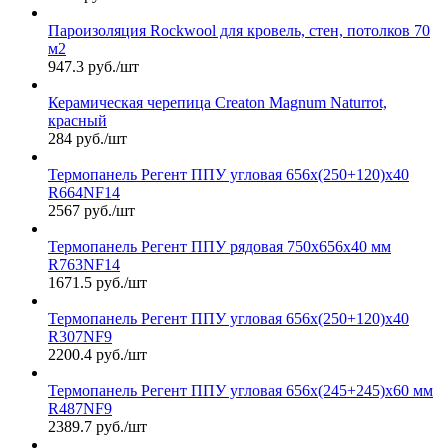
Пароизоляция Rockwool для кровель, стен, потолков 70
м2
947.3 руб./шт
Керамическая черепица Сreaton Magnum Naturrot,
красный
284 руб./шт
Термопанель Регент ППУ угловая 656х(250+120)х40
R664NF14
2567 руб./шт
Термопанель Регент ППУ рядовая 750х656х40 мм
R763NF14
1671.5 руб./шт
Термопанель Регент ППУ угловая 656х(250+120)х40
R307NF9
2200.4 руб./шт
Термопанель Регент ППУ угловая 656х(245+245)х60 мм
R487NF9
2389.7 руб./шт