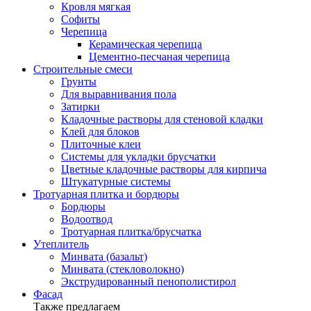
Кровля мягкая
Софиты
Черепица
Керамическая черепица
Цементно-песчаная черепица
Строительные смеси
Грунты
Для выравнивания пола
Затирки
Кладочные растворы для стеновой кладки
Клей для блоков
Плиточные клеи
Системы для укладки брусчатки
Цветные кладочные растворы для кирпича
Штукатурные системы
Тротуарная плитка и бордюры
Бордюры
Водоотвод
Тротуарная плитка/брусчатка
Утеплитель
Минвата (базальт)
Минвата (стекловолокно)
Экструдированный пенополистирол
Фасад
Также предлагаем