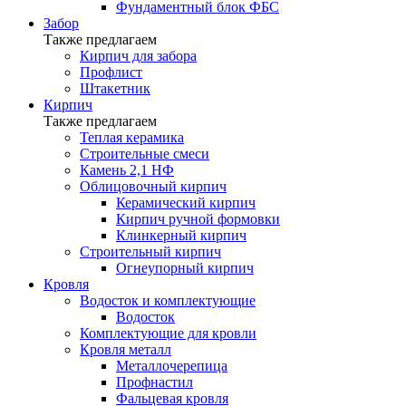
Фундаментный блок ФБС
Забор
Также предлагаем
Кирпич для забора
Профлист
Штакетник
Кирпич
Также предлагаем
Теплая керамика
Строительные смеси
Камень 2,1 НФ
Облицовочный кирпич
Керамический кирпич
Кирпич ручной формовки
Клинкерный кирпич
Строительный кирпич
Огнеупорный кирпич
Кровля
Водосток и комплектующие
Водосток
Комплектующие для кровли
Кровля металл
Металлочерепица
Профнастил
Фальцевая кровля