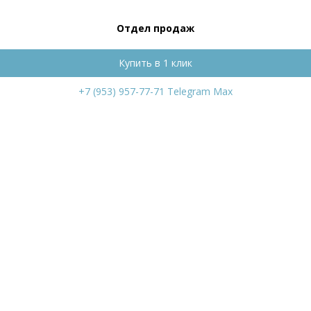
Отдел продаж
Купить в 1 клик
+7 (953) 957-77-71
Telegram
Max
leco с
152 мм,
ость