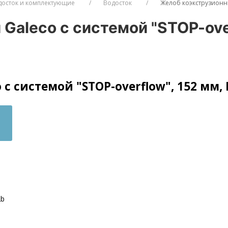
досток и комплектующие
Водосток
Желоб коэкструзионны
aleco с системой "STOP-over
с системой "STOP-overflow", 152 мм, 
2b