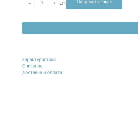
Оформить заказ
-
+
шт.
Характеристики
Желоб коэкструзионный Ga
Описание
системой "STOP-overflow", 
Доставка и оплата
ПВХ, RAL7021
Уточнить стоим
ФИО
*