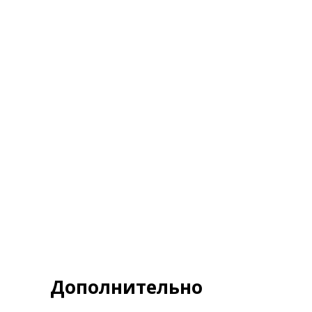
Я д
Полит
З
Дополнительно