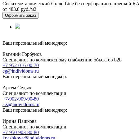
Софит металлический Grand Line без перфорации с пленкой R
от 483.8
руб./м2
Оформить заказ
Ваш персональный менеджер:
Евгений Горбунов
Специалист по комплексному снабжению объектов b2b
+7-952-016-00-70
eg@individoms.ru
Ваш персональный менеджер:
Артем Седых
Специалист по комплектации
+7-902-909-90-80
a.s@individoms.ru
Ваш персональный менеджер:
Ирина Пашкова
Специалист по комплектации
+7-950-903-80-80
i.pashkova@individoms.ru