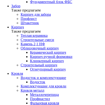
Фундаментный блок ФБС
Забор
Также предлагаем
Кирпич для забора
Профлист
Штакетник
Кирпич
Также предлагаем
Теплая керамика
Строительные смеси
Камень 2,1 НФ
Облицовочный кирпич
Керамический кирпич
Кирпич ручной формовки
Клинкерный кирпич
Строительный кирпич
Огнеупорный кирпич
Кровля
Водосток и комплектующие
Водосток
Комплектующие для кровли
Кровля металл
Металлочерепица
Профнастил
Фальцевая кровля