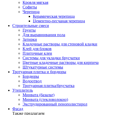
Кровля мягкая
Софиты
Черепица
Керамическая черепица
Цементно-песчаная черепица
Строительные смеси
Грунты
Для выравнивания пола
Затирки
Кладочные растворы для стеновой кладки
Клей для блоков
Плиточные клеи
Системы для укладки брусчатки
Цветные кладочные растворы для кирпича
Штукатурные системы
Тротуарная плитка и бордюры
Бордюры
Водоотвод
Тротуарная плитка/брусчатка
Утеплитель
Минвата (базальт)
Минвата (стекловолокно)
Экструдированный пенополистирол
Фасад
Также предлагаем