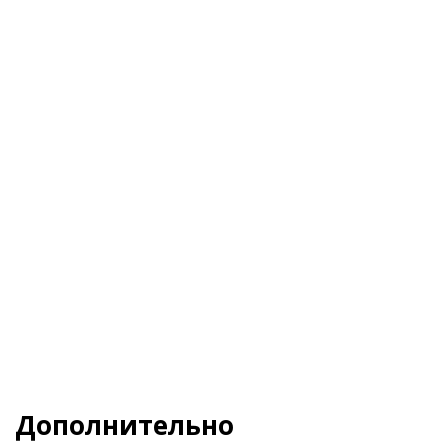
Я даю свое согласие на обработку
Персональных данных
и согласен с
Политикой
конфиденциальности
и
Пользовательским
соглашением
Заказать
Дополнительно