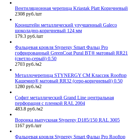
Вентиляционная черепица Kriastak Platt Коричневый
2308 руб./шт
Кронштейн металлический улучшенный Galeco
шоколадно-коричневый 124 мм
179.3 руб./шт
Фальцевая кровля Stynergy Smart Фальц Pro
гофрированный GreenCoat Pural BT® матовый RR21
(светло-серый) 0.50
2703 руб./м2
Металлочерепица STYNERGY СМ Классик Rooftop
Кашемир® матовый RR32 (серо-коричневый) 0.50
1280 руб./м2
Софит металлический Grand Line центральная
перфорация с пленкой RAL 2004
483.8 руб./м2
Воронка выпускная Stynergy D185/150 RAL 3005
1167 руб./шт
Фальцевая кровля Stynergy Smart Фальц Pro Rooftop