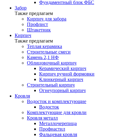
Фундаментный блок ФБС
Забор
Также предлагаем
Кирпич для забора
Профлист
Штакетник
Кирпич
Также предлагаем
Теплая керамика
Строительные смеси
Камень 2,1 НФ
Облицовочный кирпич
Керамический кирпич
Кирпич ручной формовки
Клинкерный кирпич
Строительный кирпич
Огнеупорный кирпич
Кровля
Водосток и комплектующие
Водосток
Комплектующие для кровли
Кровля металл
Металлочерепица
Профнастил
Фальцевая кровля