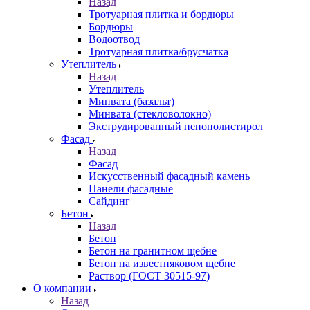
Назад
Тротуарная плитка и бордюры
Бордюры
Водоотвод
Тротуарная плитка/брусчатка
Утеплитель
Назад
Утеплитель
Минвата (базальт)
Минвата (стекловолокно)
Экструдированный пенополистирол
Фасад
Назад
Фасад
Искусственный фасадный камень
Панели фасадные
Сайдинг
Бетон
Назад
Бетон
Бетон на гранитном щебне
Бетон на известняковом щебне
Раствор (ГОСТ 30515-97)
О компании
Назад