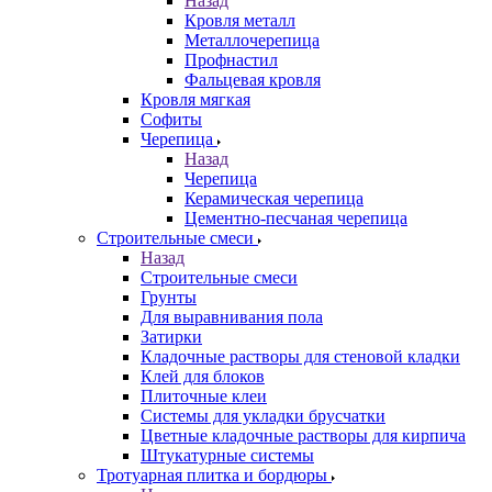
Назад
Кровля металл
Металлочерепица
Профнастил
Фальцевая кровля
Кровля мягкая
Софиты
Черепица
Назад
Черепица
Керамическая черепица
Цементно-песчаная черепица
Строительные смеси
Назад
Строительные смеси
Грунты
Для выравнивания пола
Затирки
Кладочные растворы для стеновой кладки
Клей для блоков
Плиточные клеи
Системы для укладки брусчатки
Цветные кладочные растворы для кирпича
Штукатурные системы
Тротуарная плитка и бордюры