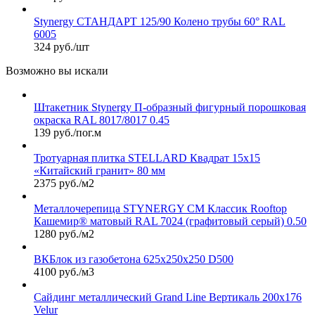
Stynergy СТАНДАРТ 125/90 Колено трубы 60° RAL
6005
324 руб./шт
Возможно вы искали
Штакетник Stynergy П-образный фигурный порошковая
окраска RAL 8017/8017 0.45
139 руб./пог.м
Тротуарная плитка STELLARD Квадрат 15х15
«Китайский гранит» 80 мм
2375 руб./м2
Металлочерепица STYNERGY СМ Классик Rooftop
Кашемир® матовый RAL 7024 (графитовый серый) 0.50
1280 руб./м2
ВКБлок из газобетона 625x250x250 D500
4100 руб./м3
Сайдинг металлический Grand Line Вертикаль 200х176
Velur