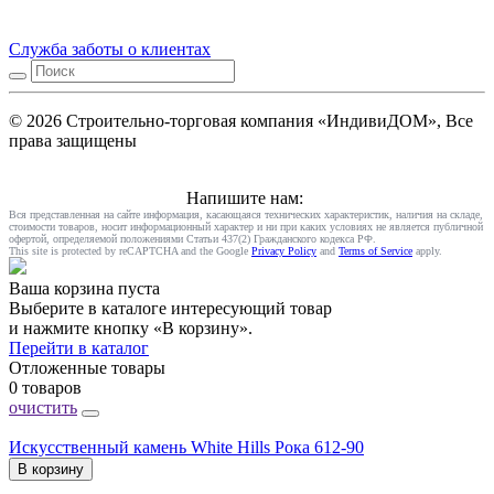
Служба заботы о клиентах
© 2026 Строительно-торговая компания «ИндивиДОМ», Все
права защищены
Напишите нам:
Вся представленная на сайте информация, касающаяся технических характеристик, наличия на складе,
стоимости товаров, носит информационный характер и ни при каких условиях не является публичной
офертой, определяемой положениями Статьи 437(2) Гражданского кодекса РФ.
This site is protected by reCAPTCHA and the Google
Privacy Policy
and
Terms of Service
apply.
Ваша корзина пуста
Выберите в каталоге интересующий товар
и нажмите кнопку «В корзину».
Перейти в каталог
Отложенные товары
0 товаров
очистить
Искусственный камень White Hills Рока 612-90
В корзину