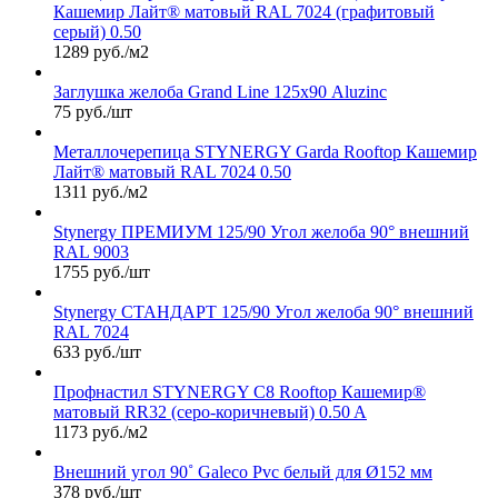
Кашемир Лайт® матовый RAL 7024 (графитовый
серый) 0.50
1289 руб./м2
Заглушка желоба Grand Line 125х90 Aluzinc
75 руб./шт
Металлочерепица STYNERGY Garda Rooftop Кашемир
Лайт® матовый RAL 7024 0.50
1311 руб./м2
Stynergy ПРЕМИУМ 125/90 Угол желоба 90° внешний
RAL 9003
1755 руб./шт
Stynergy СТАНДАРТ 125/90 Угол желоба 90° внешний
RAL 7024
633 руб./шт
Профнастил STYNERGY С8 Rooftop Кашемир®
матовый RR32 (серо-коричневый) 0.50 A
1173 руб./м2
Внешний угол 90˚ Galeco Pvc белый для Ø152 мм
378 руб./шт