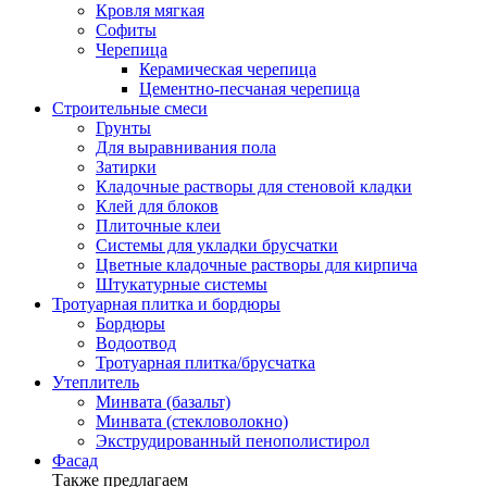
Кровля мягкая
Софиты
Черепица
Керамическая черепица
Цементно-песчаная черепица
Строительные смеси
Грунты
Для выравнивания пола
Затирки
Кладочные растворы для стеновой кладки
Клей для блоков
Плиточные клеи
Системы для укладки брусчатки
Цветные кладочные растворы для кирпича
Штукатурные системы
Тротуарная плитка и бордюры
Бордюры
Водоотвод
Тротуарная плитка/брусчатка
Утеплитель
Минвата (базальт)
Минвата (стекловолокно)
Экструдированный пенополистирол
Фасад
Также предлагаем