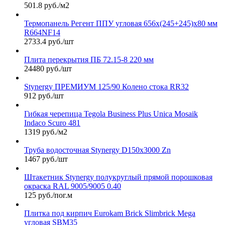
501.8 руб./м2
Термопанель Регент ППУ угловая 656х(245+245)х80 мм
R664NF14
2733.4 руб./шт
Плита перекрытия ПБ 72.15-8 220 мм
24480 руб./шт
Stynergy ПРЕМИУМ 125/90 Колено стока RR32
912 руб./шт
Гибкая черепица Tegola Business Plus Unica Mosaik
Indaco Scuro 481
1319 руб./м2
Труба водосточная Stynergy D150х3000 Zn
1467 руб./шт
Штакетник Stynergy полукруглый прямой порошковая
окраска RAL 9005/9005 0.40
125 руб./пог.м
Плитка под кирпич Eurokam Brick Slimbrick Mega
угловая SBM35