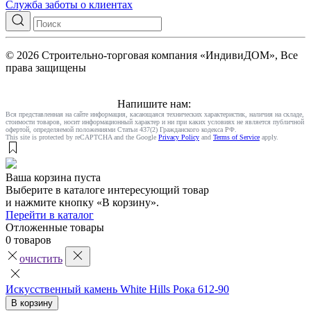
Служба заботы о клиентах
© 2026 Строительно-торговая компания «ИндивиДОМ», Все
права защищены
Напишите нам:
Вся представленная на сайте информация, касающаяся технических характеристик, наличия на складе,
стоимости товаров, носит информационный характер и ни при каких условиях не является публичной
офертой, определяемой положениями Статьи 437(2) Гражданского кодекса РФ.
This site is protected by reCAPTCHA and the Google
Privacy Policy
and
Terms of Service
apply.
Ваша корзина пуста
Выберите в каталоге интересующий товар
и нажмите кнопку «В корзину».
Перейти в каталог
Отложенные товары
0 товаров
очистить
Искусственный камень White Hills Рока 612-90
В корзину