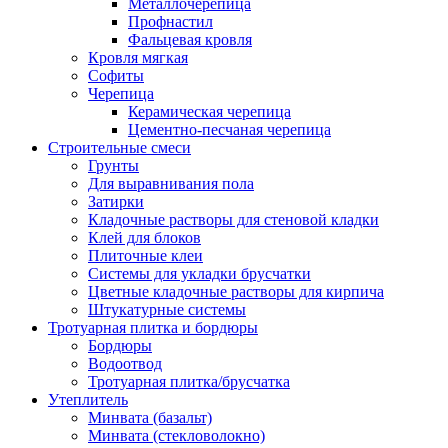
Металлочерепица
Профнастил
Фальцевая кровля
Кровля мягкая
Софиты
Черепица
Керамическая черепица
Цементно-песчаная черепица
Строительные смеси
Грунты
Для выравнивания пола
Затирки
Кладочные растворы для стеновой кладки
Клей для блоков
Плиточные клеи
Системы для укладки брусчатки
Цветные кладочные растворы для кирпича
Штукатурные системы
Тротуарная плитка и бордюры
Бордюры
Водоотвод
Тротуарная плитка/брусчатка
Утеплитель
Минвата (базальт)
Минвата (стекловолокно)