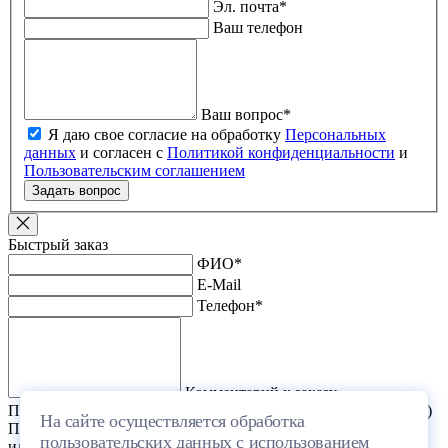
Эл. почта
*
Ваш телефон
Ваш вопрос
*
Я даю свое согласие на обработку
Персональных
данных
и согласен с
Политикой конфиденциальности
и
Пользовательским соглашением
Задать вопрос
Быстрый заказ
ФИО
*
E-Mail
Телефон
*
Комментарий к заказу
Прикрепить файл (проект дома или список стройматериалов)
На сайте осуществляется обработка
Перетащите один или несколько файлов в эту область
пользовательских данных с использованием
или выберите файл на компьютере