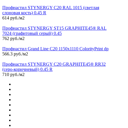
Профнастил STYNERGY С20 RAL 1015 (светлая
слоновая кость) 0.45 R
614 руб./м2
Профнастил STYNERGY ST15 GRAPHITE45® RAL
7024 (графитовый серый) 0.45
762 руб./м2
Профнастил Grand Line С20 1150х1110 ColorityPrint dp
566.3 руб./м2
Профнастил STYNERGY С20 GRAPHITE45® RR32
(серо-коричневый) 0.45 R
710 руб./м2