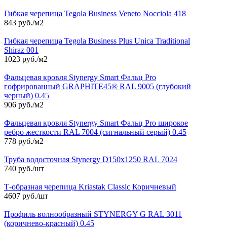
Гибкая черепица Tegola Business Veneto Nocciola 418
843 руб./м2
Гибкая черепица Tegola Business Plus Unica Traditional
Shiraz 001
1023 руб./м2
Фальцевая кровля Stynergy Smart Фальц Pro
гофрированный GRAPHITE45® RAL 9005 (глубокий
черный) 0.45
906 руб./м2
Фальцевая кровля Stynergy Smart Фальц Pro широкое
ребро жесткости RAL 7004 (сигнальный серый) 0.45
778 руб./м2
Труба водосточная Stynergy D150х1250 RAL 7024
740 руб./шт
Т-образная черепица Kriastak Classic Коричневый
4607 руб./шт
Профиль волнообразный STYNERGY G RAL 3011
(коричнево-красный) 0.45