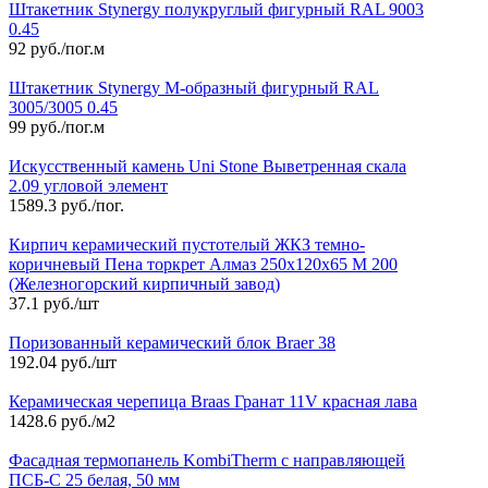
Штакетник Stynergy полукруглый фигурный RAL 9003
0.45
92 руб./пог.м
Штакетник Stynergy М-образный фигурный RAL
3005/3005 0.45
99 руб./пог.м
Искусственный камень Uni Stone Выветренная скала
2.09 угловой элемент
1589.3 руб./пог.
Кирпич керамический пустотелый ЖКЗ темно-
коричневый Пена торкрет Алмаз 250х120х65 М 200
(Железногорский кирпичный завод)
37.1 руб./шт
Поризованный керамический блок Braer 38
192.04 руб./шт
Керамическая черепица Braas Гранат 11V красная лава
1428.6 руб./м2
Фасадная термопанель KombiTherm с направляющей
ПСБ-С 25 белая, 50 мм