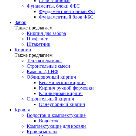
Сваи забивные
Фундаменты, блоки ФБС
Фундамент ленточный ФЛ
Фундаментный блок ФБС
Забор
Также предлагаем
Кирпич для забора
Профлист
Штакетник
Кирпич
Также предлагаем
Теплая керамика
Строительные смеси
Камень 2,1 НФ
Облицовочный кирпич
Керамический кирпич
Кирпич ручной формовки
Клинкерный кирпич
Строительный кирпич
Огнеупорный кирпич
Кровля
Водосток и комплектующие
Водосток
Комплектующие для кровли
Кровля металл