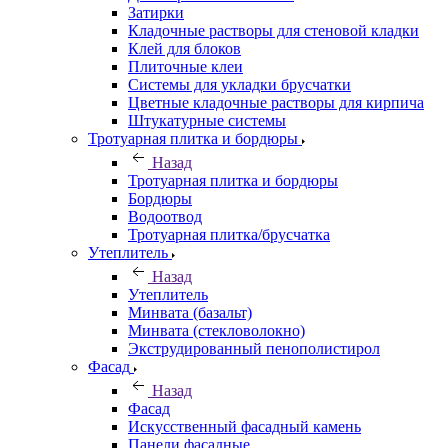
Затирки
Кладочные растворы для стеновой кладки
Клей для блоков
Плиточные клеи
Системы для укладки брусчатки
Цветные кладочные растворы для кирпича
Штукатурные системы
Тротуарная плитка и бордюры
Назад
Тротуарная плитка и бордюры
Бордюры
Водоотвод
Тротуарная плитка/брусчатка
Утеплитель
Назад
Утеплитель
Минвата (базальт)
Минвата (стекловолокно)
Экструдированный пенополистирол
Фасад
Назад
Фасад
Искусственный фасадный камень
Панели фасадные