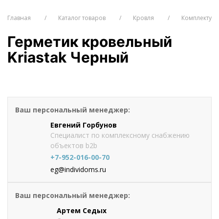
Главная
Каталог товаров
Кровля
Комплектующ
Герметик кровельный
Kriastak Черный
от 513
руб./шт
Оформить заказ
Ваш персональный менеджер:
Евгений Горбунов
Специалист по комплексному снабжению
объектов b2b
+7-952-016-00-70
eg@individoms.ru
Ваш персональный менеджер:
Артем Седых